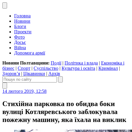
Головна
Новини
Блоги
Проекти
Фото
Досьє
Війна
Допомога армії
Новини Полтавщини:
Події
|
Політика і влада
|
Економіка і
бізнес
|
Спорт
|
Суспільство
|
Культура і освіта
|
Кримінал
|
Здоров’я
|
Цікавинки
|
Архів
14 лютого 2019, 12:58
Стихійна парковка по обидва боки
вулиці Котляревського заблокувала
пожежну машину, яка їхала на виклик