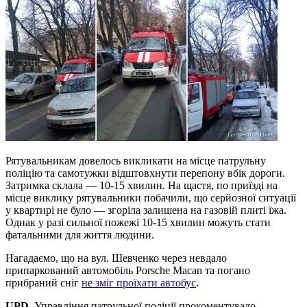
Рятувальникам довелось викликати на місце патрульну
поліцію та самотужки відштовхнути перепону вбік дороги.
Затримка склала — 10-15 хвилин. На щастя, по приїзді на
місце виклику рятувальники побачили, що серйозної ситуації
у квартирі не було — згоріла залишена на газовій плиті їжа.
Однак у разі сильної пожежі 10-15 хвилин можуть стати
фатальними для життя людини.
Нагадаємо, що на вул. Шевченко через невдало
припаркований автомобіль Porsche Macan та погано
прибраний сніг
не зміг проїхати автобус
.
UPD.
Управління патрульної поліції прокоментувало