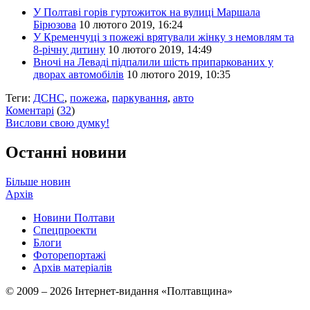
У Полтаві горів гуртожиток на вулиці Маршала
Бірюзова
10 лютого 2019, 16:24
У Кременчуці з пожежі врятували жінку з немовлям та
8-річну дитину
10 лютого 2019, 14:49
Вночі на Леваді підпалили шість припаркованих у
дворах автомобілів
10 лютого 2019, 10:35
Теги:
ДСНС
,
пожежа
,
паркування
,
авто
Коментарі
(
32
)
Вислови свою думку!
Останні новини
Більше новин
Архів
Новини Полтави
Спецпроекти
Блоги
Фоторепортажі
Архів матеріалів
© 2009 – 2026 Інтернет-видання «Полтавщина»