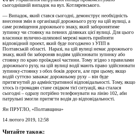
сьогоднішній випадок на вул. Котляревського.
— Випадок, який стався сьогодні, демонструє необхідність
внесення змін в організації дорожнього руху на цій вулиці, а
саме розміщення дорожнього знаку, який заборонятиме
зупинку чи стоянку на певних ділянках цієї вулиці. Для цього
власники вулично-шляхової мережі мають прийняти
відповідний проект, який буде погоджено з УПП в
Полтавській області. Наразі, на цій вулиці немає дорожнього
знаку, який би забороняв водіям здійснювати зупинку або
стоянку по краю проїжджої частини. Тому згідно з правилами
дорожнього руху, на цій вулиці водії мають право здійснювати
зупинку-стоянку з обох боків дороги, але при цьому, якщо
водій суттєво заважає дорожньому руху – він буде
притягнутий до адміністративної відповідальності. Тому, якщо
хтось із громадян стане свідком тієї ситуації, яка сталася
сьогодні – одразу потрібно телефонувати на лінію 102, аби
патрульні змогли притягти водія до відповідальності.
Ян ПРУГЛО
, «Полтавщина»
14 лютого 2019, 12:58
Читайте також: