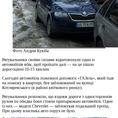
Фото Андрія Кукіба
Рятувальники своїми силами відштовхнули один із
автомобілів вбік, щоб проїхати далі — на це пішло
дорогоцінні 10-15 хвилин
Сьогодні автомобіль пожежної допомоги «ГАЗель», який їхав
на пожежу в квартирі, був заблокований на вулиці
Котляревського (в районі квіткового ринку).
Рятувальники розповіли, що вздовж дороги з одностороннім
рухом по обидва боки стояли припарковані автомобілі. Один
із них — моделі Chevrolet — заблокував подальший проїзд.
При цьому власника авто поруч не було.