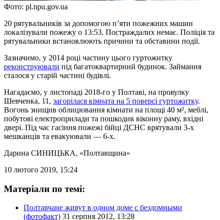
Фото: pl.npu.gov.ua
20 рятувальників за допомогою п’яти пожежних машин
локалізували пожежу о 13:53. Постраждалих немає. Поліція та
рятувальники встановлюють причини та обставини події.
Зазначимо, у 2014 році частину цього гуртожитку
реконструювали
під багатоквартирний будинок. Займання
сталося у старій частині будівлі.
Нагадаємо, у листопаді 2018-го у Полтаві, на провулку
Шевченка, 11,
загорілася кімната на 5 поверсі гуртожитку
.
Вогонь знищив облицювання кімнати на площі 40 м², меблі,
побутові електроприлади та пошкодив віконну раму, вхідні
двері. Під час гасіння пожежі бійці ДСНС врятували 3-х
мешканців та евакуювали — 6-х.
Дарина СИНИЦЬКА
, «Полтавщина»
10 лютого 2019, 15:24
Матеріали по темі:
Полтавчане живут в одном доме с бездомными
(фотофакт)
31 серпня 2012, 13:28