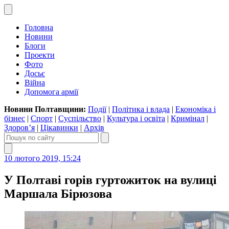
Головна
Новини
Блоги
Проекти
Фото
Досьє
Війна
Допомога армії
Новини Полтавщини:
Події
|
Політика і влада
|
Економіка і
бізнес
|
Спорт
|
Суспільство
|
Культура і освіта
|
Кримінал
|
Здоров’я
|
Цікавинки
|
Архів
10 лютого 2019, 15:24
У Полтаві горів гуртожиток на вулиці
Маршала Бірюзова