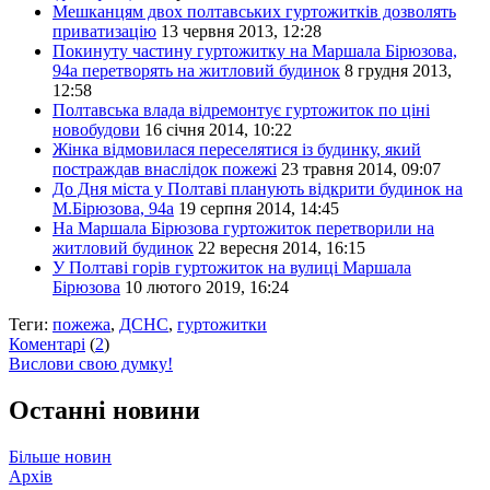
Мешканцям двох полтавських гуртожитків дозволять
приватизацію
13 червня 2013, 12:28
Покинуту частину гуртожитку на Маршала Бірюзова,
94а перетворять на житловий будинок
8 грудня 2013,
12:58
Полтавська влада відремонтує гуртожиток по ціні
новобудови
16 січня 2014, 10:22
Жінка відмовилася переселятися із будинку, який
постраждав внаслідок пожежі
23 травня 2014, 09:07
До Дня міста у Полтаві планують відкрити будинок на
М.Бірюзова, 94а
19 серпня 2014, 14:45
На Маршала Бірюзова гуртожиток перетворили на
житловий будинок
22 вересня 2014, 16:15
У Полтаві горів гуртожиток на вулиці Маршала
Бірюзова
10 лютого 2019, 16:24
Теги:
пожежа
,
ДСНС
,
гуртожитки
Коментарі
(
2
)
Вислови свою думку!
Останні новини
Більше новин
Архів