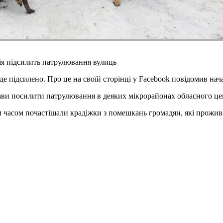
ія підсилить патрулювання вулиць
е підсилено. Про це на своїй сторінці у Facebook повідомив на
тави посилити патрулювання в деяких мікрорайонах обласного це
ім часом почастішали крадіжки з помешкань громадян, які прожи