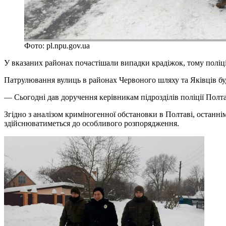
Фото: pl.npu.gov.ua
У вказаних районах почастішали випадки крадіжок, тому поліц
Патрулювання вулиць в районах Червоного шляху та Яківців буд
— Сьогодні дав доручення керівникам підрозділів поліції Пол
Згідно з аналізом криміногенної обстановки в Полтаві, останн
здійснюватиметься до особливого розпорядження.