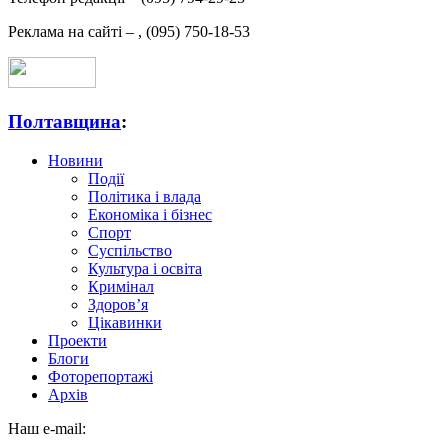
Реклама на сайті –
,
(095) 750-18-53
Полтавщина
:
Новини
Події
Політика і влада
Економіка і бізнес
Спорт
Суспільство
Культура і освіта
Кримінал
Здоров’я
Цікавинки
Проекти
Блоги
Фоторепортажі
Архів
Наш e-mail: