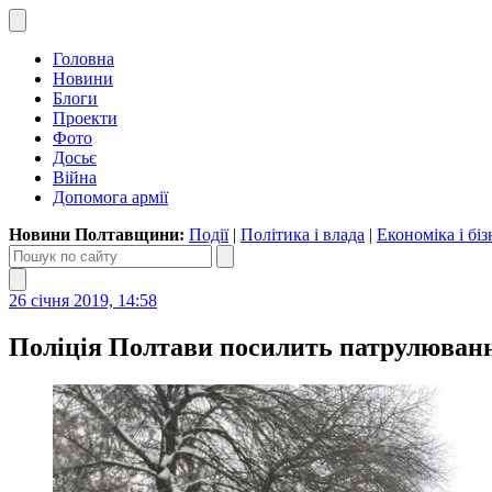
Головна
Новини
Блоги
Проекти
Фото
Досьє
Війна
Допомога армії
Новини Полтавщини:
Події
|
Політика і влада
|
Економіка і біз
26 січня 2019, 14:58
Поліція Полтави посилить патрулюванн