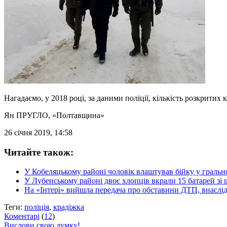
Нагадаємо, у 2018 році, за даними поліції, кількість розкритих 
Ян ПРУГЛО
, «Полтавщина»
26 січня 2019, 14:58
Читайте також:
У Кобеляцькому районі чоловік влаштував бійку у гральн
У Лубенському районі двоє хлопців вкрали 15 батарей зі
На «Інтері» вийшла передача про обставини ДТП, внаслід
Теги:
поліція
,
крадіжка
Коментарі
(
12
)
Вислови свою думку!