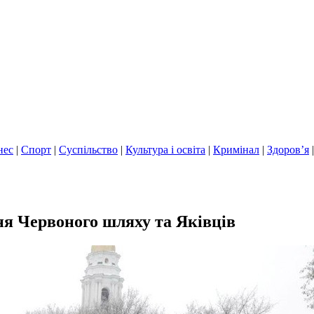
нес
|
Спорт
|
Суспільство
|
Культура і освіта
|
Кримінал
|
Здоров’я
я Червоного шляху та Яківців