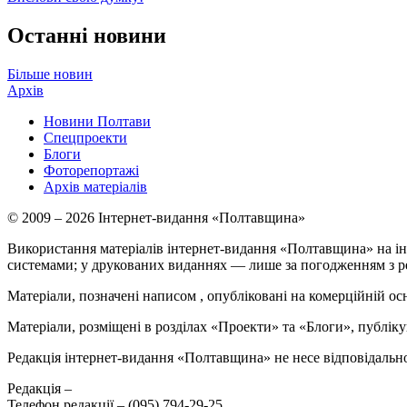
Останні новини
Більше новин
Архів
Новини Полтави
Спецпроекти
Блоги
Фоторепортажі
Архів матеріалів
© 2009 – 2026 Інтернет-видання «Полтавщина»
Використання матеріалів інтернет-видання «Полтавщина» на ін
системами; у друкованих виданнях — лише за погодженням з р
Матеріали, позначені написом
, опубліковані на комерційній ос
Матеріали, розміщені в розділах «Проекти» та «Блоги», публікую
Редакція інтернет-видання «Полтавщина» не несе відповідальнос
Редакція –
Телефон редакції –
(095) 794-29-25