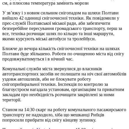
см, а плюсова температура замінить морози
У зв’язку і з новим сильним снігопадом на шляхи Полтави
вийшло 42 одиниці снігоочисної техніки. Як повідомили у
прес-службі Полтавської міської ради, аби забезпечити
безперебійне пересування громадського транспорту, перш за
все, техніка розчищає шлях по кільцю та інші маршрути,
якими курсують міські автобуси та тролейбуси.
Ближче до вечора кількість снігоочисної техніки на шляхах
Полтави буде збільшено. Роботи по очищенню міста від снігу
продовжуватимуться і в нічний час.
Комунальні служби міста звернулися до власників
автотранспортних засобів не полишати на ніч свої автомобілів
уздовж автошляхів, аби не блокувати роботу
снігоприбиральної техніки. Інспекція по контролю за
благоустроєм нагадала установам, організаціям та приватним
закладам про необхідність розчищати закріплені за ними
території.
Станом на 14:30 скарг на роботу комунального пасажирського
транспорту не надходило, хіба що мешканці Рибців
попросили прибрати від снігу кінцеву зупинку.