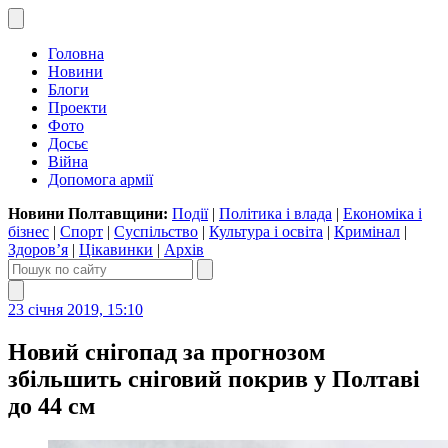
Головна
Новини
Блоги
Проекти
Фото
Досьє
Війна
Допомога армії
Новини Полтавщини:
Події
|
Політика і влада
|
Економіка і
бізнес
|
Спорт
|
Суспільство
|
Культура і освіта
|
Кримінал
|
Здоров’я
|
Цікавинки
|
Архів
23 січня 2019, 15:10
Новий снігопад за прогнозом
збільшить сніговий покрив у Полтаві
до 44 см