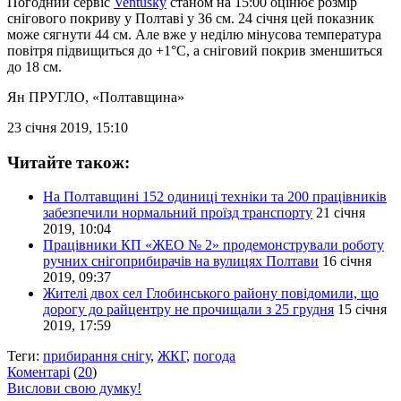
Погодний сервіс
Ventusky
станом на 15:00 оцінює розмір
снігового покриву у Полтаві у 36 см. 24 січня цей показник
може сягнути 44 см. Але вже у неділю мінусова температура
повітря підвищиться до +1°C, а сніговий покрив зменшиться
до 18 см.
Ян ПРУГЛО
, «Полтавщина»
23 січня 2019, 15:10
Читайте також:
На Полтавщині 152 одиниці техніки та 200 працівників
забезпечили нормальний проїзд транспорту
21 січня
2019, 10:04
Працівники КП «ЖЕО № 2» продемонстрували роботу
ручних снігоприбирачів на вулицях Полтави
16 січня
2019, 09:37
Жителі двох сел Глобинського району повідомили, що
дорогу до райцентру не прочищали з 25 грудня
15 січня
2019, 17:59
Теги:
прибирання снігу
,
ЖКГ
,
погода
Коментарі
(
20
)
Вислови свою думку!