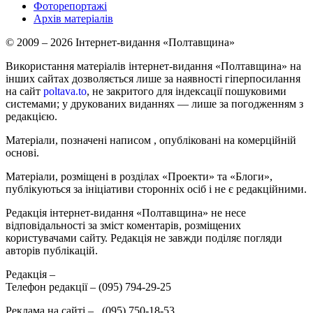
Фоторепортажі
Архів матеріалів
© 2009 – 2026 Інтернет-видання «Полтавщина»
Використання матеріалів інтернет-видання «Полтавщина» на
інших сайтах дозволяється лише за наявності гіперпосилання
на сайт
poltava.to
, не закритого для індексації пошуковими
системами; у друкованих виданнях — лише за погодженням з
редакцією.
Матеріали, позначені написом
, опубліковані на комерційній
основі.
Матеріали, розміщені в розділах «Проекти» та «Блоги»,
публікуються за ініціативи сторонніх осіб і не є редакційними.
Редакція інтернет-видання «Полтавщина» не несе
відповідальності за зміст коментарів, розміщених
користувачами сайту. Редакція не завжди поділяє погляди
авторів публікацій.
Редакція –
Телефон редакції –
(095) 794-29-25
Реклама на сайті –
,
(095) 750-18-53