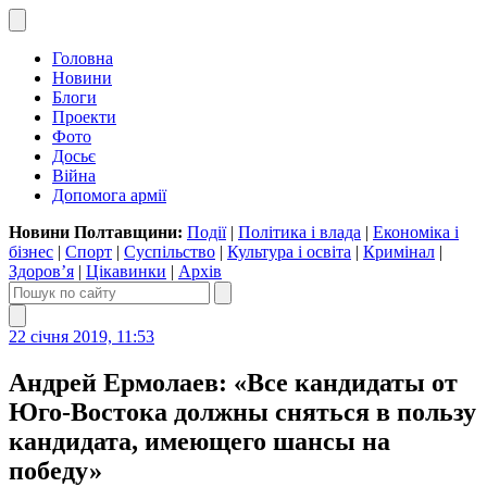
Головна
Новини
Блоги
Проекти
Фото
Досьє
Війна
Допомога армії
Новини Полтавщини:
Події
|
Політика і влада
|
Економіка і
бізнес
|
Спорт
|
Суспільство
|
Культура і освіта
|
Кримінал
|
Здоров’я
|
Цікавинки
|
Архів
22 січня 2019, 11:53
Андрей Ермолаев: «Все кандидаты от
Юго-Востока должны сняться в пользу
кандидата, имеющего шансы на
победу»