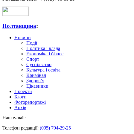
Полтавщина
:
Новини
Події
Політика і влада
Економіка і бізнес
Спорт
Суспільство
Культура і освіта
Кримінал
Здоров’я
Цікавинки
Проекти
Блоги
Фоторепортажі
Архів
Наш e-mail:
Телефон редакції:
(095) 794-29-25