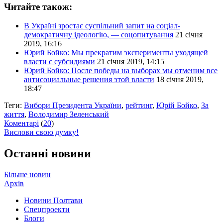
Читайте також:
В Україні зростає суспільний запит на соціал-
демократичну ідеологію, — соцопитування
21 січня
2019, 16:16
Юрий Бойко: Мы прекратим эксперименты уходящей
власти с субсидиями
21 січня 2019, 14:15
Юрий Бойко: После победы на выборах мы отменим все
антисоциальные решения этой власти
18 січня 2019,
18:47
Теги:
Вибори Президента України
,
рейтинг
,
Юрій Бойко
,
За
життя
,
Володимир Зеленський
Коментарі
(
20
)
Вислови свою думку!
Останні новини
Більше новин
Архів
Новини Полтави
Спецпроекти
Блоги