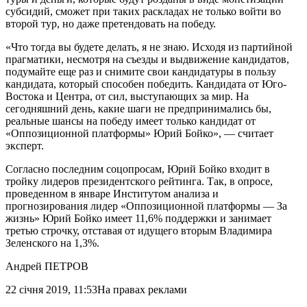
субсидий, сможет при таких раскладах не только войти во
второй тур, но даже претендовать на победу.
«Что тогда вы будете делать, я не знаю. Исходя из партийной
прагматики, несмотря на съезды и выдвижение кандидатов,
подумайте еще раз и снимите свои кандидатуры в пользу
кандидата, который способен победить. Кандидата от Юго-
Востока и Центра, от сил, выступающих за мир. На
сегодняшний день, какие шаги не предпринимались бы,
реальные шансы на победу имеет только кандидат от
«Оппозиционной платформы» Юрий Бойко», — считает
эксперт.
Согласно последним соцопросам, Юрий Бойко входит в
тройку лидеров президентского рейтинга. Так, в опросе,
проведенном в январе Институтом анализа и
прогнозирования лидер «Оппозиционной платформы — За
жизнь» Юрий Бойко имеет 11,6% поддержки и занимает
третью строчку, отставая от идущего вторым Владимира
Зеленского на 1,3%.
Андрей ПЕТРОВ
22 січня 2019, 11:53
На правах реклами