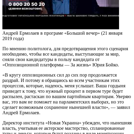
Андрей Ермолаев в програме «Большой вечер» (21 января
2019 года)
По мнению политолога, для предотвращения этого сценария
необходимо, чтобы все кандидаты, выступающие за мир,
сняли свои кандидатуры в пользу кандидата от
«Оппозиционной платформы — За жизнь» Юрия Бойко.
«В кругу оппозиционных сил до сих пор продолжается
раздрай. И потому я обращаюсь ко всем участникам этих
процессов, которые, надеюсь, меня услышат. Ваша гордыня
приведет к тому, что нужный процент в первом туре будет
распылен, растаскан по вашим партийным квартирам. Уверяю
вас, это вам не поможет на парламентских выборах, но это
сделает возможным сохранение нынешней власти», — заявил
Андрей Ермолаев.
Директор института «Новая Украина» убежден, что нынешняя
власть, учитывая ее актерское мастерство, спланированные
туры и деньги, которые будут розданы в виде монетизации