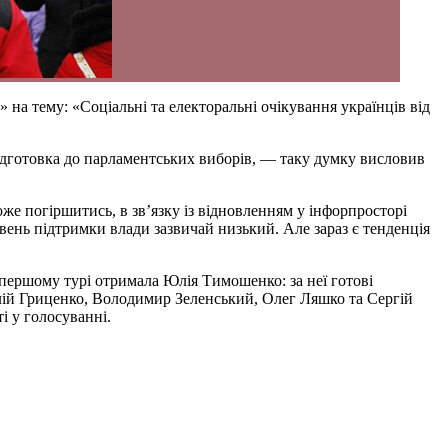
» на тему: «Соціальні та електоральні очікування українців від
дготовка до парламентських виборів, — таку думку висловив
же погіршитись, в зв’язку із відновленням у інфорпросторі
ень підтримки влади зазвичай низький. Але зараз є тенденція
 першому турі отримала Юлія Тимошенко: за неї готові
лій Гриценко, Володимир Зеленський, Олег Ляшко та Сергій
і у голосуванні.