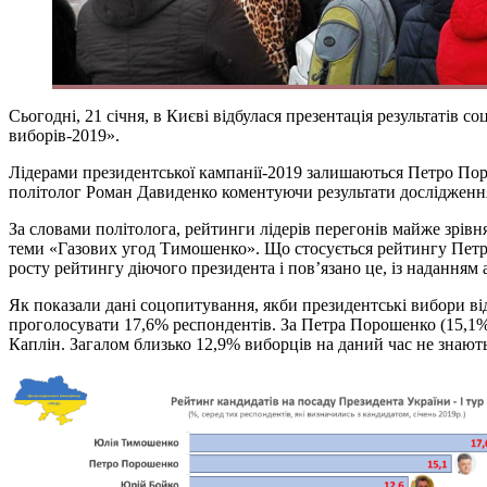
Сьогодні, 21 січня, в Києві відбулася презентація результатів 
виборів-2019».
Лідерами президентської кампанії-2019 залишаються Петро По
політолог Роман Давиденко коментуючи результати дослідженн
За словами політолога, рейтинги лідерів перегонів майже зрівн
теми «Газових угод Тимошенко». Що стосується рейтингу Петра
росту рейтингу діючого президента і пов’язано це, із наданням 
Як показали дані соцопитування, якби президентські вибори ві
проголосувати 17,6% респондентів. За Петра Порошенко (15,1
Каплін. Загалом близько 12,9% виборців на даний час не знають,