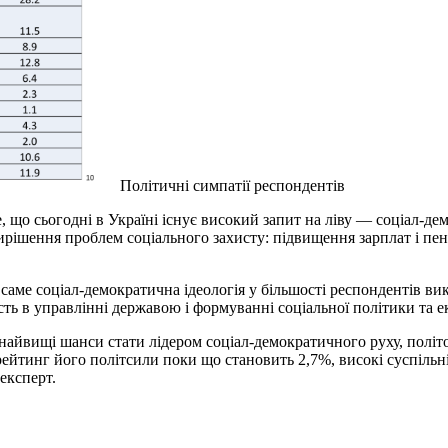
Політичні симпатії респондентів
е, що сьогодні в Україні існує високий запит на ліву — соціал-де
рішення проблем соціального захисту: підвищення зарплат і пен
 саме соціал-демократична ідеологія у більшості респондентів в
ть в управлінні державою і формуванні соціальної політики та е
 найвищі шанси стати лідером соціал-демократичного руху, політо
рейтинг його політсили поки що становить 2,7%, високі суспільн
експерт.