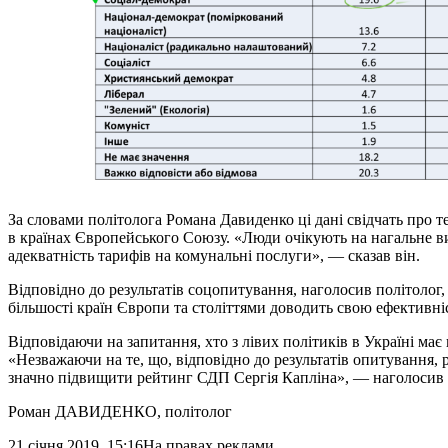
За словами політолога Романа Давиденко ці дані свідчать про т
в країнах Європейського Союзу. «Люди очікують на нагальне ви
адекватність тарифів на комунальні послуги», — сказав він.
Відповідно до результатів соцопитування, наголосив політолог,
більшості країн Європи та століттями доводить свою ефективніс
Відповідаючи на запитання, хто з лівих політиків в Україні має
«Незважаючи на те, що, відповідно до результатів опитування, 
значно підвищити рейтинг СДП Сергія Капліна», — наголосив 
Роман ДАВИДЕНКО
, політолог
21 січня 2019, 15:16
На правах реклами