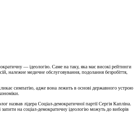
мократичну — ідеологію. Саме на таку, яка має високі рейтинги
сій, належне медичне обслуговування, подолання безробіття,
икликає симпатію, адже вона лежить в основі державного устрою
кономіки.
лог назвав лідера Соціал-демократичної партії Сергія Капліна.
і запити на соціал-демократичну ідеологію можуть до виборів