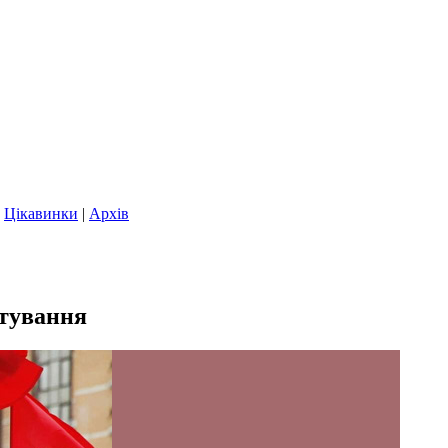
|
Цікавинки
|
Архів
итування