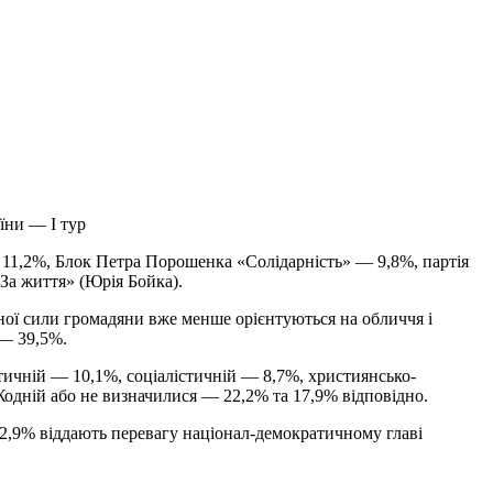
їни — І тур
11,2%, Блок Петра Порошенка «Солідарність» — 9,8%, партія
За життя» (Юрія Бойка).
чної сили громадяни вже менше орієнтуються на обличчя і
 — 39,5%.
тичній — 10,1%, соціалістичній — 8,7%, християнсько-
Жодній або не визначилися — 22,2% та 17,9% відповідно.
12,9% віддають перевагу націонал-демократичному главі