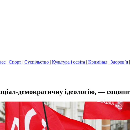
нес
|
Спорт
|
Суспільство
|
Культура і освіта
|
Кримінал
|
Здоров’я
 соціал-демократичну ідеологію, — соцоп