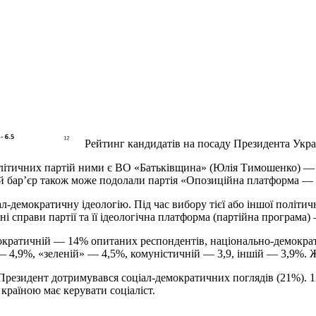
Рейтинг кандидатів на посаду Президента Укра
олітичних партій ними є ВО «Батьківщина» (Юлія Тимошенко) — 
й бар’єр також може подолали партія «Опозиційна платформа — 
л-демократичну ідеологію. Під час вибору тієї або іншої політи
ні справи партії та її ідеологічна платформа (партійна програма)
мократичній — 14% опитаних респондентів, національно-демокра
— 4,9%, «зеленій» — 4,5%, комуністичній — 3,9, іншій — 3,9%. 
 Президент дотримувався соціал-демократичних поглядів (21%). 
 країною має керувати соціаліст.