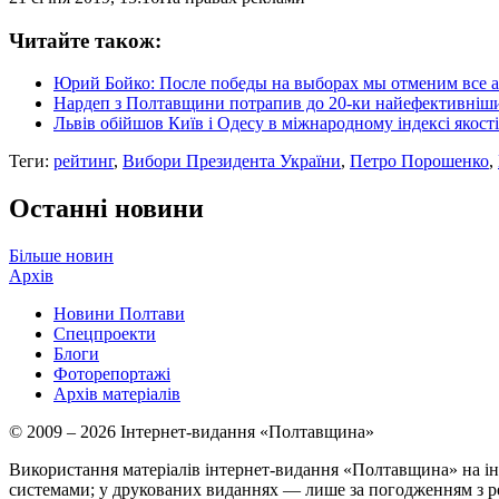
Читайте також:
Юрий Бойко: После победы на выборах мы отменим все 
Нардеп з Полтавщини потрапив до 20-ки найефективніших
Львів обійшов Київ і Одесу в міжнародному індексі якост
Теги:
рейтинг
,
Вибори Президента України
,
Петро Порошенко
,
Останні новини
Більше новин
Архів
Новини Полтави
Спецпроекти
Блоги
Фоторепортажі
Архів матеріалів
© 2009 – 2026 Інтернет-видання «Полтавщина»
Використання матеріалів інтернет-видання «Полтавщина» на ін
системами; у друкованих виданнях — лише за погодженням з р