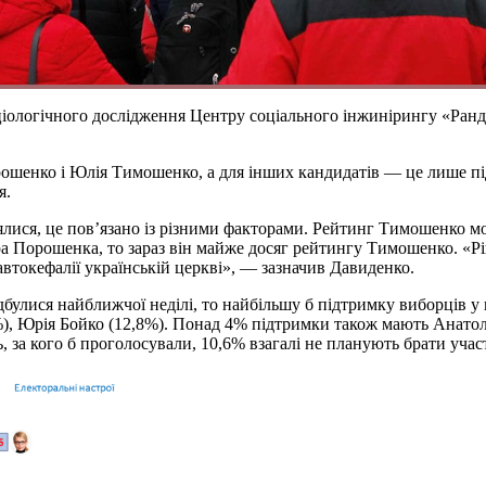
соціологічного дослідження Центру соціального інжинірингу «Ранд
рошенко і Юлія Тимошенко, а для інших кандидатів — це лише пі
я.
ялися, це пов’язано із різними факторами. Рейтинг Тимошенко мо
 Порошенка, то зараз він майже досяг рейтингу Тимошенко. «Рів
автокефалії українській церкві», — зазначив Давиденко.
дбулися найближчої неділі, то найбільшу б підтримку виборців у
%), Юрія Бойко (12,8%). Понад 4% підтримки також мають Анато
 за кого б проголосували, 10,6% взагалі не планують брати участ