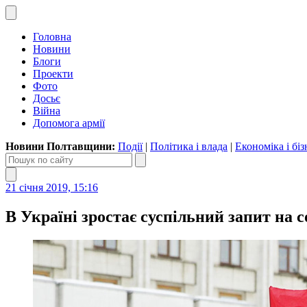
Головна
Новини
Блоги
Проекти
Фото
Досьє
Війна
Допомога армії
Новини Полтавщини:
Події
|
Політика і влада
|
Економіка і біз
21 січня 2019, 15:16
В Україні зростає суспільний запит на