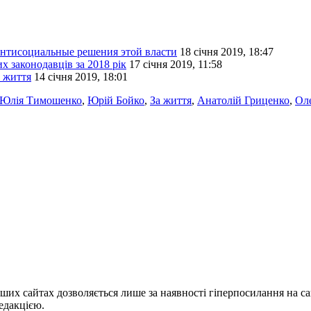
антисоциальные решения этой власти
18 січня 2019, 18:47
 законодавців за 2018 рік
17 січня 2019, 11:58
і життя
14 січня 2019, 18:01
Юлія Тимошенко
,
Юрій Бойко
,
За життя
,
Анатолій Гриценко
,
Ол
ших сайтах дозволяється лише за наявності гіперпосилання на с
едакцією.