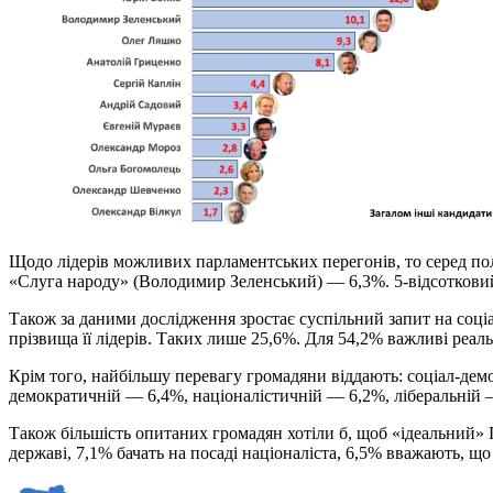
Щодо лідерів можливих парламентських перегонів, то серед п
«Слуга народу» (Володимир Зеленський) — 6,3%. 5-відсоткови
Також за даними дослідження зростає суспільний запит на соціа
прізвища її лідерів. Таких лише 25,6%. Для 54,2% важливі реаль
Крім того, найбільшу перевагу громадяни віддають: соціал-де
демократичній — 6,4%, націоналістичній — 6,2%, ліберальній 
Також більшість опитаних громадян хотіли б, щоб «ідеальний»
державі, 7,1% бачать на посаді націоналіста, 6,5% вважають, що