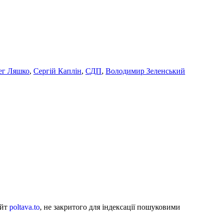
ег Ляшко
,
Сергій Каплін
,
СДП
,
Володимир Зеленський
айт
poltava.to
, не закритого для індексації пошуковими