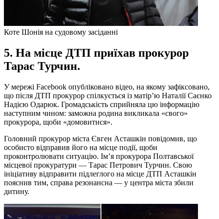
Коте Шонія на судовому засіданні
5. На місце ДТП приїхав прокурор
Тарас Турчин.
У мережі Facebook опубліковано відео, на якому зафіксовано,
що після ДТП прокурор спілкується із матір’ю Наталії Саєнко
Надією Одарюк. Громадськість сприйняла цю інформацію
наступним чином: заможна родина викликала «свого»
прокурора, щоби «домовитися».
Головний прокурор міста Євген Асташкін повідомив, що
особисто відправив його на місце події, щоби
проконтролювати ситуацію. Ім’я прокурора Полтавської
місцевої прокуратури — Тарас Петрович Турчин. Свою
ініціативу відправити підлеглого на місце ДТП Асташкін
пояснив тим, справа резонансна — у центра міста збили
дитину.