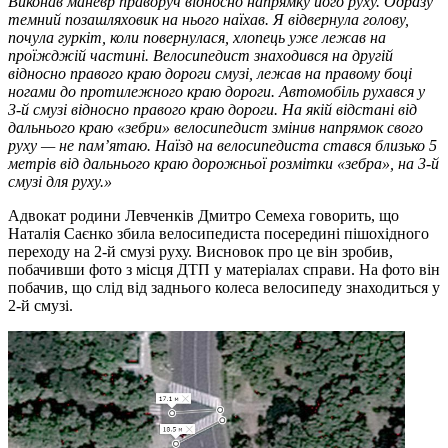
Виконав маневр праворуч відносно напрямку його руху. Одразу
темний позашляховик на нього наїхав. Я відвернула голову,
почула гуркіт, коли повернулася, хлопець уже лежав на
проїжджій частині. Велосипедист знаходився на другій
відносно правого краю дороги смузі, лежав на правому боці
ногами до протилежного краю дороги. Автомобіль рухався у
3-й смузі відносно правого краю дороги. На якій відстані від
дальнього краю «зебри» велосипедист змінив напрямок свого
руху — не пам’ятаю. Наїзд на велосипедиста стався близько 5
метрів від дальнього краю дорожньої розмітки «зебра», на 3-й
смузі для руху.»
Адвокат родини Левченків Дмитро Семеха говорить, що
Наталія Саєнко збила велосипедиста посередині пішохідного
переходу на 2-й смузі руху. Висновок про це він зробив,
побачивши фото з місця ДТП у матеріалах справи. На фото він
побачив, що слід від заднього колеса велосипеду знаходиться у
2-й смузі.