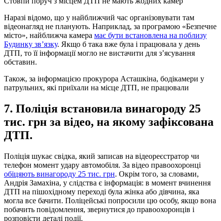
Стовпи поруч з місцем ДТП не мають жодних камер
Наразі відомо, що у найближчий час організовувати там
відеонагляд не планують. Наприклад, за програмою «Безпечне
місто», найближча камера
має бути встановлена на поблизу
Будинку зв’язку
. Якщо б така вже була і працювала у день
ДТП, то її інформації могло не вистачити для з’ясування
обставин.
Також, за інформацією прокурора Асташкіна, бодікамери у
патрульних, які приїхали на місце ДТП, не працювали
7. Поліція встановила винагороду 25
тис. грн за відео, на якому зафіксована
ДТП.
Поліція шукає свідка, який записав на відеореєстратор чи
телефон момент удару автомобіля. За відео правоохоронці
обіцяють винагороду 25 тис. грн
. Окрім того, за словами,
Андрія Замахіна, у слідства є інформація: в момент вчинення
ДТП на пішохідному переході була жінка або дівчина, яка
могла все бачити. Поліцейські попросили цю особу, якщо вона
побачить повідомлення, звернутися до правоохоронців і
розповісти деталі події.