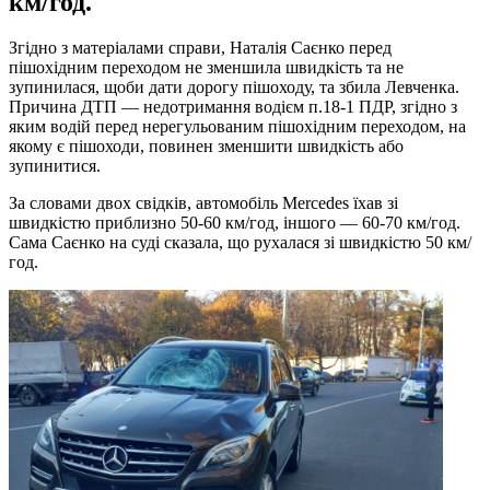
км/год.
Згідно з матеріалами справи, Наталія Саєнко перед
пішохідним переходом не зменшила швидкість та не
зупинилася, щоби дати дорогу пішоходу, та збила Левченка.
Причина ДТП — недотримання водієм п.18-1 ПДР, згідно з
яким водій перед нерегульованим пішохідним переходом, на
якому є пішоходи, повинен зменшити швидкість або
зупинитися.
За словами двох свідків, автомобіль Mercedes їхав зі
швидкістю приблизно 50-60 км/год, іншого — 60-70 км/год.
Сама Саєнко на суді сказала, що рухалася зі швидкістю 50 км/
год.