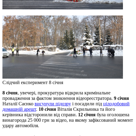
Слідчий експеримент 8 січня
8 січня
, увечері, прокуратура відкрила кримінальне
провадження за фактом зникнення відеореєстратора.
9 січня
Наталії Саєнко
висунули підозру
і посадили під
цілодобовий
домашній арешт
.
10 січня
Віталія Скрильника та його
керівника відсторонили від справи.
12 січня
була оголошена
винагорода 25 000 грн за відео, на якому зафіксований момент
удару автомобіля.