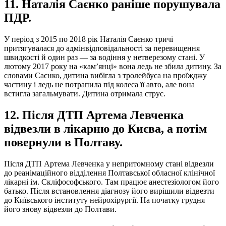
11. Наталія Саєнко раніше порушувала
ПДР.
У період з 2015 по 2018 рік Наталія Саєнко тричі
притягувалася до адмінвідповідальності за перевищення
швидкості й один раз — за водіння у нетверезому стані. У
лютому 2017 року на «кам’янці» вона ледь не збила дитину. За
словами Саєнко, дитина вибігла з тролейбуса на проїжджу
частину і ледь не потрапила під колеса її авто, але вона
встигла загальмувати. Дитина отримала струс.
12. Після ДТП Артема Левченка
відвезли в лікарню до Києва, а потім
повернули в Полтаву.
Після ДТП Артема Левченка у непритомному стані відвезли
до реанімаційного відділення Полтавської обласної клінічної
лікарні ім. Скліфософського. Там працює анестезіологом його
батько. Після встановлення діагнозу його вирішили відвезти
до Київського інституту нейрохірургії. На початку грудня
його знову відвезли до Полтави.