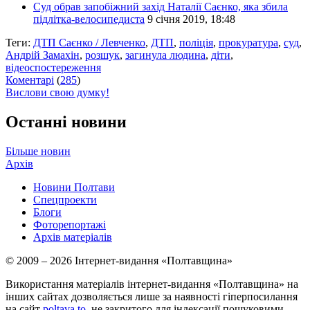
Суд обрав запобіжний захід Наталії Саєнко, яка збила
підлітка-велосипедиста
9 січня 2019, 18:48
Теги:
ДТП Саєнко / Левченко
,
ДТП
,
поліція
,
прокуратура
,
суд
,
Андрій Замахін
,
розшук
,
загинула людина
,
діти
,
відеоспостереження
Коментарі
(
285
)
Вислови свою думку!
Останні новини
Більше новин
Архів
Новини Полтави
Спецпроекти
Блоги
Фоторепортажі
Архів матеріалів
© 2009 – 2026 Інтернет-видання «Полтавщина»
Використання матеріалів інтернет-видання «Полтавщина» на
інших сайтах дозволяється лише за наявності гіперпосилання
на сайт
poltava.to
, не закритого для індексації пошуковими