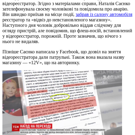
відеореєстратор. Згідно з матеріалами справи, Наталія Саєнко
зателефонувала своєму чоловікові та повідомила про аварію.
Він швидко приїхав на місце події,
забрав із салону автомобіля
реєстратор та «відвіз до невстановленого магазину».
Наступного дня чоловік добровільно віддав слідчому для
огляду пристрій, але повідомив, що флеш-носій, встановлений
у відеореєстратор, порожній. Проте зазначив, що нічого з
нього не видаляв.
Пізніше Саєнко написала у Facebook, що дозвіл на зняття
відеореєстратора дали патрульні. Також вона вказала назву
магазину — «12V», що на авторинку.