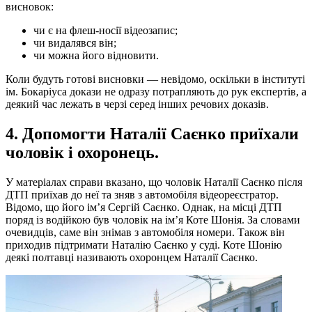
висновок:
чи є на флеш-носії відеозапис;
чи видалявся він;
чи можна його відновити.
Коли будуть готові висновки — невідомо, оскільки в інституті
ім. Бокаріуса докази не одразу потрапляють до рук експертів, а
деякий час лежать в черзі серед інших речових доказів.
4. Допомогти Наталії Саєнко приїхали
чоловік і охоронець.
У матеріалах справи вказано, що чоловік Наталії Саєнко після
ДТП приїхав до неї та зняв з автомобіля відеореєстратор.
Відомо, що його ім’я Сергій Саєнко. Однак, на місці ДТП
поряд із водійкою був чоловік на ім’я Коте Шонія. За словами
очевидців, саме він знімав з автомобіля номери. Також він
приходив підтримати Наталію Саєнко у суді. Коте Шонію
деякі полтавці називають охоронцем Наталії Саєнко.