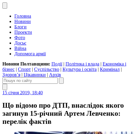
Головна
Новини
Блоги
Проекти
Фото
Досьє
Війна
Допомога армії
Новини Полтавщини:
Події
|
Політика і влада
|
Економіка і
бізнес
|
Спорт
|
Суспільство
|
Культура і освіта
|
Кримінал
|
Здоров’я
|
Цікавинки
|
Архів
15 січня 2019, 18:40
Що відомо про ДТП, внаслідок якого
загинув 15-річний Артем Левченко:
перелік фактів