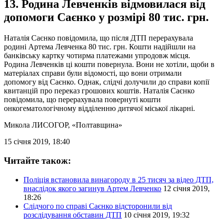
13. Родина Левченків відмовилася від
допомоги Саєнко у розмірі 80 тис. грн.
Наталія Саєнко повідомила, що після ДТП перерахувала
родині Артема Левченка 80 тис. грн. Кошти надійшли на
банківську картку чотирма платежами упродовж місця.
Родина Левченків ці кошти повернула. Вони не хотіли, щоби в
матеріалах справи були відомості, що вони отримали
допомогу від Саєнко. Однак, слідчі долучили до справи копії
квитанцій про переказ грошових коштів. Наталія Саєнко
повідомила, що перерахувала повернуті кошти
онкогематологічному відділенню дитячої міської лікарні.
Микола ЛИСОГОР
, «Полтавщина»
15 січня 2019, 18:40
Читайте також:
Поліція встановила винагороду в 25 тисяч за відео ДТП,
внаслідок якого загинув Артем Левченко
12 січня 2019,
18:26
Слідчого по справі Саєнко відсторонили від
розслідування обставин ДТП
10 січня 2019, 19:32