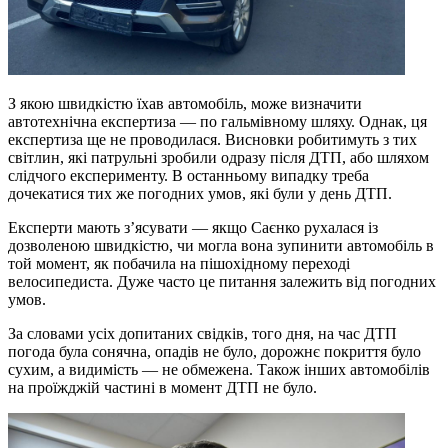
З якою швидкістю їхав автомобіль, може визначити
автотехнічна експертиза — по гальмівному шляху. Однак, ця
експертиза ще не проводилася. Висновки робитимуть з тих
світлин, які патрульні зробили одразу після ДТП, або шляхом
слідчого експерименту. В останньому випадку треба
дочекатися тих же погодних умов, які були у день ДТП.
Експерти мають з’ясувати — якщо Саєнко рухалася із
дозволеною швидкістю, чи могла вона зупинити автомобіль в
той момент, як побачила на пішохідному переході
велосипедиста. Дуже часто це питання залежить від погодних
умов.
За словами усіх допитаних свідків, того дня, на час ДТП
погода була сонячна, опадів не було, дорожнє покриття було
сухим, а видимість — не обмежена. Також інших автомобілів
на проїжджій частині в момент ДТП не було.