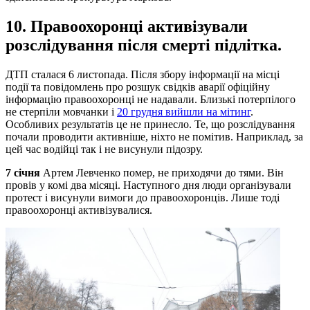
10. Правоохоронці активізували
розслідування після смерті підлітка.
ДТП сталася 6 листопада. Після збору інформації на місці
події та повідомлень про розшук свідків аварії офіційну
інформацію правоохоронці не надавали. Близькі потерпілого
не стерпіли мовчанки і
20 грудня вийшли на мітинг
.
Особливих результатів це не принесло. Те, що розслідування
почали проводити активніше, ніхто не помітив. Наприклад, за
цей час водійці так і не висунули підозру.
7 січня
Артем Левченко помер, не приходячи до тями. Він
провів у комі два місяці. Наступного дня люди організували
протест і висунули вимоги до правоохоронців. Лише тоді
правоохоронці активізувалися.