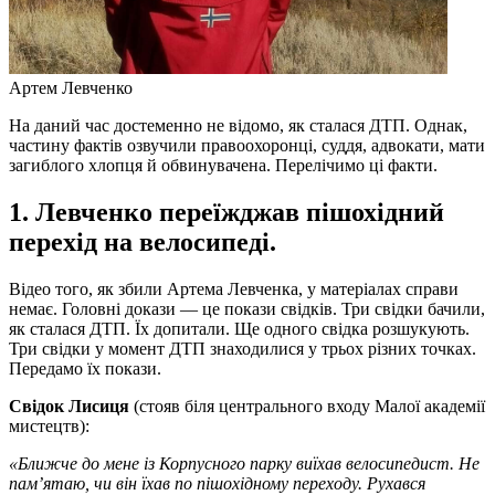
Артем Левченко
На даний час достеменно не відомо, як сталася ДТП. Однак,
частину фактів озвучили правоохоронці, суддя, адвокати, мати
загиблого хлопця й обвинувачена. Перелічимо ці факти.
1. Левченко переїжджав пішохідний
перехід на велосипеді.
Відео того, як збили Артема Левченка, у матеріалах справи
немає. Головні докази — це покази свідків. Три свідки бачили,
як сталася ДТП. Їх допитали. Ще одного свідка розшукують.
Три свідки у момент ДТП знаходилися у трьох різних точках.
Передамо їх покази.
Свідок Лисиця
(стояв біля центрального входу Малої академії
мистецтв):
«Ближче до мене із Корпусного парку виїхав велосипедист. Не
пам’ятаю, чи він їхав по пішохідному переходу. Рухався