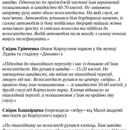
швидко. Одночасно по проїжджій частині їхав коричневий
позашляховик зі швидкістю 60-70 км/год. Не змінюючи
напрямку руху авто збило велосипедиста. На якій смузі, не
пам’ятаю. Автомобіль зупинився біля бордюрного каменю, із
салону автомобіля із боку водійських дверцят вийшла жінка
невисокого зросту зі світлим волоссям та підбігла до
велосипедиста. Водій автомобіля після виходу з салону почала
комусь телефонувати.»
Свідок Грінченко
(йшов Корпусним парком у бік вулиці
Лідова та стадіону «Динамо»):
«Підходив до пішохідного переходу і нас із донькою об’їхав
велосипедист. Він рухався швидко — 15-20 км/год. Не
зменшуючи швидкості, він виїхав на пішохідний перехід,
ліворуч від нас. Велосипедист рухався по центру «зебри». З
правого боку їхав позашляховик — зі швидкістю 50-60 км/год, у
другій смузі від Корпусного парку. Хлопця відкинуло за
пішохідний перехід, а позашляховик з’їхав на крайню ліву
смугу.»
Свідок Башкірцева
(переходила «зебру» від Малої академії
мистецтв до Корпусного парку):
«По пішохідному на велосипеді рухався хлопець. Їхав швидко.