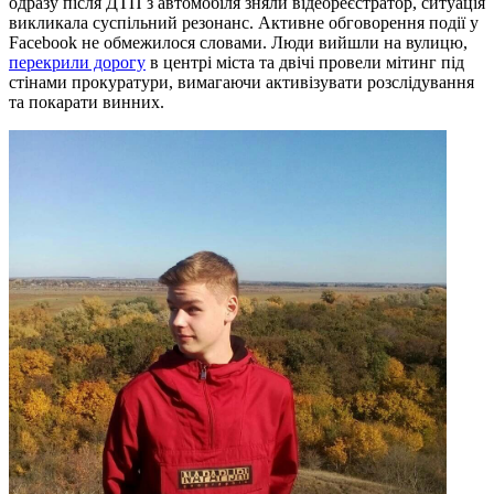
одразу після ДТП з автомобіля зняли відеореєстратор, ситуація
викликала суспільний резонанс. Активне обговорення події у
Facebook не обмежилося словами. Люди вийшли на вулицю,
перекрили дорогу
в центрі міста та двічі провели мітинг під
стінами прокуратури, вимагаючи активізувати розслідування
та покарати винних.