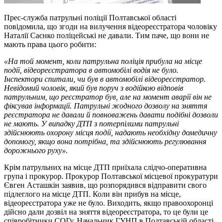
Прес-служба патрульні поліції Полтавської області
повідомила, що згоди на вилучення відеореєстратора чоловіку
Наталії Саєнко поліцейські не давали. Тим паче, що вони не
мають права цього робити:
«На той момент, коли патрульна поліція прибула на місце
події, відеореєстратора в автомобілі водія не було.
Інспектори спитали, чи був в автомобілі відеореєстратор.
Невідомий чоловік, який був поруч з водійкою відповів
патрульним, що реєстратор був, але на момент аварії він не
фіксував інформації. Патрульні жодного дозволу на зняття
реєстратора не давали й повноважень давати подібні дозволи
не мають. У випадку ДТП з потерпілими патрульні
здійснюють охорону місця події, надають необхідну домедичну
допомогу, якщо вона потрібна, та здійснюють регулювання
дорожнього руху».
Крім патрульних на місце ДТП приїхала слідчо-оперативна
група і прокурор. Прокурор Полтавської місцевої прокуратури
Євген Асташкін заявив, що розпорядився відправити свого
підлеглого на місце ДТП. Коли він прибув на місце,
відеореєстратора уже не було. Виходить, якщо правоохоронці
дійсно дали дозвіл на зняття відеореєстратора, то це були це
співробітники СОГу. Начальник ГУНП в Полтавській області