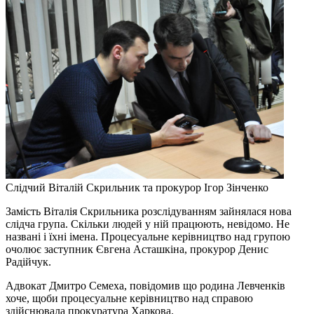
Cлідчий Віталій Скрильник та прокурор Ігор Зінченко
Замість Віталія Скрильника розслідуванням зайнялася нова
слідча група. Скільки людей у ній працюють, невідомо. Не
названі і їхні імена. Процесуальне керівництво над групою
очолює заступник Євгена Асташкіна, прокурор Денис
Радійчук.
Адвокат Дмитро Семеха, повідомив що родина Левченків
хоче, щоби процесуальне керівництво над справою
здійснювала прокуратура Харкова.