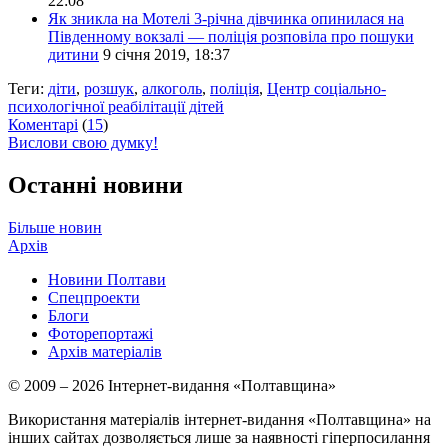
22:08
Як зникла на Мотелі 3-річна дівчинка опинилася на
Південному вокзалі — поліція розповіла про пошуки
дитини
9 січня 2019, 18:37
Теги:
діти
,
розшук
,
алкоголь
,
поліція
,
Центр соціально-
психологічної реабілітації дітей
Коментарі
(
15
)
Вислови свою думку!
Останні новини
Більше новин
Архів
Новини Полтави
Спецпроекти
Блоги
Фоторепортажі
Архів матеріалів
© 2009 – 2026 Інтернет-видання «Полтавщина»
Використання матеріалів інтернет-видання «Полтавщина» на
інших сайтах дозволяється лише за наявності гіперпосилання