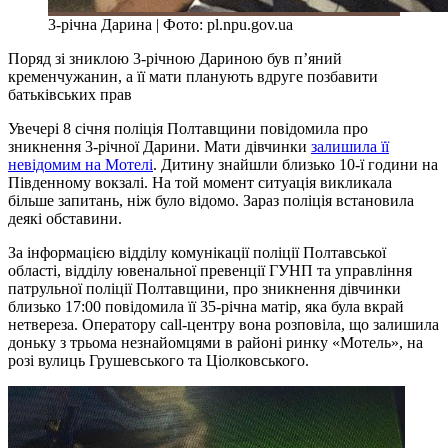
3-річна Дарина | Фото: pl.npu.gov.ua
Поряд зі зниклою 3-річною Дариною був п’яний
кременчужанин, а її мати планують вдруге позбавити
батьківських прав
Увечері 8 січня поліція Полтавщини повідомила про
зникнення 3-річної Дарини. Мати дівчинки
залишила її
невідомим на Мотелі
. Дитину знайшли близько 10-ї години на
Південному вокзалі. На той момент ситуація викликала
більше запитань, ніж було відомо. Зараз поліція встановила
деякі обставини.
За інформацією відділу комунікації поліції Полтавської
області, відділу ювенальної превенції ГУНП та управління
патрульної поліції Полтавщини, про зникнення дівчинки
близько 17:00 повідомила її 35-річна матір, яка була вкрай
нетвереза. Оператору call-центру вона розповіла, що залишила
доньку з трьома незнайомцями в районі ринку «Мотель», на
розі вулиць Грушевського та Ціолковського.