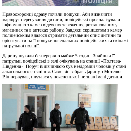
Правоохоронці одразу почали пошуки. Аби визначити
маршрут пересування дитини, поліцейські проаналізували
інформацію з камер відеоспостереження, розташованих у
магазинах та в аптеках району. Завдяки скріншотам з камер
поліцейським вдалося отримати детальний опис дитини та
орієнтувати на її пошуки ювенальних поліцейських та екіпажі
патрульної поліції.
Дарину шукали безперервно майже 5 годин. Знайшли її
патрульні поліцейські в залі очікувань на станції «Полтава-
Південна». Поруч із дівчинкою був невідомий чоловік у стані
алкогольного сп’яніння. Саме він забрав Дарину з Мотелю.
Він нервував, плутався у поясненнях і не знав імені дитини.