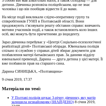
З собою він мав алкогольні напої, а також солодощі — для
дитини. Дівчинка розповіла поліцейським, що не знає
чоловіка і що він пообіцяв відвести її до мами.
На місце події викликали слідчо-оперативну групу та
співробітників ГУНП в Полтавській області. Вони
продовжують з’ясовувати решту обставин справи: вивчають
мотиви учасників події, а також встановлюють коло інших
осіб, які можуть бути причетними до інциденту.
Зараз дівчинка перебуває у «Центрі Соціально-психологічної
реабілітації дітей» Полтавської облради. Ювенальна поліція
спільно зі службою у справах дітей збирає документи для
позбавлення матері батьківських прав. За даними відділу
ювенальної превенції, Дарина — друга дитина у цієї матері. Її
вже позбавили прав на старшого сина.
Дарина СИНИЦЬКА
, «Полтавщина»
9 січня 2019, 17:37
Матеріали по темі:
У Полтаві поліція шукає 3-річну дівчинку, яку матір
залишила незнайомцям (ЗНАЙДЕНО)
8 січня 2019,