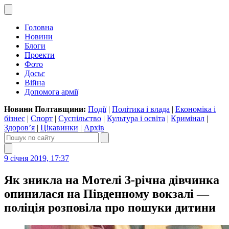
Головна
Новини
Блоги
Проекти
Фото
Досьє
Війна
Допомога армії
Новини Полтавщини:
Події
|
Політика і влада
|
Економіка і
бізнес
|
Спорт
|
Суспільство
|
Культура і освіта
|
Кримінал
|
Здоров’я
|
Цікавинки
|
Архів
9 січня 2019, 17:37
Як зникла на Мотелі 3-річна дівчинка
опинилася на Південному вокзалі —
поліція розповіла про пошуки дитини