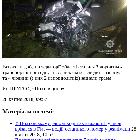
Всього за добу на території області сталися 3 дорожньо-
транспортні пригоди, внаслідок яких 1 людина загинула
та 4 людини (з них 2 неповнолітніх) зазнали травм.
Ян ПРУГЛО
, «Полтавщина»
28 квітня 2018, 09:57
Матеріали по темі:
У Полтавському районі водій автомобіля Hyundai
врізався в Fiat — водій останнього помер у реанімації
28
квітня 2018, 10:57