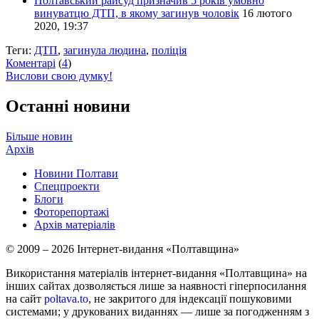
Полтавський райсуд призначив 5 років умовно
винуватцю ДТП, в якому загинув чоловік
16 лютого
2020, 19:37
Теги:
ДТП
,
загинула людина
,
поліція
Коментарі
(
4
)
Вислови свою думку!
Останні новини
Більше новин
Архів
Новини Полтави
Спецпроекти
Блоги
Фоторепортажі
Архів матеріалів
© 2009 – 2026 Інтернет-видання «Полтавщина»
Використання матеріалів інтернет-видання «Полтавщина» на
інших сайтах дозволяється лише за наявності гіперпосилання
на сайт
poltava.to
, не закритого для індексації пошуковими
системами; у друкованих виданнях — лише за погодженням з