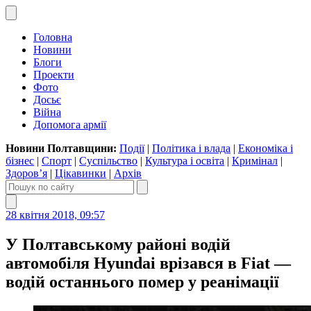
Головна
Новини
Блоги
Проекти
Фото
Досьє
Війна
Допомога армії
Новини Полтавщини:
Події
|
Політика і влада
|
Економіка і
бізнес
|
Спорт
|
Суспільство
|
Культура і освіта
|
Кримінал
|
Здоров’я
|
Цікавинки
|
Архів
28 квітня 2018, 09:57
У Полтавському районі водій
автомобіля Hyundai врізався в Fiat —
водій останнього помер у реанімації