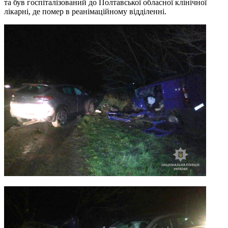
та був госпіталізований до Полтавської обласної клінічної
лікарні, де помер в реанімаційному відділенні.