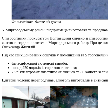
Фальсифікат | Фото: sfs.gov.ua
У Миргородському районі підприємець виготовляв та продавав с
Співробітники прокуратури Полтавщини спільно зі співробітни
життю та здоров’ю жителів Миргородського району. Про це пов
Олександр Жигилій.
Під час санкціонованих обшуків у помешканні та 5 торговель
фальсифіковані тютюнові вироби;
понад 250 ящиків із горілкою та вином;
75 п’ятилітрових пластикових пляшок та 80 каністр зі с
Цигарки чоловік перепродував, алкоголь виготовляв в антисаніт