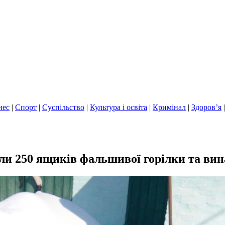
нес
|
Спорт
|
Суспільство
|
Культура і освіта
|
Кримінал
|
Здоров’я
и 250 ящиків фальшивої горілки та вин