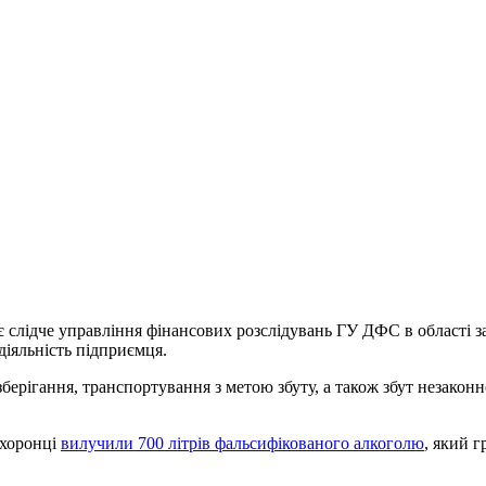
слідче управління фінансових розслідувань ГУ ДФС в області за ч
іяльність підприємця.
 зберігання, транспортування з метою збуту, а також збут незак
охоронці
вилучили 700 літрів фальсифікованого алкоголю
, який 