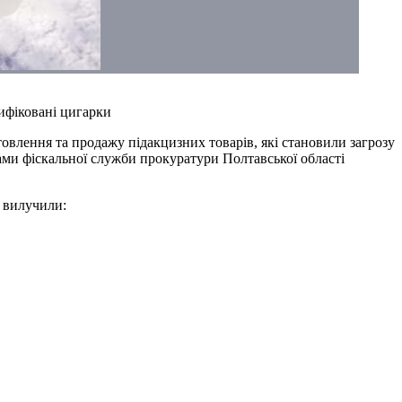
сифіковані цигарки
влення та продажу підакцизних товарів, які становили загрозу
ами фіскальної служби прокуратури Полтавської області
 вилучили: