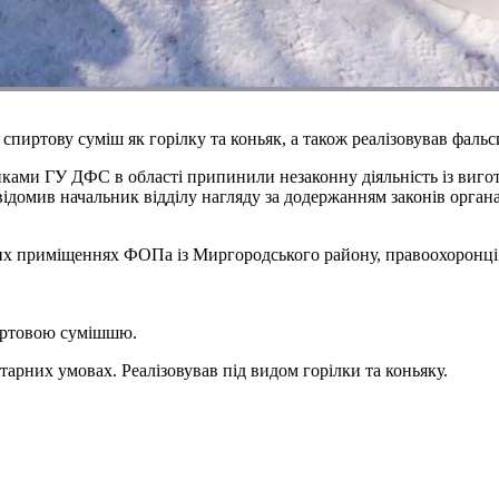
пиртову суміш як горілку та коньяк, а також реалізовував фаль
ками ГУ ДФС в області припинили незаконну діяльність із вигото
ідомив начальник відділу нагляду за додержанням законів орган
них приміщеннях ФОПа із Миргородського району, правоохоронці
пиртовою сумішшю.
арних умовах. Реалізовував під видом горілки та коньяку.