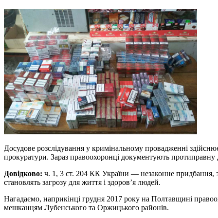
Досудове розслідування у кримінальному провадженні здійснює 
прокуратури. Зараз правоохоронці документують протиправну д
Довідково:
ч. 1, 3 ст. 204 КК України — незаконне придбання,
становлять загрозу для життя і здоров’я людей.
Нагадаємо, наприкінці грудня 2017 року на Полтавщині право
мешканцям Лубенського та Оржицького районів.