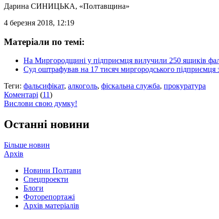
Дарина СИНИЦЬКА
, «Полтавщина»
4 березня 2018, 12:19
Матеріали по темі:
На Миргородщині у підприємця вилучили 250 ящиків фал
Суд оштрафував на 17 тисяч миргородського підприємця з
Теги:
фальсифікат
,
алкоголь
,
фіскальна служба
,
прокуратура
Коментарі
(
11
)
Вислови свою думку!
Останні новини
Більше новин
Архів
Новини Полтави
Спецпроекти
Блоги
Фоторепортажі
Архів матеріалів