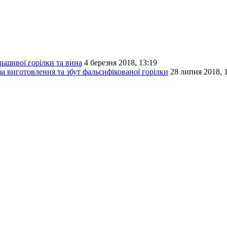
ьшивої горілки та вина
4 березня 2018, 13:19
а виготовлення та збут фальсифікованої горілки
28 липня 2018, 