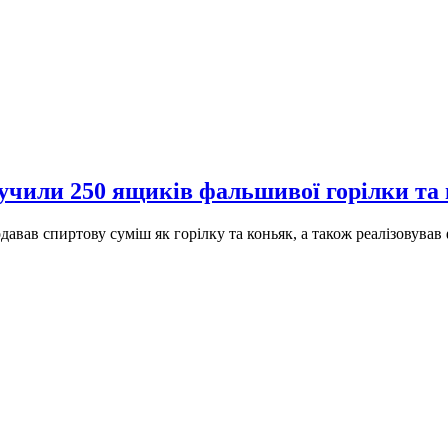
учили 250 ящиків фальшивої горілки та
авав спиртову суміш як горілку та коньяк, а також реалізовував