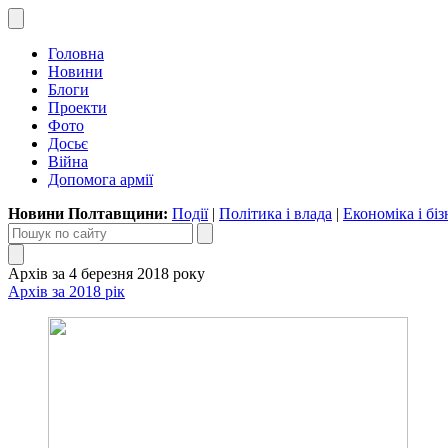
Головна
Новини
Блоги
Проекти
Фото
Досьє
Війна
Допомога армії
Новини Полтавщини:
Події
|
Політика і влада
|
Економіка і біз
Архів за 4 березня 2018 року
Архів за 2018 рік