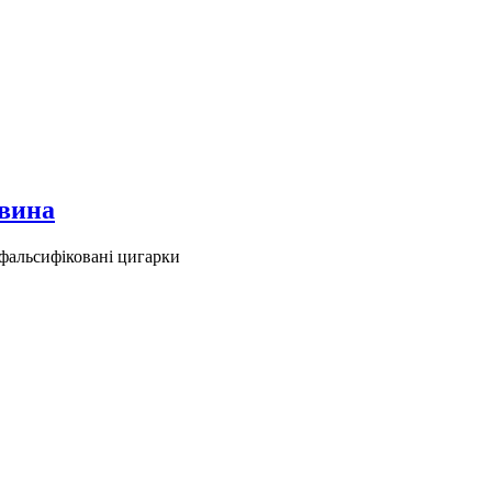
 вина
 фальсифіковані цигарки