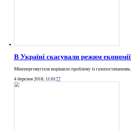
В Україні скасували режим економі
Міненерговугілля вирішило проблему із газопостачанням,
4 березня 2018, 11:01
77