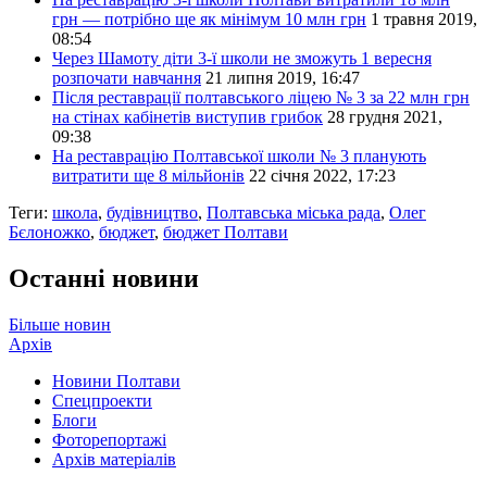
грн — потрібно ще як мінімум 10 млн грн
1 травня 2019,
08:54
Через Шамоту діти 3-ї школи не зможуть 1 вересня
розпочати навчання
21 липня 2019, 16:47
Після реставрації полтавського ліцею № 3 за 22 млн грн
на стінах кабінетів виступив грибок
28 грудня 2021,
09:38
На реставрацію Полтавської школи № 3 планують
витратити ще 8 мільйонів
22 січня 2022, 17:23
Теги:
школа
,
будівництво
,
Полтавська міська рада
,
Олег
Бєлоножко
,
бюджет
,
бюджет Полтави
Останні новини
Більше новин
Архів
Новини Полтави
Спецпроекти
Блоги
Фоторепортажі
Архів матеріалів