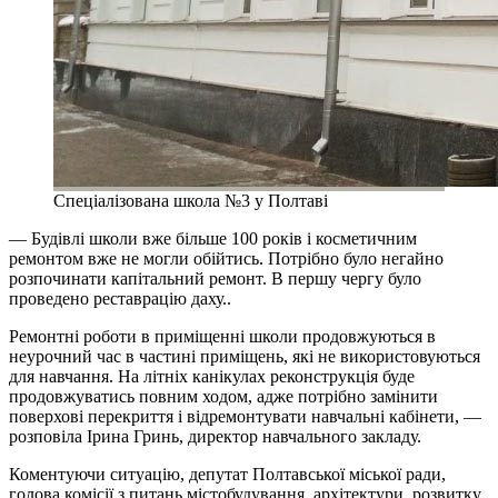
Спеціалізована школа №3 у Полтаві
— Будівлі школи вже більше 100 років і косметичним
ремонтом вже не могли обійтись. Потрібно було негайно
розпочинати капітальний ремонт. В першу чергу було
проведено реставрацію даху..
Ремонтні роботи в приміщенні школи продовжуються в
неурочний час в частині приміщень, які не використовуються
для навчання. На літніх канікулах реконструкція буде
продовжуватись повним ходом, адже потрібно замінити
поверхові перекриття і відремонтувати навчальні кабінети, —
розповіла Ірина Гринь, директор навчального закладу.
Коментуючи ситуацію, депутат Полтавської міської ради,
голова комісії з питань містобудування, архітектури, розвитку