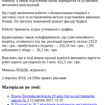
поверху, а також підсилення балок перекриття та установки
металевих конструкцій.
На стадії закінчення роботи з облаштування покрівлі з
листової сталі та встановлення метало пластикових віконних
блоків. На третину виконаний ремонт фасаду будівлі.
Роботи тривають згідно уточненого графіка.
Будівельники також поінформували, що сума пенсійного
податку, сплаченого під час реалізації проекту склала 235,9
тис. грн., прибуткового податку — 210,10 тис. грн., 1,5%
військового збору — 20,3 тис. грн.
Важливо, що в ході реконструкції вдалося зменшити вартість
робіт (проти договірної) на 1 млн. 622,5 тис. грн.
Микола ЛЕБІДЬ
, журналіст
2 березня 2018, 14:35
На правах реклами
Матеріали по темі:
Влада Полтави виділила 19 млн грн на реставрацію
школи № 3
12 квітня 2017, 11:35
В Полтаві за 26,7 мільйонів розпочнуть реставрувати