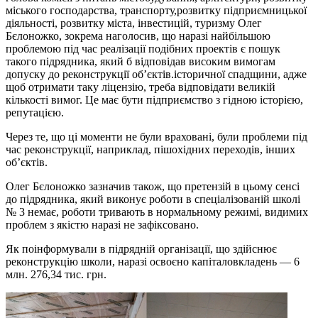
міського господарства, транспорту,розвитку підприємницької
діяльності, розвитку міста, інвестицій, туризму Олег
Бєлоножко, зокрема наголосив, що наразі найбільшою
проблемою під час реалізації подібних проектів є пошук
такого підрядника, який б відповідав високим вимогам
допуску до реконструкції об’єктів.історичної спадщини, адже
щоб отримати таку ліцензію, треба відповідати великій
кількості вимог. Це має бути підприємство з гідною історією,
репутацією.
Через те, що ці моменти не були враховані, були проблеми під
час реконструкції, наприклад, пішохідних переходів, інших
об’єктів.
Олег Бєлоножко зазначив також, що претензій в цьому сенсі
до підрядника, який виконує роботи в спеціалізованій школі
№ 3 немає, роботи тривають в нормальному режимі, видимих
проблем з якістю наразі не зафіксовано.
Як поінформували в підрядній організації, що здійснює
реконструкцію школи, наразі освоєно капіталовкладень — 6
млн. 276,34 тис. грн.