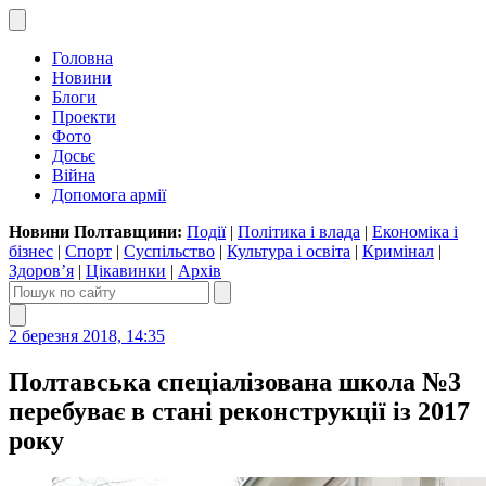
Головна
Новини
Блоги
Проекти
Фото
Досьє
Війна
Допомога армії
Новини Полтавщини:
Події
|
Політика і влада
|
Економіка і
бізнес
|
Спорт
|
Суспільство
|
Культура і освіта
|
Кримінал
|
Здоров’я
|
Цікавинки
|
Архів
2 березня 2018, 14:35
Полтавська спеціалізована школа №3
перебуває в стані реконструкції із 2017
року