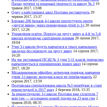
Палац дитячої та юнацької творчості та школу № 3
19
травня 2017, 13:08
Одну з найстаріших шкіл Полтави реставрують
29
червня 2017, 15:37
Близько 200 батьків 4-ї школи протестують проти
«другої зміни» через переведення дітей із 3-ї
20 липня
2017, 12:26
Управління освіти: Перехід на другу зміну в 4-й та 5-й
школах відповідає санітарним нормам
20 липня 2017,
18:04
Учні 3-ї школи будуть навчатися в трьох навчальних
закладах без переходу на другу зміну
14 серпня 2017,
16:20
На час реставрації ПСШ № 3 учні 5-11 класів тимчасово
навчатимуться в приміщеннях інших шкіл
14 серпня
2017, 18:20
Міськвиконком офіційно затвердив порядок навчання
учнів 3-ї школи: молодші класи не переїжджають
22
серпня 2017, 13:59
Полтавська спеціалізована школа №3 перебуває в стані
реконструкції із 2017 року
2 березня 2018, 15:35
За реконструкцію 3-ї школи Полтави вже сплатили 7
млн грн — оголошено новий тендер на 23 млн грн
2
травня 2018, 08:35
На реставрацію 3-ї школи Полтави витратили 18 млн