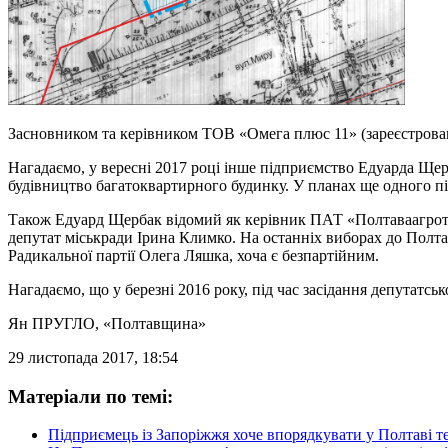
Засновником та керівником ТОВ «Омега плюс 11» (зареєстрован
Нагадаємо, у вересні 2017 році інше підприємство Едуарда Ще
будівництво багатоквартирного будинку. У планах ще одног
Також Едуард Щербак відомий як керівник ПАТ «Полтаваагротра
депутат міськради Ірина Климко. На останніх виборах до Полта
Радикальної партії Олега Ляшка, хоча є безпартійним.
Нагадаємо, що у березні 2016 року, під час засідання депутатськ
Ян ПРУГЛО
, «Полтавщина»
29 листопада 2017, 18:54
Матеріали по темі:
Підприємець із Запоріжжя хоче впорядкувати у Полтаві те