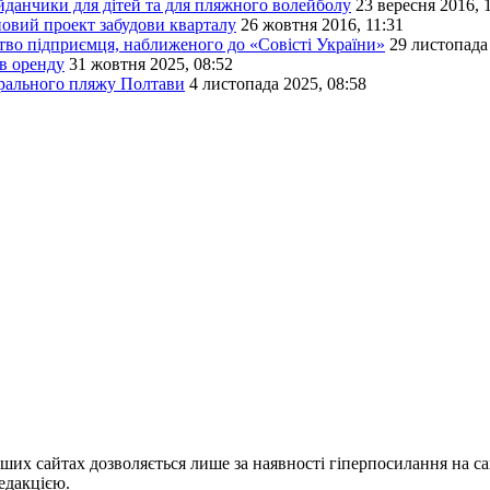
айданчики для дітей та для пляжного волейболу
23 вересня 2016, 
новий проект забудови кварталу
26 жовтня 2016, 11:31
тво підприємця, наближеного до «Совісті України»
29 листопада
в оренду
31 жовтня 2025, 08:52
трального пляжу Полтави
4 листопада 2025, 08:58
ших сайтах дозволяється лише за наявності гіперпосилання на с
едакцією.