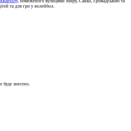
 кварталу
, обмеженого вулицями Миру, Сакко, Громадською та
тей та для гри у волейбол.
е буде знесено.