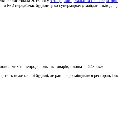
 які 29 листопада 2016 року
затвердили детальний план території
та № 2 передбачає будівництво супермаркету, майданчиків для ді
довольчих та непродовольчих товарів, площа — 543 кв.м.
тість нежитлової будівлі, де раніше розміщувався ресторан, і як