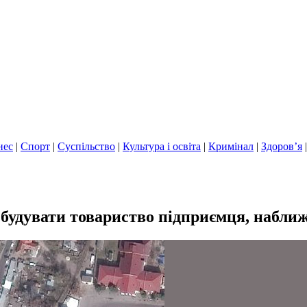
нес
|
Спорт
|
Суспільство
|
Культура і освіта
|
Кримінал
|
Здоров’я
збудувати товариство підприємця, наближ