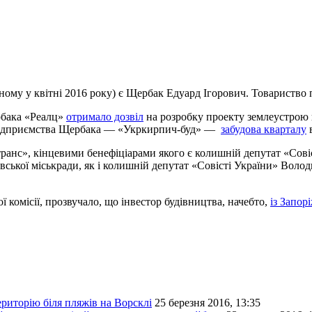
ому у квітні 2016 року) є Щербак Едуард Ігорович. Товариство 
рбака «Реалц»
отримало дозвіл
на розробку проекту землеустрою щ
о підприємства Щербака — «Укркирпич-буд» —
забудова кварталу
в
нс», кінцевими бенефіціарами якого є колишній депутат «Совіс
вської міськради, як і колишній депутат «Совісті України» Воло
ої комісії, прозвучало, що інвестор будівництва, начебто,
із Запор
риторію біля пляжів на Ворсклі
25 березня 2016, 13:35