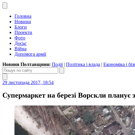
Головна
Новини
Блоги
Проекти
Фото
Досьє
Війна
Допомога армії
Новини Полтавщини:
Події
|
Політика і влада
|
Економіка і біз
29 листопада 2017, 18:54
Супермаркет на березі Ворскли планує 