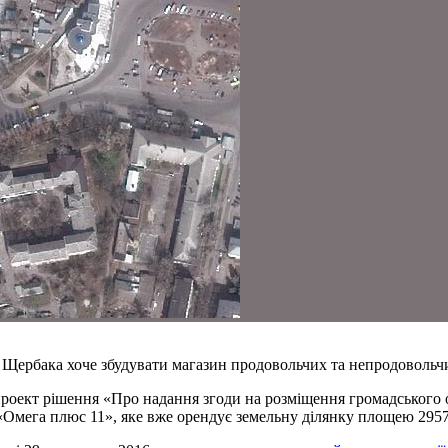
Щербака хоче збудувати магазин продовольчих та непродовольчи
проект рішення «Про надання згоди на розміщення громадського о
«Омега плюс 11», яке вже орендує земельну ділянку площею 2957