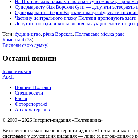
На Полтавських пляжах з’являться супермаркет, ігрові м
Супермаркету біля Ворскли бути — депутати затвердять 
Супермаркет на березі Ворскли планує збудувати товарис
Частину центрального пляжу Полтави пропонують здати 
Депутати погодили виставлення на аукціон частини цен
Теги:
будівництво
,
річка Ворскла
,
Полтавська міська рада
Коментарі
(
78
)
Вислови свою думку!
Останні новини
Більше новин
Архів
Новини Полтави
Спецпроекти
Блоги
Фоторепортажі
Архів матеріалів
© 2009 – 2026 Інтернет-видання «Полтавщина»
Використання матеріалів інтернет-видання «Полтавщина» на ін
системами; у друкованих виданнях — лише за погодженням з р