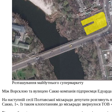
Розташування майбутнього супермаркету
Між Ворсклою та вулицею Сакко компанія підприємця Едуарда 
На наступній сесії Полтавської міськради депутати розглянуть 
Сакко, 1». Із таким клопотанням до міськради звернулося ТОВ 