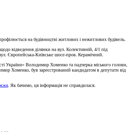
профілюється на будівництві житлових і нежитлових будівель.
одо відведення ділянки на вул. Колективній, 4/1 під
ул. Європейська-Київське шосе-пров. Керамічний.
ті України» Володимир Хоменко та падчерка міського голови,
димир Хоменко, був зареєстрований кандидатом в депутати від
іжжя
. Як бачимо, ця інформація не справдилася.