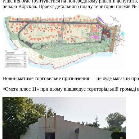
Рішення буде ґрунтуватися на попередньому рішенні депутатів,
річкою Ворскла. Проект детального плану територій пляжів № 1 
Новий матиме торговельне призначення — це буде магазин про
«Омега плюс 11» при цьому відшкодує територіальній громаді вар