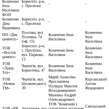
Козаченко
Бориспіл. р-н,
-
-
Інна
с. Проліски
Василівна
ФОП
Козаченко
Бориспіл. р-н,
-
-
Діна
с. Проліски
Вадимівна
Полтава, вул.
Козаченко
ПП «Дім
Козаченко Інна
Половка, 74
Інна
цементу»
Василівна
(оф. 15)
Василівна
Бориспіл. р-н,
ТОВ
Козаченко
с. Проліски,
Козаченко Інна
«Восток
Інна
вул. Паркова,
Василівна
цемент»
Василівна
12
ТОВ
Козаченко
Чернігів, вул.
Козаченко Інна
«Лідер-
Інна
Борисенка, 47
Василівна
Тех»
Василівна
Марій Анжеліка
ТОВ
Чернігів, вул.
Курганський
Ярославівна
«Неман
Ціолковського,
Антон
Поліщук Максим
ТМ»
39
Федорович
Володимирович
Малевка Андрій
Олександрович
ТОВ "Компанія з
Смольський
ТОВ «ВК
Запоріжжя, вул.
управління активами