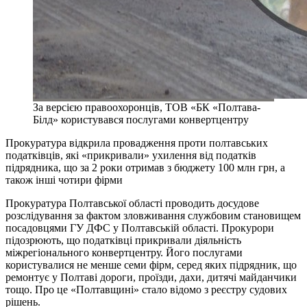
За версією правоохоронців, ТОВ «БК «Полтава-
Білд» користувався послугами конвертцентру
Прокуратура відкрила провадження проти полтавських
податківців, які «прикривали» ухилення від податків
підрядника, що за 2 роки отримав з бюджету 100 млн грн, а
також інші чотири фірми
Прокуратура Полтавської області проводить досудове
розслідування за фактом зловживання службовим становищем
посадовцями ГУ ДФС у Полтавській області. Прокурори
підозрюють, що податківці прикривали діяльність
міжрегіонального конвертцентру. Його послугами
користувалися не менше семи фірм, серед яких підрядник, що
ремонтує у Полтаві дороги, проїзди, дахи, дитячі майданчики
тощо. Про це «Полтавщині» стало відомо з реєстру судових
рішень.