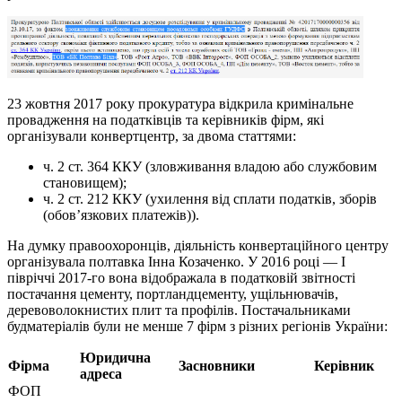
23 жовтня 2017 року прокуратура відкрила кримінальне
провадження на податківців та керівників фірм, які
організували конвертцентр, за двома статтями:
ч. 2 ст. 364 ККУ (зловживання владою або службовим
становищем);
ч. 2 ст. 212 ККУ (ухилення від сплати податків, зборів
(обов’язкових платежів)).
На думку правоохоронців, діяльність конвертаційного центру
організувала полтавка Інна Козаченко. У 2016 році — І
півріччі 2017-го вона відображала в податковій звітності
постачання цементу, портландцементу, ущільнювачів,
деревоволокнистих плит та профілів. Постачальниками
будматеріалів були не менше 7 фірм з різних регіонів України:
Юридична
Фірма
Засновники
Керівник
адреса
ФОП