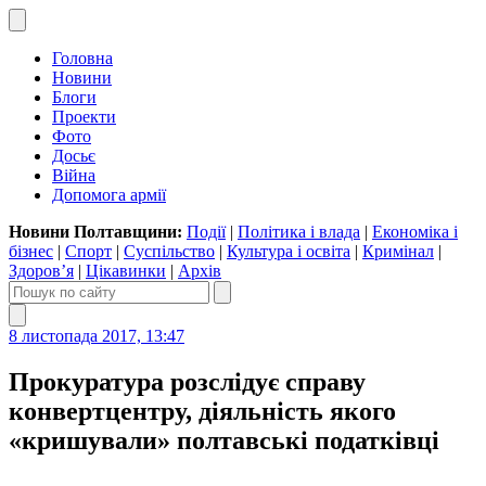
Головна
Новини
Блоги
Проекти
Фото
Досьє
Війна
Допомога армії
Новини Полтавщини:
Події
|
Політика і влада
|
Економіка і
бізнес
|
Спорт
|
Суспільство
|
Культура і освіта
|
Кримінал
|
Здоров’я
|
Цікавинки
|
Архів
8 листопада 2017, 13:47
Прокуратура розслідує справу
конвертцентру, діяльність якого
«кришували» полтавські податківці