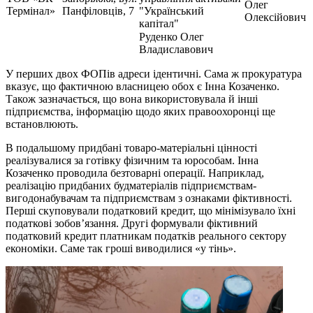
Олег
Термінал»
Панфіловців, 7
"Український
Олексійович
капітал"
Руденко Олег
Владиславович
У перших двох ФОПів адреси ідентичні. Сама ж прокуратура
вказує, що фактичною власницею обох є Інна Козаченко.
Також зазначається, що вона використовувала й інші
підприємства, інформацію щодо яких правоохоронці ще
встановлюють.
В подальшому придбані товаро-матеріальні цінності
реалізувалися за готівку фізичним та юрособам. Інна
Козаченко проводила безтоварні операції. Наприклад,
реалізацію придбаних будматеріалів підприємствам-
вигодонабувачам та підприємствам з ознаками фіктивності.
Перші скуповували податковий кредит, що мінімізувало їхні
податкові зобов’язання. Другі формували фіктивний
податковий кредит платникам податків реального сектору
економіки. Саме так гроші виводилися «у тінь».