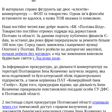
46
В матеріалах справи фігурують ще двоє «клієнтів»
конвертцентру — ФОП та товариство. Однак ім’я фізособи
встановити не вдалося, а назва ТОВ вказана із помилкою.
Наші постійні читачі вже добре знають «БК «Полтава-Білд».
Товариство постійно отримує підряди від держустанов
Полтави та області. За даними порталу публічних фінансів Є-
data, за останні два роки фірмі перерахували за ремонти більше
100 млн грн. Серед таких замовлень і капремонт вулиці
Опитної у Полтаві. Його розбили на допорогові закупівлі,
почали робити без договору
, а під час виконання вивозили
будівельне сміття
у Дослідне поле
.
За інформацією прокуратури, до діяльності конвертцентру на
території Полтавщини Інна Козаченко залучила людину, яка
вела податковий та бухгалтерський облік підконтрольних
підприємств, а також керівника ПАТ «Комерційний банк
«Глобус». Крім того, прокурорам відомо, що діяльність Інни
Козаченко прикривали невстановлені посадові особи ГУ ДФС
в Полтавській області.
2 листопада слідчі прокуратури Полтавської області
отримали
через суд
тимчасовий доступ з правом вилучення до
документів банківської юридичної справи Інни Козаченко та