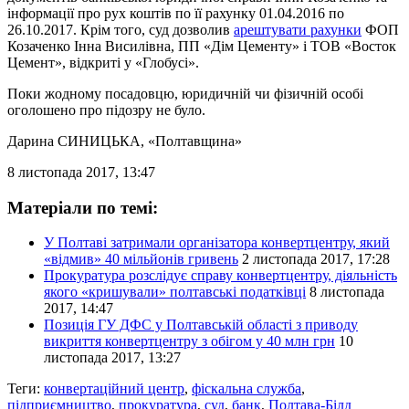
інформації про рух коштів по її рахунку 01.04.2016 по
26.10.2017. Крім того, суд дозволив
арештувати рахунки
ФОП
Козаченко Інна Висилівна, ПП «Дім Цементу» і ТОВ «Восток
Цемент», відкриті у «Глобусі».
Поки жодному посадовцю, юридичній чи фізичній особі
оголошено про підозру не було.
Дарина СИНИЦЬКА
, «Полтавщина»
8 листопада 2017, 13:47
Матеріали по темі:
У Полтаві затримали організатора конвертцентру, який
«відмив» 40 мільйонів гривень
2 листопада 2017, 17:28
Прокуратура розслідує справу конвертцентру, діяльність
якого «кришували» полтавські податківці
8 листопада
2017, 14:47
Позиція ГУ ДФС у Полтавській області з приводу
викриття конвертцентру з обігом у 40 млн грн
10
листопада 2017, 13:27
Теги:
конвертаційний центр
,
фіскальна служба
,
підприємництво
,
прокуратура
,
суд
,
банк
,
Полтава-Білд