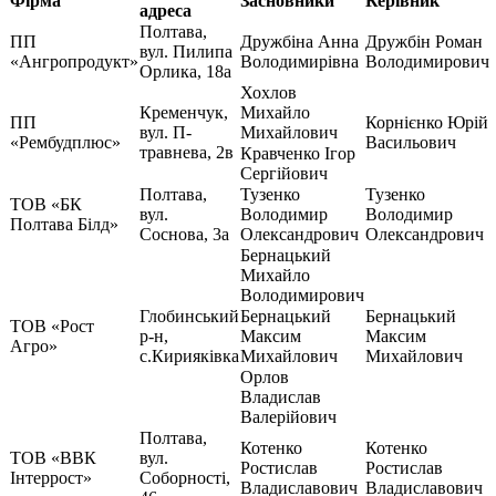
Фірма
Засновники
Керівник
адреса
Полтава,
ПП
Дружбіна Анна
Дружбін Роман
вул. Пилипа
«Ангропродукт»
Володимирівна
Володимирович
Орлика, 18а
Хохлов
Кременчук,
Михайло
ПП
Корнієнко Юрій
вул. П-
Михайлович
«Рембудплюс»
Васильович
травнева, 2в
Кравченко Ігор
Сергійович
Полтава,
Тузенко
Тузенко
ТОВ «БК
вул.
Володимир
Володимир
Полтава Білд»
Соснова, 3а
Олександрович
Олександрович
Бернацький
Михайло
Володимирович
Глобинський
Бернацький
Бернацький
ТОВ «Рост
р-н,
Максим
Максим
Агро»
с.Кирияківка
Михайлович
Михайлович
Орлов
Владислав
Валерійович
Полтава,
Котенко
Котенко
ТОВ «ВВК
вул.
Ростислав
Ростислав
Інтеррост»
Соборності,
Владиславович
Владиславович