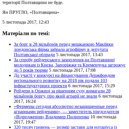
території Полтавщини не буде.
Ян ПРУГЛО
, «Полтавщина»
5 листопада 2017, 12:43
Матеріали по темі:
За борг в 28 мільйонів перед мешканкою Макіївки
лондонська фірма забрала агрофірму в депутата
Полтавської облради
5 листопада 2017, 13:43
За спробу рейдерського захоплення на Полтавщині
молодикам із Києва, Запоріжжя та Кременчука загрожує
до 5 років тюрми
5 листопада 2017, 17:08
До участі у конкурсі на фінансування Держфондом
регіонального розвитку на 2018 рік подали 103
інфраструктурних проекти
6 листопада 2017, 15:29
Рейдери в Оржиці за рішенням суду вимагали 28
мільйонів боргу, про який аграрії не знали
6 листопада
2017, 16:24
«Фермеры сегодня абсолютно незащищенные перед
аграрными рейдерами», — заместитель председателя
«Відродження» Владимир Пилипенко
10 листопада
2017, 19:47
320 тисяч гривень — розмір застави для нотаріуса із