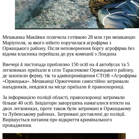
Мешканка Макіївки позичила готівкою 28 млн грн мешканцю
Маріуполя, за якого нібито поручилася агрофірма з
Оржицького району. Після неповернення боргу агрофірма без
відома власника перейшла до рук компанії з Лондона
Ввечері 4 листопада приблизно 150 осіб на 4 автобусах та 5
легковиках приїхали в село Тарасенкове Оржицького району,
де захопили ферму, тік та адмінприміщення СТОВ «Агрофірма
«Оржицька». Мешканці Оржиччини самостійно затримали
нападників, невдовзі на місце приїхали й правоохоронці.
За інформацією поліції області, правоохоронці затримали
більше 40 осіб. Ініціатори заворушень намагалися втекти на
двох легковиках, проте також були затримані в Оржицькому
та Лубенському районах. Затримані доставлені до поліції.
Вирішується питання про відкриття кримінального
провадження.