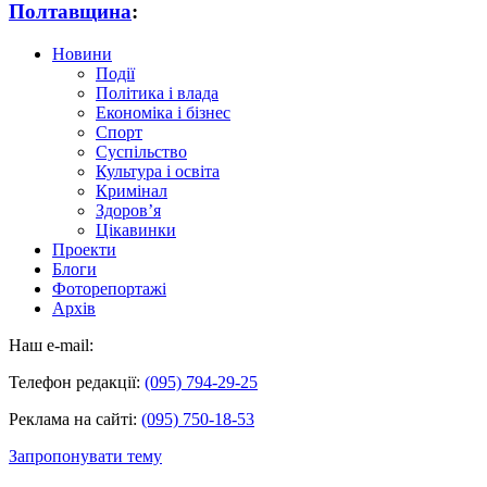
Полтавщина
:
Новини
Події
Політика і влада
Економіка і бізнес
Спорт
Суспільство
Культура і освіта
Кримінал
Здоров’я
Цікавинки
Проекти
Блоги
Фоторепортажі
Архів
Наш e-mail:
Телефон редакції:
(095) 794-29-25
Реклама на сайті:
(095) 750-18-53
Запропонувати тему