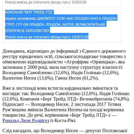
Донедавна, відповідно до інформації з Єдиного державного
реєстру юридичних осіб, сільськогосподарське товариство з
обмеженою відповідальністю «Агрофірма «Оржицька», яка
заснована у 2000 році, мала наступну структуру власності:
Володимир Самойленко (12,6%), Надія Голінько (12,6%),
Валентин Несен (13,6%), Ганна Несен (61,2%).
Вже в листопаді вона встигла кардинально змінитися та
виглядає так: Володимир Самойленко (12,6%), Надія Голінько
(12,6%), Компанія «Берг Трейд ЛТД» Великобританія (74,8%).
Підписант — Володимир Несен. 2 листопада 2017 Тетяна
Рум’янцева змінила Валентина Несена на посаді керівника
товариства. До речі, керівником «Берг Трейд ЛТД» є —
Рональд Леон Родрігез
із Коста-Рікі.
Слід нагадати, що Володимир Несен — депутат Полтавської