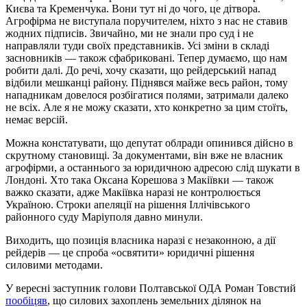
Києва та Кременчука. Вони тут ні до чого, це дітвора.
Агрофірма не виступала поручителем, ніхто з нас не ставив
жодних підписів. Звичайно, ми не знали про суд і не
направляли туди своїх представників. Усі зміни в складі
засновників — також сфабриковані. Тепер думаємо, що нам
робити далі. До речі, хочу сказати, що рейдерський напад
відбили мешканці району. Піднявся майже весь район, тому
нападникам довелося розбігатися полями, затримали далеко
не всіх. Але я не можу сказати, хто конкретно за цим стоїть,
немає версій.
Можна констатувати, що депутат облради опинився дійсно в
скрутному становищі. За документами, він вже не власник
агрофірми, а останнього за юридичною адресою слід шукати в
Лондоні. Хто така Оксана Корешова з Макіївки — також
важко сказати, адже Макіївка наразі не контролюється
Україною. Строки апеляції на рішення Іллічівського
районного суду Маріуполя давно минули.
Виходить, що позиція власника наразі є незаконною, а дії
рейдерів — це спроба «освятити» юридичні рішення
силовими методами.
У вересні заступник голови Полтавської ОДА Роман Товстий
пообіцяв
, що силових захоплень земельних ділянок на