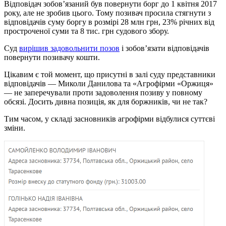
Відповідач зобов’язаний був повернути борг до 1 квітня 2017
року, але не зробив цього. Тому позивач просила стягнути з
відповідачів суму боргу в розмірі 28 млн грн, 23% річних від
простроченої суми та 8 тис. грн судового збору.
Суд
вирішив задовольнити позов
і зобов’язати відповідачів
повернути позивачу кошти.
Цікавим є той момент, що присутні в залі суду представники
відповідачів — Миколи Данилова та «Агрофірми «Оржиця»
— не заперечували проти задоволення позиву у повному
обсязі. Досить дивна позиція, як для боржників, чи не так?
Тим часом, у складі засновників агрофірми відбулися суттєві
зміни.