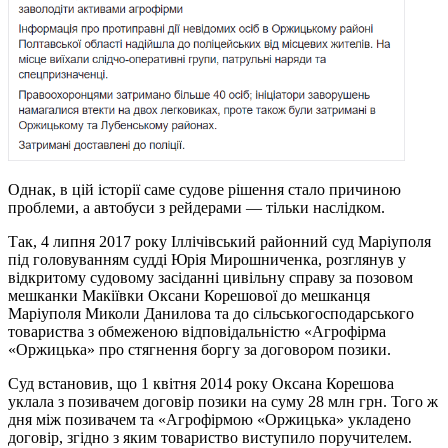
Однак, в цій історії саме судове рішення стало причиною
проблеми, а автобуси з рейдерами — тільки наслідком.
Так, 4 липня 2017 року Іллічівський районний суд Маріуполя
під головуванням судді Юрія Мирошниченка, розглянув у
відкритому судовому засіданні цивільну справу за позовом
мешканки Макіївки Оксани Корешової до мешканця
Маріуполя Миколи Данилова та до сільськогосподарського
товариства з обмеженою відповідальністю «Агрофірма
«Оржицька» про стягнення боргу за договором позики.
Суд встановив, що 1 квітня 2014 року Оксана Корешова
уклала з позивачем договір позики на суму 28 млн грн. Того ж
дня між позивачем та «Агрофірмою «Оржицька» укладено
договір, згідно з яким товариство виступило поручителем.