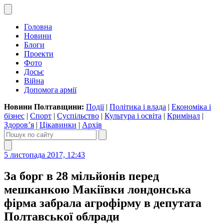
Головна
Новини
Блоги
Проекти
Фото
Досьє
Війна
Допомога армії
Новини Полтавщини:
Події
|
Політика і влада
|
Економіка і
бізнес
|
Спорт
|
Суспільство
|
Культура і освіта
|
Кримінал
|
Здоров’я
|
Цікавинки
|
Архів
5 листопада 2017, 12:43
За борг в 28 мільйонів перед
мешканкою Макіївки лондонська
фірма забрала агрофірму в депутата
Полтавської облради