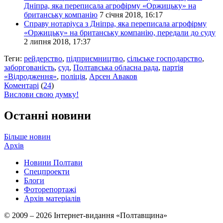
Дніпра, яка переписала агрофірму «Оржицьку» на
британську компанію
7 січня 2018, 16:17
Справу нотаріуса з Дніпра, яка переписала агрофірму
«Оржицьку» на британську компанію, передали до суду
2 липня 2018, 17:37
Теги:
рейдерство
,
підприємництво
,
сільське господарство
,
заборгованість
,
суд
,
Полтавська обласна рада
,
партія
«Відродження»
,
поліція
,
Арсен Аваков
Коментарі
(
24
)
Вислови свою думку!
Останні новини
Більше новин
Архів
Новини Полтави
Спецпроекти
Блоги
Фоторепортажі
Архів матеріалів
© 2009 – 2026 Інтернет-видання «Полтавщина»