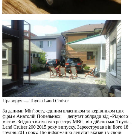
Праворуч — Toyota Land Cruiser
За даними Мін’юсту, єдиним власником та керівником цих
фірм є Анатолій Попельнюх — депутат облради від «Рідного
міста». Згідно з витягом з реєстру МВС, він дійсно має Toyota
Land Cruiser 200 2015 року випуску. Зареєстрував він його 18
грудня 2015 року. Цю інформацію депутат вказав і у своїй