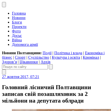
Головна
Новини
Блоги
Проекти
Фото
Досьє
Війна
Допомога армії
Новини Полтавщини:
Події
|
Політика і влада
|
Економіка і
бізнес
|
Спорт
|
Суспільство
|
Культура і освіта
|
Кримінал
|
Здоров’я
|
Цікавинки
|
Архів
27 жовтня 2017, 07:21
Головний лісничий Полтавщини
записав свій позашляховик за 2
мільйони на депутата облради