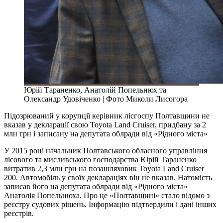
Юрій Тараненко, Анатолій Попельнюх та
Олександр Удовіченко | Фото Миколи Лисогора
Підозрюваний у корупції керівник лісгоспу Полтавщини не
вказав у декларації свою Toyota Land Cruiser, придбану за 2
млн грн і записану на депутата облради від «Рідного міста»
У 2015 році начальник Полтавського обласного управління
лісового та мисливського господарства Юрій Тараненко
витратив 2,3 млн грн на позашляховик Toyota Land Cruiser
200. Автомобіль у своїх деклараціях він не вказав. Натомість
записав його на депутата облради від «Рідного міста»
Анатолія Попельнюха. Про це «Полтавщині» стало відомо з
реєстру судових рішень. Інформацію підтвердили і дані інших
реєстрів.