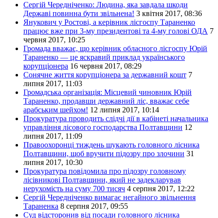
Сергій Чередніченко: Людина, яка завдала шкоди
Державі повинна бути звільнена!
3 квітня 2017, 08:36
Янукович у Ростові, а керівник лісгоспу Тараненко
працює вже при 3-му президентові та 4-му голові ОДА
7
червня 2017, 10:25
Громада вважає, що керівник обласного лісгоспу Юрій
Тараненко — це яскравий приклад українського
корупціонера
16 червня 2017, 08:29
Сонячне життя корупціонера за державний кошт
7
липня 2017, 11:03
Громадська організація: Місцевий чиновник Юрій
Тараненко, продавши державний ліс, вважає себе
арабським шейхом!
12 липня 2017, 10:14
Прокуратура проводить слідчі дії в кабінеті начальника
управління лісового господарства Полтавщини
12
липня 2017, 11:09
Правоохоронці тиждень шукають головного лісника
Полтавщини, щоб вручити підозру про злочини
31
липня 2017, 10:30
Прокуратура повідомила про підозру головному
лісівникові Полтавщини, який не задекларував
нерухомість на суму 700 тисяч
4 серпня 2017, 12:22
Сергій Чередніченко вимагає негайного звільнення
Тараненка
8 серпня 2017, 09:55
Суд відсторонив від посади головного лісника