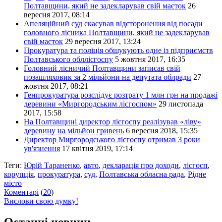
Полтавщини, який не задекларував свій маєток
26
вересня 2017, 08:14
Апеляційний суд скасував відсторонення від посади
головного лісника Полтавщини, який не задекларував
свій маєток
29 вересня 2017, 13:24
Прокуратура та поліція обшукують одне із підприємств
Полтавського обллісгоспу
5 жовтня 2017, 16:35
Головний лісничий Полтавщини записав свій
позашляховик за 2 мільйони на депутата облради
27
жовтня 2017, 08:21
Генпрокуратура розслідує розтрату 1 млн грн на продажі
деревини «Миргородським лісгоспом»
29 листопада
2017, 15:58
На Полтавщині директор лісгоспу реалізував «ліву»
деревину на мільйон гривень
6 вересня 2018, 15:35
Директор Миргородського лісгоспу отримав 3 роки
ув'язнення
17 квітня 2019, 17:14
Теги:
Юрій Тараненко
,
авто
,
декларація про доходи
,
лісгосп
,
корупція
,
прокуратура
,
суд
,
Полтавська обласна рада
,
Рідне
місто
Коментарі
(
20
)
Вислови свою думку!