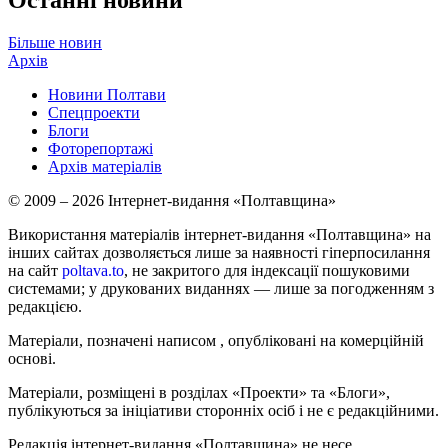
Останні новини
Більше новин
Архів
Новини Полтави
Спецпроекти
Блоги
Фоторепортажі
Архів матеріалів
© 2009 – 2026 Інтернет-видання «Полтавщина»
Використання матеріалів інтернет-видання «Полтавщина» на
інших сайтах дозволяється лише за наявності гіперпосилання
на сайт
poltava.to
, не закритого для індексації пошуковими
системами; у друкованих виданнях — лише за погодженням з
редакцією.
Матеріали, позначені написом
, опубліковані на комерційній
основі.
Матеріали, розміщені в розділах «Проекти» та «Блоги»,
публікуються за ініціативи сторонніх осіб і не є редакційними.
Редакція інтернет-видання «Полтавщина» не несе