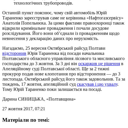
технологічних трубопроводів.
Останній пункт пояснює, чому свій автомобіль Юрій
Тараненко зареєстрував саме не керівника «Нафтогазсервісу»
Анатолія Попельнюха. За цими фактами правоохоронці також
відкрили кримінальне провадження і почали досудове
розслідування. Його вони об’єднали із провадженням щодо
невнесення у декларацію даних про нерухомість.
Нагадаємо, 25 вересня Октябрський райсуд Полтави
відсторонив
Юрія Тараненка від посади начальника
Полтавського обласного управління лісового та мисливського
господарства до 3 жовтня. За 3 дні він
оскаржив це рішення
в
Апеляційному суді Полтавської області. Ще за 2 тижні
прокурор подав нове клопотання про відсторонення — до 3
листопада. Октябрський райсуд його також задовольнив. Та за
тиждень, 17 жовтня, апеляційний суд
скасував і цю ухвалу
.
Тому Юрій Тараненко поки залишається на посаді.
Дарина СИНИЦЬКА
, «Полтавщина»
27 жовтня 2017, 07:21
Матеріали по темі: