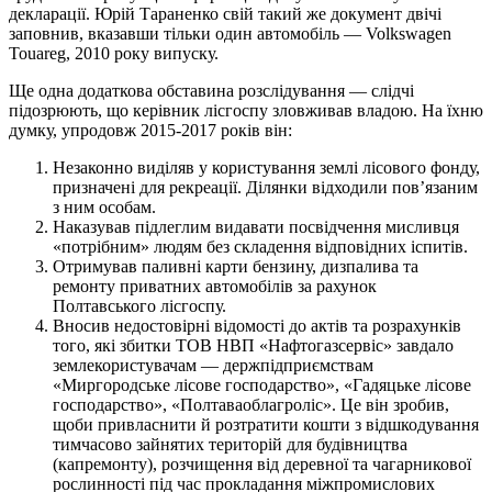
декларації. Юрій Тараненко свій такий же документ двічі
заповнив, вказавши тільки один автомобіль — Volkswagen
Touareg, 2010 року випуску.
Ще одна додаткова обставина розслідування — слідчі
підозрюють, що керівник лісгоспу зловживав владою. На їхню
думку, упродовж 2015-2017 років він:
Незаконно виділяв у користування землі лісового фонду,
призначені для рекреації. Ділянки відходили пов’язаним
з ним особам.
Наказував підлеглим видавати посвідчення мисливця
«потрібним» людям без складення відповідних іспитів.
Отримував паливні карти бензину, дизпалива та
ремонту приватних автомобілів за рахунок
Полтавського лісгоспу.
Вносив недостовірні відомості до актів та розрахунків
того, які збитки ТОВ НВП «Нафтогазсервіс» завдало
землекористувачам — держпідприємствам
«Миргородське лісове господарство», «Гадяцьке лісове
господарство», «Полтаваоблагроліс». Це він зробив,
щоби привласнити й розтратити кошти з відшкодування
тимчасово зайнятих територій для будівництва
(капремонту), розчищення від деревної та чагарникової
рослинності під час прокладання міжпромислових