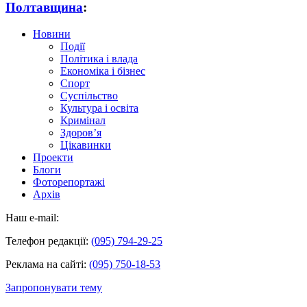
Полтавщина
:
Новини
Події
Політика і влада
Економіка і бізнес
Спорт
Суспільство
Культура і освіта
Кримінал
Здоров’я
Цікавинки
Проекти
Блоги
Фоторепортажі
Архів
Наш e-mail:
Телефон редакції:
(095) 794-29-25
Реклама на сайті:
(095) 750-18-53
Запропонувати тему