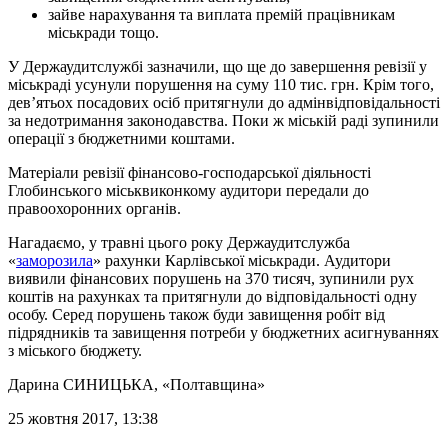
зайве нарахування та виплата премій працівникам
міськради тощо.
У Держаудитслужбі зазначили, що ще до завершення ревізії у
міськраді усунули порушення на суму 110 тис. грн. Крім того,
дев’ятьох посадових осіб притягнули до адмінвідповідальності
за недотримання законодавства. Поки ж міській раді зупинили
операції з бюджетними коштами.
Матеріали ревізії фінансово-господарської діяльності
Глобинського міськвиконкому аудитори передали до
правоохоронних органів.
Нагадаємо, у травні цього року Держаудитслужба
«
заморозила
» рахунки Карлівської міськради. Аудитори
виявили фінансових порушень на 370 тисяч, зупинили рух
коштів на рахунках та притягнули до відповідальності одну
особу. Серед порушень також буди завищення робіт від
підрядників та завищення потреби у бюджетних асигнуваннях
з міського бюджету.
Дарина СИНИЦЬКА
, «Полтавщина»
25 жовтня 2017, 13:38