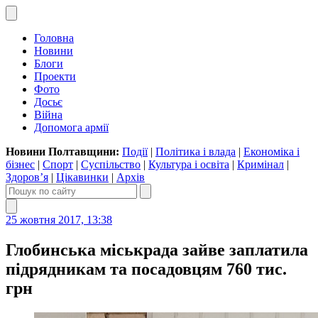
Головна
Новини
Блоги
Проекти
Фото
Досьє
Війна
Допомога армії
Новини Полтавщини:
Події
|
Політика і влада
|
Економіка і
бізнес
|
Спорт
|
Суспільство
|
Культура і освіта
|
Кримінал
|
Здоров’я
|
Цікавинки
|
Архів
25 жовтня 2017, 13:38
Глобинська міськрада зайве заплатила
підрядникам та посадовцям 760 тис.
грн