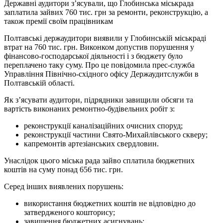
Державні аудитори з’ясували, що Глобинська міськрада
заплатила зайвих 760 тис. грн за ремонти, реконструкцію, а
також премії своїм працівникам
Полтавські держаудитори виявили у Глобинській міськраді
втрат на 760 тис. грн. Виконком допустив порушення у
фінансово-господарської діяльності і з бюджету було
переплачено таку суму. Про це повідомила прес-служба
Управління Північно-східного офісу Держаудитслужби в
Полтавській області.
Як з’ясувати аудитори, підрядники завищили обсяги та
вартість виконаних ремонтно-будівельних робіт з:
реконструкції каналізаційних очисних споруд;
реконструкції частини Свято-Михайлівського скверу;
капремонтів артезіанських свердловин.
Унаслідок цього міська рада зайво сплатила бюджетних
коштів на суму понад 656 тис. грн.
Серед інших виявлених порушень:
використання бюджетних коштів не відповідно до
затвердженого кошторису;
завищення бюджетних асигнувань;