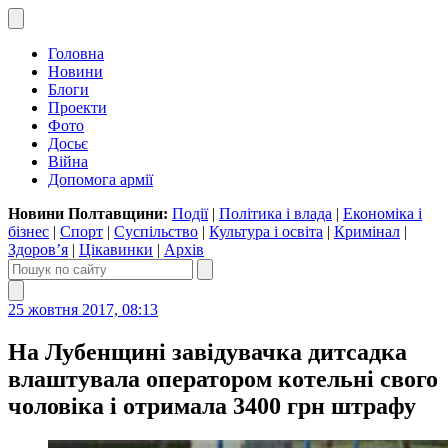
Головна
Новини
Блоги
Проекти
Фото
Досьє
Війна
Допомога армії
Новини Полтавщини:
Події
|
Політика і влада
|
Економіка і
бізнес
|
Спорт
|
Суспільство
|
Культура і освіта
|
Кримінал
|
Здоров’я
|
Цікавинки
|
Архів
25 жовтня 2017, 08:13
На Лубенщині завідувачка дитсадка
влаштувала оператором котельні свого
чоловіка і отримала 3400 грн штрафу