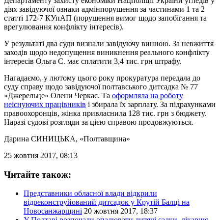
Департаменту захисту економіки Нацполіції України угледів у
діях завідуючої ознаки адмінпорушення за частинами 1 та 2
статті 172-7 КУпАП (порушення вимог щодо запобігання та
врегулювання конфлікту інтересів).
У результаті два суди визнали завідуючу винною. За невжиття
заходів щодо недопущення виникнення реального конфлікту
інтересів Ольга С. має сплатити 3,4 тис. грн штрафу.
Нагадаємо, у лютому цього року прокуратура передала до
суду справу щодо завідуючої полтавського дитсадка № 77
«Джерельце» Олени Черкас. Та
оформляла на роботу
неіснуючих працівників
і збирала їх зарплату. За підрахунками
правоохоронців, жінка привласнила 128 тис. грн з бюджету.
Наразі судові розгляди за цією справою продовжуються.
Дарина СИНИЦЬКА
, «Полтавщина»
25 жовтня 2017, 08:13
Читайте також:
Представники обласної влади відкрили
відреконструйований дитсадок у Крутій Балці на
Новосанжарщині
20 жовтня 2017, 18:37
У Полтаві розпочали опалювати дитячі садки, лікарню