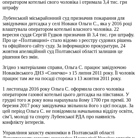
оператором котельні свого чоловіка і отримала 3,4 тис. грн
штрафу
Лубенський міськрайонний суд призначив покарання для
завідувачки дитсадка у селі Новаки Ольги С., яка у 2016 році
влаштувала оператором котельні власного чоловіка. 22
вересня суддя Сергій Гудков призначив їй 3,4 тис. грн штрафу.
Про це «Полтавщині» стало відомо з реєстру судових рішень
та офіційного сайту суду. За інформацією прокуратури, 24
жовтня апеляційний суд Полтавської області залишив це
рішення без змін.
Згідно з матеріалами справи, Ольга С. працює завідуючою
Новаківського ДНЗ «Сонечко» з 15 липня 2011 року. Її чоловік
працює там же на посаді сторожа з 13 жовтня 2011 року.
1 листопада 2016 року Ольга С. оформила свого чоловіка
оператором газової котельні цього дитсадка на півставки. У
грудні того ж року вона нарахувала йому 1700 грн премії. 30
березня 2017 року завідувачка звільнила його з цієї посади. За
цей період Ольга С. не повідомила начальника відділу освіти,
сім’ї, молоді та спорту Лубенської РДА про наявність
конфлікту інтересів.
Управління захисту економіки в Полтавській області