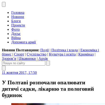
Головна
Новини
Блоги
Проекти
Фото
Досьє
Війна
Допомога армії
Новини Полтавщини:
Події
|
Політика і влада
|
Економіка і
бізнес
|
Спорт
|
Суспільство
|
Культура і освіта
|
Кримінал
|
Здоров’я
|
Цікавинки
|
Архів
11 жовтня 2017, 17:50
У Полтаві розпочали опалювати
дитячі садки, лікарню та пологовий
будинок