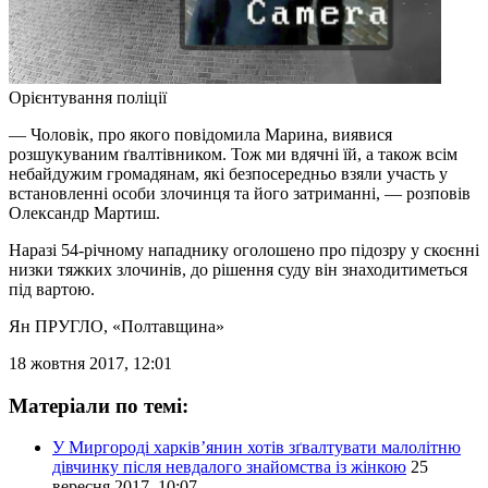
Орієнтування поліції
— Чоловік, про якого повідомила Марина, виявися
розшукуваним ґвалтівником. Тож ми вдячні їй, а також всім
небайдужим громадянам, які безпосередньо взяли участь у
встановленні особи злочинця та його затриманні, — розповів
Олександр Мартиш.
Наразі 54-річному нападнику оголошено про підозру у скоєнні
низки тяжких злочинів, до рішення суду він знаходитиметься
під вартою.
Ян ПРУГЛО
, «Полтавщина»
18 жовтня 2017, 12:01
Матеріали по темі:
У Миргороді харків’янин хотів зґвалтувати малолітню
дівчинку після невдалого знайомства із жінкою
25
вересня 2017, 10:07