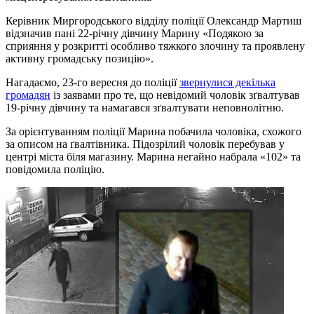
Керівник Миргородського відділу поліції Олександр Мартиш
відзначив пані 22-річну дівчину Марину «Подякою за
сприяння у розкритті особливо тяжкого злочину та проявлену
активну громадську позицію».
Нагадаємо, 23-го вересня до поліції
звернулися декілька
громадян
із заявами про те, що невідомий чоловік зґвалтував
19-річну дівчину та намагався зґвалтувати неповнолітню.
За орієнтуванням поліції Марина побачила чоловіка, схожого
за описом на ґвалтівника. Підозрілий чоловік перебував у
центрі міста біля магазину. Марина негайно набрала «102» та
повідомила поліцію.