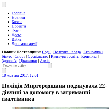
Головна
Новини
Блоги
Проекти
Фото
Досьє
Війна
Допомога армії
Новини Полтавщини:
Події
|
Політика і влада
|
Економіка і
бізнес
|
Спорт
|
Суспільство
|
Культура і освіта
|
Кримінал
|
Здоров’я
|
Цікавинки
|
Архів
18 жовтня 2017, 12:01
Поліція Миргородщини подякувала 22-
дівчині за допомогу в затриманні
ґвалтівника