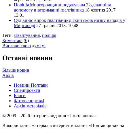
Поліція Миргородщини подякувала 22-дівчині за
допомогу в затриманні ґвалтівника
18 жовтня 2017,
13:01
Суд виніс вирок ґвалтівнику, який скоїв низку нападів у
Миргороді
27 травня 2018, 10:48
Теги:
зґвалтування
,
поліція
Коментарі
(
6
)
Вислови свою думку!
Останні новини
Більше новин
Архів
Новини Полтави
Спецпроекти
Блоги
Фоторепортажі
Архів матеріалів
© 2009 – 2026 Інтернет-видання «Полтавщина»
Використання матеріалів інтернет-видання «Полтавщина» на