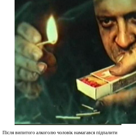
Після випитого алкоголю чоловік намагався підпалити