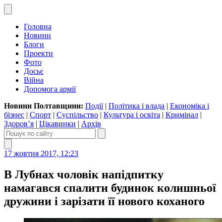
Головна
Новини
Блоги
Проекти
Фото
Досьє
Війна
Допомога армії
Новини Полтавщини:
Події
|
Політика і влада
|
Економіка і
бізнес
|
Спорт
|
Суспільство
|
Культура і освіта
|
Кримінал
|
Здоров’я
|
Цікавинки
|
Архів
17 жовтня 2017, 12:23
В Лубнах чоловік напідпитку
намагався спалити будинок колишньої
дружини і зарізати її нового коханого