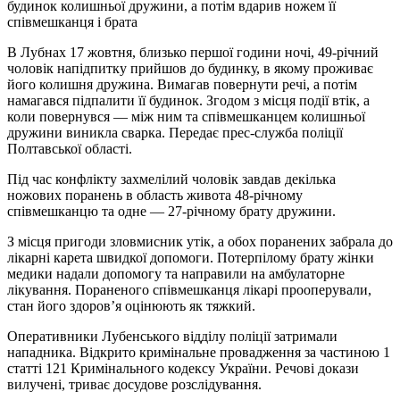
будинок колишньої дружини, а потім вдарив ножем її
співмешканця і брата
В Лубнах 17 жовтня, близько першої години ночі, 49-річний
чоловік напідпитку прийшов до будинку, в якому проживає
його колишня дружина. Вимагав повернути речі, а потім
намагався підпалити її будинок. Згодом з місця події втік, а
коли повернувся — між ним та співмешканцем колишньої
дружини виникла сварка. Передає прес-служба поліції
Полтавської області.
Під час конфлікту захмелілий чоловік завдав декілька
ножових поранень в область живота 48-річному
співмешканцю та одне — 27-річному брату дружини.
З місця пригоди зловмисник утік, а обох поранених забрала до
лікарні карета швидкої допомоги. Потерпілому брату жінки
медики надали допомогу та направили на амбулаторне
лікування. Пораненого співмешканця лікарі прооперували,
стан його здоров’я оцінюють як тяжкий.
Оперативники Лубенського відділу поліції затримали
нападника. Відкрито кримінальне провадження за частиною 1
статті 121 Кримінального кодексу України. Речові докази
вилучені, триває досудове розслідування.