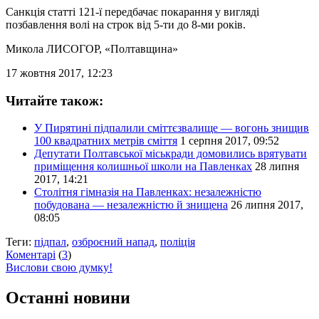
Санкція статті 121-ї передбачає покарання у вигляді
позбавлення волі на строк від 5-ти до 8-ми років.
Микола ЛИСОГОР
, «Полтавщина»
17 жовтня 2017, 12:23
Читайте також:
У Пирятині підпалили сміттєзвалище — вогонь знищив
100 квадратних метрів сміття
1 серпня 2017, 09:52
Депутати Полтавської міськради домовились врятувати
приміщення колишньої школи на Павленках
28 липня
2017, 14:21
Столітня гімназія на Павленках: незалежністю
побудована — незалежністю й знищена
26 липня 2017,
08:05
Теги:
підпал
,
озброєний напад
,
поліція
Коментарі
(
3
)
Вислови свою думку!
Останні новини