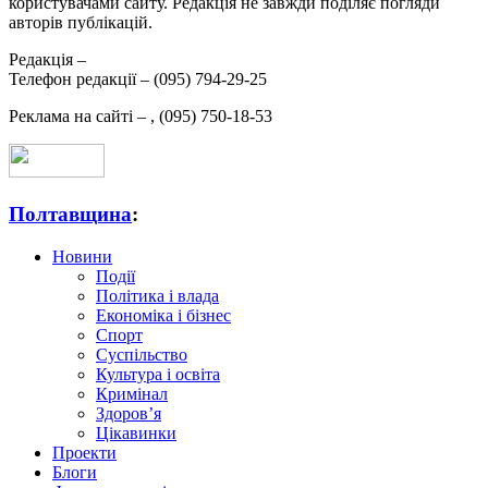
користувачами сайту. Редакція не завжди поділяє погляди
авторів публікацій.
Редакція –
Телефон редакції –
(095) 794-29-25
Реклама на сайті –
,
(095) 750-18-53
Полтавщина
:
Новини
Події
Політика і влада
Економіка і бізнес
Спорт
Суспільство
Культура і освіта
Кримінал
Здоров’я
Цікавинки
Проекти
Блоги