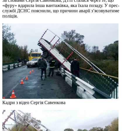
За словами Сергія Савенкова, ДТП сталася через те, що
«фуру» вдарила інша вантажівка, яка їхала позаду. У прес-
службі ДСНС пояснили, що причини аварії з’ясовуватиме
поліція.
Кадри з відео Сергія Савенкова