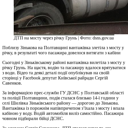
ДТП на мосту через річку Грунь | Фото: dsns.gov.ua
Поблизу Зінькова на Полтавщині вантажівка злетіла з мосту у
річку, в результаті чого пасажира довелося витягати з кабіни
Сьогодні у Зіньківському районі вантажівка вилетіла з мосту у
річку Грунь. На щастя, водію та пасажиру вдалося врятуватися
з води. Відео та деякі деталі події опублікував на своїй
сторінці у Facebook депутат Київської райради Сергій
Савенков.
За інформацією прес-служби ГУ ДСНС у Полтавській області
та поліції Полтавщини, подія сталася близько 14-ї години у
селі Шилівка Зіньківського району — дорогою до Зінькова.
Вантажівка із порожнім напівпричепом з’їхала з мосту і впала
кабіною у воду. Водій автомобіля виліз самостійно. Пасажира
човном підбирали бійці ДСНС.