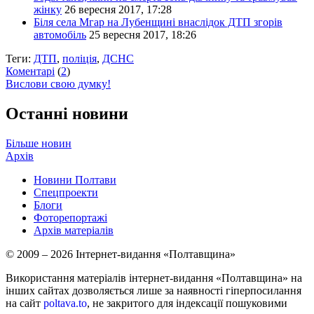
жінку
26 вересня 2017, 17:28
Біля села Мгар на Лубенщині внаслідок ДТП згорів
автомобіль
25 вересня 2017, 18:26
Теги:
ДТП
,
поліція
,
ДСНС
Коментарі
(
2
)
Вислови свою думку!
Останні новини
Більше новин
Архів
Новини Полтави
Спецпроекти
Блоги
Фоторепортажі
Архів матеріалів
© 2009 – 2026 Інтернет-видання «Полтавщина»
Використання матеріалів інтернет-видання «Полтавщина» на
інших сайтах дозволяється лише за наявності гіперпосилання
на сайт
poltava.to
, не закритого для індексації пошуковими