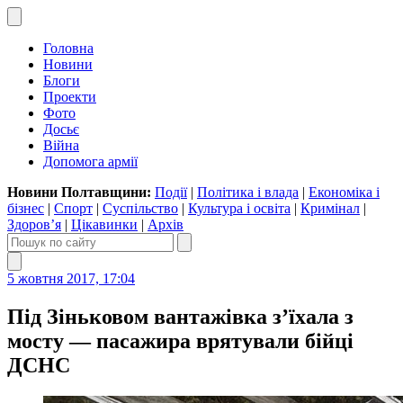
Головна
Новини
Блоги
Проекти
Фото
Досьє
Війна
Допомога армії
Новини Полтавщини:
Події
|
Політика і влада
|
Економіка і
бізнес
|
Спорт
|
Суспільство
|
Культура і освіта
|
Кримінал
|
Здоров’я
|
Цікавинки
|
Архів
5 жовтня 2017, 17:04
Під Зіньковом вантажівка з’їхала з
мосту — пасажира врятували бійці
ДСНС