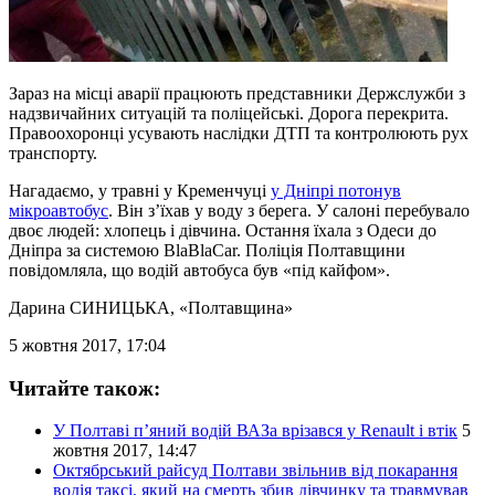
Зараз на місці аварії працюють представники Держслужби з
надзвичайних ситуацій та поліцейські. Дорога перекрита.
Правоохоронці усувають наслідки ДТП та контролюють рух
транспорту.
Нагадаємо, у травні у Кременчуці
у Дніпрі потонув
мікроавтобус
. Він з’їхав у воду з берега. У салоні перебувало
двоє людей: хлопець і дівчина. Остання їхала з Одеси до
Дніпра за системою BlaBlaCar. Поліція Полтавщини
повідомляла, що водій автобуса був «під кайфом».
Дарина СИНИЦЬКА
, «Полтавщина»
5 жовтня 2017, 17:04
Читайте також:
У Полтаві п’яний водій ВАЗа врізався у Renault і втік
5
жовтня 2017, 14:47
Октябрський райсуд Полтави звільнив від покарання
водія таксі, який на смерть збив дівчинку та травмував