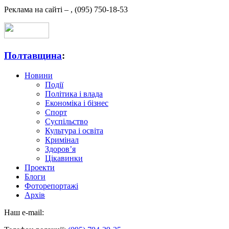
Реклама на сайті –
,
(095) 750-18-53
Полтавщина
:
Новини
Події
Політика і влада
Економіка і бізнес
Спорт
Суспільство
Культура і освіта
Кримінал
Здоров’я
Цікавинки
Проекти
Блоги
Фоторепортажі
Архів
Наш e-mail: