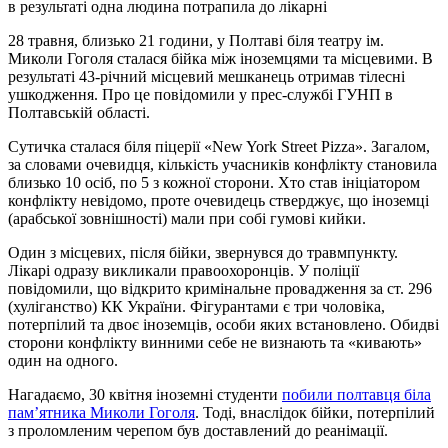
в результаті одна людина потрапила до лікарні
28 травня, близько 21 години, у Полтаві біля театру ім.
Миколи Гоголя сталася бійка між іноземцями та місцевими. В
результаті 43-річний місцевий мешканець отримав тілесні
ушкодження. Про це повідомили у прес-службі ГУНП в
Полтавській області.
Сутичка сталася біля піцерії «New York Street Pizza». Загалом,
за словами очевидця, кількість учасників конфлікту становила
близько 10 осіб, по 5 з кожної сторони. Хто став ініціатором
конфлікту невідомо, проте очевидець стверджує, що іноземці
(арабської зовнішності) мали при собі гумові кийки.
Один з місцевих, після бійки, звернувся до травмпункту.
Лікарі одразу викликали правоохоронців. У поліції
повідомили, що відкрито кримінальне провадження за ст. 296
(хуліганство) КК України. Фігурантами є три чоловіка,
потерпілий та двоє іноземців, особи яких встановлено. Обидві
сторони конфлікту винними себе не визнають та «кивають»
один на одного.
Нагадаємо, 30 квітня іноземні студенти
побили полтавця біла
пам’ятника Миколи Гоголя
. Тоді, внаслідок бійки, потерпілий
з проломленим черепом був доставлений до реанімації.