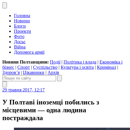
Головна
Новини
Блоги
Проекти
Фото
Досьє
Війна
Допомога армії
Новини Полтавщини:
Події
|
Політика і влада
|
Економіка і
бізнес
|
Спорт
|
Суспільство
|
Культура і освіта
|
Кримінал
|
Здоров’я
|
Цікавинки
|
Архів
29 травня 2017, 12:17
У Полтаві іноземці побились з
місцевими — одна людина
постраждала