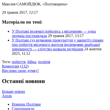
Максим САМОЙДЮК
, «Полтавщина»
29 травня 2017, 12:17
Матеріали по темі:
У Полтаві іноземці побились з місцевими — одна
людина постраждала
29 травня 2017, 13:17
У Полтаві суд відмовив прокуратурі у закритті справи
про побиття місцевого жителя іноземцями арабської
зовнішності — слідство назвали недбалим
24 жовтня
2025, 11:12
Теги:
побиття
,
бійка
,
поліція
Коментарі
(
132
)
Вислови свою думку!
Останні новини
Більше новин
Архів
Новини Полтави
Спецпроекти