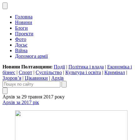
Головна
Новини
Блоги
Проекти
Фото
Досьє
Війна
Допомога армії
Новини Полтавщини:
Події
|
Політика і влада
|
Економіка і
бізнес
|
Спорт
|
Суспільство
|
Культура і освіта
|
Кримінал
|
Здоров’я
|
Цікавинки
|
Архів
Архів за 29 травня 2017 року
Архів за 2017 рік