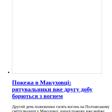
Пожежа в Макуховці:
рятувальники вже другу добу
борються з вогнем
Другий день пожежники гасять вогонь на Полтавському
сміттєзвалищі у Макуховці, наразі пожежу вже майже