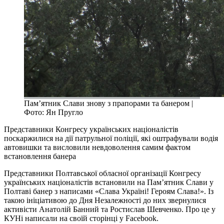
Пам’ятник Слави знову з прапорами та банером |
Фото: Ян Пругло
Представники Конгресу українських націоналістів
поскаржилися на дії патрульної поліції, які оштрафували водія
автовишки та висловили невдоволення самим фактом
встановлення банера
Представники Полтавської обласної організації Конгресу
українських націоналістів встановили на Пам’ятник Слави у
Полтаві банер з написами «Слава Україні! Героям Слава!». Із
такою ініціативою до Дня Незалежності до них звернулися
активісти Анатолій Банний та Ростислав Шевченко. Про це у
КУНі написали на своїй сторінці у Facebook.