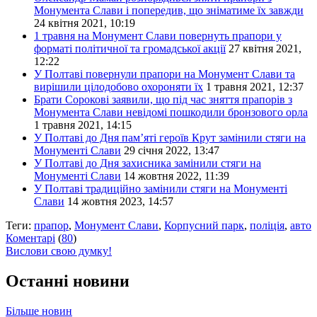
Монумента Слави і попередив, що зніматиме їх завжди
24 квітня 2021, 10:19
1 травня на Монумент Слави повернуть прапори у
форматі політичної та громадської акції
27 квітня 2021,
12:22
У Полтаві повернули прапори на Монумент Слави та
вирішили цілодобово охороняти їх
1 травня 2021, 12:37
Брати Сорокові заявили, що під час зняття прапорів з
Монумента Слави невідомі пошкодили бронзового орла
1 травня 2021, 14:15
У Полтаві до Дня пам’яті героїв Крут замінили стяги на
Монументі Слави
29 січня 2022, 13:47
У Полтаві до Дня захисника замінили стяги на
Монументі Слави
14 жовтня 2022, 11:39
У Полтаві традиційно замінили стяги на Монументі
Слави
14 жовтня 2023, 14:57
Теги:
прапор
,
Монумент Слави
,
Корпусний парк
,
поліція
,
авто
Коментарі
(
80
)
Вислови свою думку!
Останні новини
Більше новин