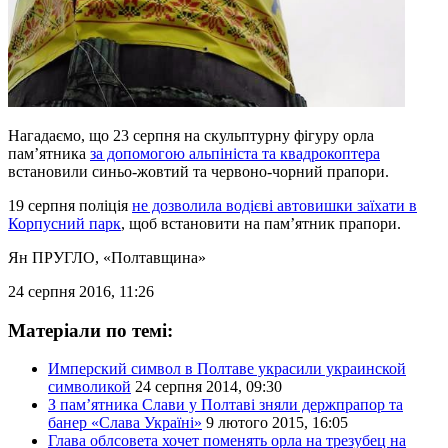
Нагадаємо, що 23 серпня на скульптурну фігуру орла
пам’ятника
за допомогою альпініста та квадрокоптера
встановили синьо-жовтий та червоно-чорний прапори.
19 серпня поліція
не дозволила водієві автовишки заїхати в
Корпусний парк
, щоб встановити на пам’ятник прапори.
Ян ПРУГЛО
, «Полтавщина»
24 серпня 2016, 11:26
Матеріали по темі:
Имперский символ в Полтаве украсили украинской
символикой
24 серпня 2014, 09:30
З пам’ятника Слави у Полтаві зняли держпрапор та
банер «Слава Україні»
9 лютого 2015, 16:05
Глава облсовета хочет поменять орла на трезубец на