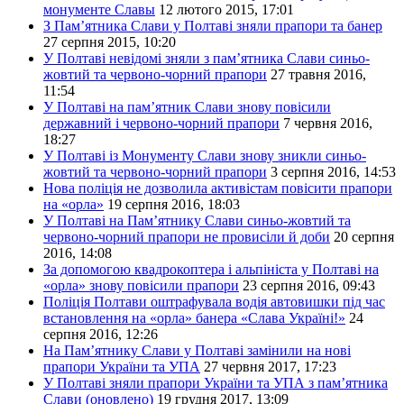
монументе Славы
12 лютого 2015, 17:01
З Пам’ятника Слави у Полтаві зняли прапори та банер
27 серпня 2015, 10:20
У Полтаві невідомі зняли з пам’ятника Слави синьо-
жовтий та червоно-чорний прапори
27 травня 2016,
11:54
У Полтаві на пам’ятник Слави знову повісили
державний і червоно-чорний прапори
7 червня 2016,
18:27
У Полтаві із Монументу Слави знову зникли синьо-
жовтий та червоно-чорний прапори
3 серпня 2016, 14:53
Нова поліція не дозволила активістам повісити прапори
на «орла»
19 серпня 2016, 18:03
У Полтаві на Пам’ятнику Слави синьо-жовтий та
червоно-чорний прапори не провисіли й доби
20 серпня
2016, 14:08
За допомогою квадрокоптера і альпініста у Полтаві на
«орла» знову повісили прапори
23 серпня 2016, 09:43
Поліція Полтави оштрафувала водія автовишки під час
встановлення на «орла» банера «Слава Україні!»
24
серпня 2016, 12:26
На Пам’ятнику Слави у Полтаві замінили на нові
прапори України та УПА
27 червня 2017, 17:23
У Полтаві зняли прапори України та УПА з пам’ятника
Слави (оновлено)
19 грудня 2017, 13:09