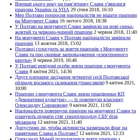
Вперше цього року на пам‘ятнику Слави з’явилися
прапори України та УПА
29 січня 2018, 16:10
Мер Полтави попросив націоналістів не вішати прапори
на Монумент Слави
16 лютого 2018, 18:38
У Полтаві на монументі Слави замінили на нові синьо-
жовтий та червоно-чорний прапори
2 червня 2018, 11:40
На монументі Слави у Полтаві націоналісти замінили
прапори
13 жовтня 2018, 15:02
Полтавці голосують за зняття прапорів з Монументу
Слави та про скоріше запровадження «електронного
квитка»
8 червня 2019, 16:46
У Полтаві невідомі особи зняли прапори з монумента
Слави
8 квітня 2021, 14:36
Друге пленарне засідання четвертої сесії Полтавської
облради восьмого скликання (трансляція)
9 квітня 2021,
10:00
Прапори з монумента Слави зняли працівники КП
«Декоративні культури» — їх повернули власнику
Олександру Сороковому
9 квітня 2021, 11:02
Націоналісти повернули прапори на монумент Слави та
планують підняти стяг спецпідрозділу СБУ біля
міськради
12 квітня 2021, 11:40
Допустимо ли, чтобы активисты размещали флаг на
памятнике Славы в Полтаве?
12 квітня 2021, 12:33
Олександр Мамай розпорядився зняти прапори з