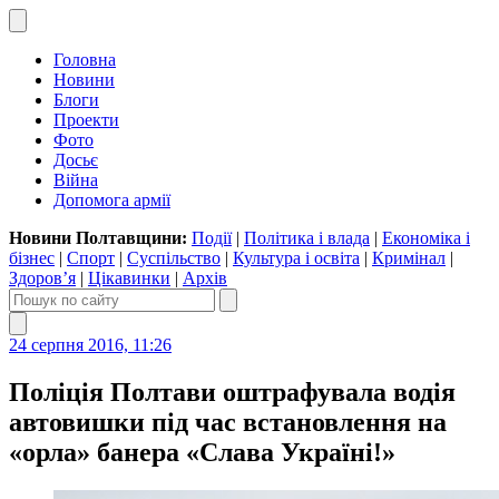
Головна
Новини
Блоги
Проекти
Фото
Досьє
Війна
Допомога армії
Новини Полтавщини:
Події
|
Політика і влада
|
Економіка і
бізнес
|
Спорт
|
Суспільство
|
Культура і освіта
|
Кримінал
|
Здоров’я
|
Цікавинки
|
Архів
24 серпня 2016, 11:26
Поліція Полтави оштрафувала водія
автовишки під час встановлення на
«орла» банера «Слава Україні!»