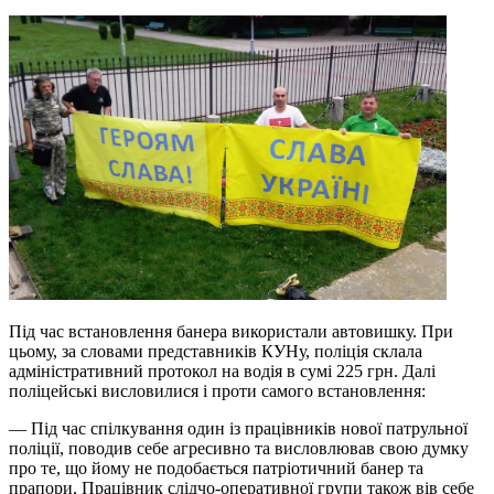
Під час встановлення банера використали автовишку. При
цьому, за словами представників КУНу, поліція склала
адміністративний протокол на водія в сумі 225 грн. Далі
поліцейські висловилися і проти самого встановлення:
— Під час спілкування один із працівників нової патрульної
поліції, поводив себе агресивно та висловлював свою думку
про те, що йому не подобається патріотичний банер та
прапори. Працівник слідчо-оперативної групи також вів себе