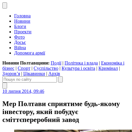
Головна
Новини
Блоги
Проекти
Фото
Досьє
Війна
Допомога армії
Новини Полтавщини:
Події
|
Політика і влада
|
Економіка і
бізнес
|
Спорт
|
Суспільство
|
Культура і освіта
|
Кримінал
|
Здоров’я
|
Цікавинки
|
Архів
10 липня 2014, 09:46
Мер Полтави сприятиме будь-якому
інвестору, який побудує
сміттєпереробний завод