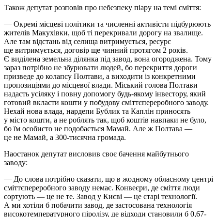
Також депутат розповів про небезпеку піару на темі сміття:
— Окремі місцеві політики та численні активісти підбурюють
жителів Макухівки, щоб ті перекривали дорогу на звалище.
Але там відстань від селища витримується, ресурс
ще витримується, договір ще чинний протягом 2 років.
Є виділена земельна ділянка під завод, вона огороджена. Тому
зараз потрібно не збурювати людей, бо перекриття дороги
призведе до колапсу Полтави, а виходити із конкретними
пропозиціями до місцевої влади. Міський голова Полтави
надасть усіляку і повну допомогу будь-якому інвестору, який
готовий вкласти кошти у побудову сміттєпереробного заводу.
Нехай нова влада, нардепи Бублик та Каплін приносять
у місто кошти, а не роблять так, щоб коштів навпаки не було,
бо їм особисто не подобається Мамай. Але ж Полтава —
це не Мамай, а 300-тисячна громада.
Наостанок депутат висловив своє бачення майбутнього
заводу:
— До слова потрібно сказати, що в жодному обласному центрі
сміттєпереробного заводу немає. Конвеєри, де сміття люди
сортують — це не те. Завод у Києві — це старі технології.
А ми хотіли б побачити завод, де застосована технологія
високотемпературного піролізу, де відходи становили б 0,67-