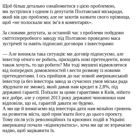
Щоб більш детально ознайомитися з цією проблемою,
ми зустрілися з одним із депутатів Полтавської міськради,
який вів цю проблему, але не захотів назвати свого прізвища,
щоб «не полоскали моє ім’я в коментарях».
За словами депутата, за останній час з проблеми побудови
сміттєпереробного заводу під Полтавою проведено маса
зустрічей та навіть підписані договори з інвесторами:
— Але виникла така ситуація: ми договір підписуємо, але
інвестор нічого не робить, приходять нові претенденти, вони
також хочуть, то що робити? Ми тоді змушені відмовлятися
від попередніх домовленостей і вести розмову із новими
претендентами. І ось прийшов до нас новий американський
інвестор (а без інвестора завод за сучасних умов міська рада
збудувати не зможе), який давав нам кредит в 2,8%, під
державні гарантії. Поїхали за цими гарантіями в Київ, нібито
все добре, але у серпні 2013 року державні чиновники нам
відповіли, що ні, гарантій давати не будемо.
А ми ще й вимагаємо від інвестора дати нам мільйон гривень
на розвиток міста, щоб прив’язати його до цього проекту.
Тому після усіх революційних та кризових подій в Україні
американці почали «віднекуватись», хоча ми ще не втрачаємо
надію, щоб зацікавити їх.