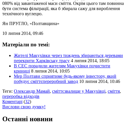
080% від завантаженої маси сміття. Окрім цього там повинна
бути система фільтрації, яка б збирала сажу для вироблення
технічного вуглецю.
Ян ПРУГЛО
, «Полтавщина»
10 липня 2014, 09:46
Матеріали по темі:
Жителі Макухівки через тиждень збираються деревами
перекрити Харківську трасу
4 липня 2014, 18:05
В СЕС порадили жителям Макухівки почистити
криниці
8 липня 2014, 10:05
Мер Полтави сприятиме будь-якому інвестору, який
побудує сміттєпереробний завод
10 липня 2014, 10:46
Теги:
Олександр Мамай
,
сміттєзвалище у Макухівці
,
сміття
,
переробка відходів
Коментарі
(
32
)
Вислови свою думку!
Останні новини