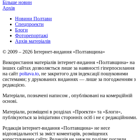
Більше новин
Архів
Новини Полтави
Спецпроекти
Блоги
Фоторепортажі
Архів матеріалів
© 2009 – 2026 Інтернет-видання «Полтавщина»
Використання матеріалів інтернет-видання «Полтавщина» на
інших сайтах дозволяється лише за наявності гіперпосилання
на сайт
poltava.to
, не закритого для індексації пошуковими
системами; у друкованих виданнях — лише за погодженням з
редакцією.
Матеріали, позначені написом
, опубліковані на комерційній
основі.
Матеріали, розміщені в розділах «Проекти» та «Блоги»,
публікуються за ініціативи сторонніх осіб і не є редакційними.
Редакція інтернет-видання «Полтавщина» не несе
відповідальності за зміст коментарів, розміщених
користувачами сайту. Редакція не завжди поділяє погляди