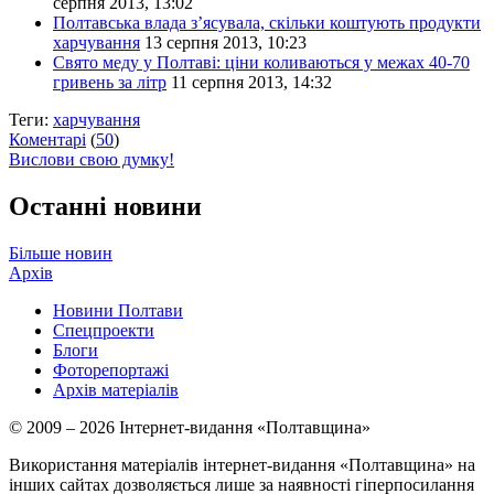
серпня 2013, 13:02
Полтавська влада з’ясувала, скільки коштують продукти
харчування
13 серпня 2013, 10:23
Свято меду у Полтаві: ціни коливаються у межах 40-70
гривень за літр
11 серпня 2013, 14:32
Теги:
харчування
Коментарі
(
50
)
Вислови свою думку!
Останні новини
Більше новин
Архів
Новини Полтави
Спецпроекти
Блоги
Фоторепортажі
Архів матеріалів
© 2009 – 2026 Інтернет-видання «Полтавщина»
Використання матеріалів інтернет-видання «Полтавщина» на
інших сайтах дозволяється лише за наявності гіперпосилання