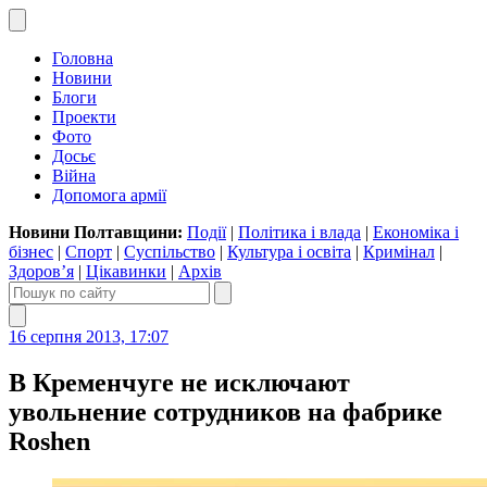
Головна
Новини
Блоги
Проекти
Фото
Досьє
Війна
Допомога армії
Новини Полтавщини:
Події
|
Політика і влада
|
Економіка і
бізнес
|
Спорт
|
Суспільство
|
Культура і освіта
|
Кримінал
|
Здоров’я
|
Цікавинки
|
Архів
16 серпня 2013, 17:07
В Кременчуге не исключают
увольнение сотрудников на фабрике
Roshen