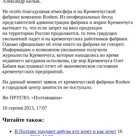
Александр Билык.
Не особо благодушная атмосфера и на Кременчугской
фабрике компании Roshen. Из неофициальных бесед
представителей администрации фабрики и мэрии Кременчуга
вытекает то, что если запрет на ввоз продукции
на территорию России продолжится, то тень грядущих
увольнений падет и на кременчугских работников фабрики.
Однако официально об этом никто на фабрике не говорит.
Информацию о возможном увольнении получили
журналисты Кременчуга, которые находились во время
недавнего заседания исполкома, где мэр Кременчуга Олег
Бабаев выслушивал отчет об экономическом состоянии
кременчугских предприятий.
На данный момент заявок от кременчугской фабрики Roshen
в городской центр занятости не поступало.
Ян ПРУГЛО
, «Полтавщина»
16 серпня 2013, 17:07
Читайте також:
В Полтаве продают арбузы кто хочет и как хочет
16