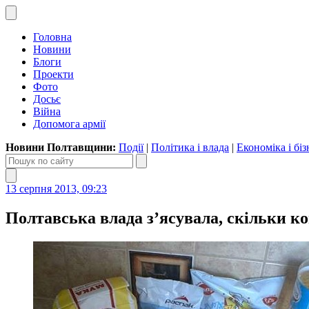
Головна
Новини
Блоги
Проекти
Фото
Досьє
Війна
Допомога армії
Новини Полтавщини:
Події
|
Політика і влада
|
Економіка і біз
13 серпня 2013, 09:23
Полтавська влада з’ясувала, скільки 