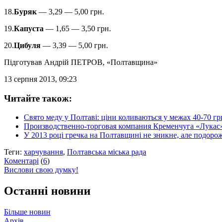
18.
Буряк
— 3,29 — 5,00 грн.
19.
Капуста
— 1,65 — 3,50 грн.
20.
Цибуля
— 3,39 — 5,00 грн.
Підготував
Андрій ПЕТРОВ
, «Полтавщина»
13 серпня 2013, 09:23
Читайте також:
Свято меду у Полтаві: ціни коливаються у межах 40-70 гри
Производственно-торговая компания Кременчуга «Лукас»
У 2013 році гречка на Полтавщині не зникне, але подоро
Теги:
харчування
,
Полтавська міська рада
Коментарі
(
6
)
Вислови свою думку!
Останні новини
Більше новин
Архів