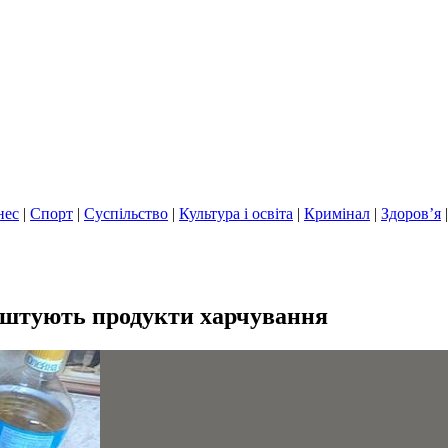
нес
|
Спорт
|
Суспільство
|
Культура і освіта
|
Кримінал
|
Здоров’я
коштують продукти харчування