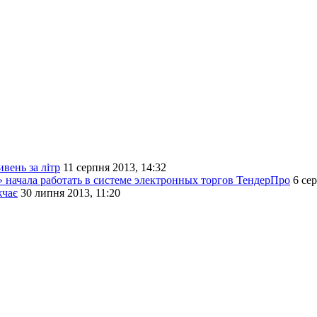
вень за літр
11 серпня 2013, 14:32
 начала работать в системе электронных торгов ТендерПро
6 се
жчає
30 липня 2013, 11:20