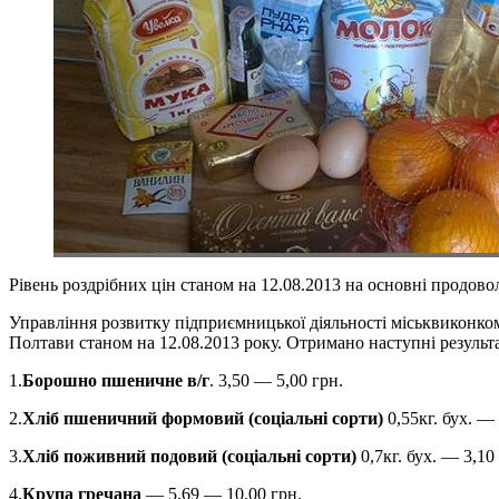
Рівень роздрібних цін станом на 12.08.2013 на основні продово
Управління розвитку підприємницької діяльності міськвиконком
Полтави станом на 12.08.2013 року. Отримано наступні результ
1.
Борошно пшеничне в/г
. 3,50 — 5,00 грн.
2.
Хліб пшеничний формовий (соціальні сорти)
0,55кг. бух. — 
3.
Хліб поживний подовий (соціальні сорти)
0,7кг. бух. — 3,10
4.
Крупа гречана
— 5,69 — 10,00 грн.