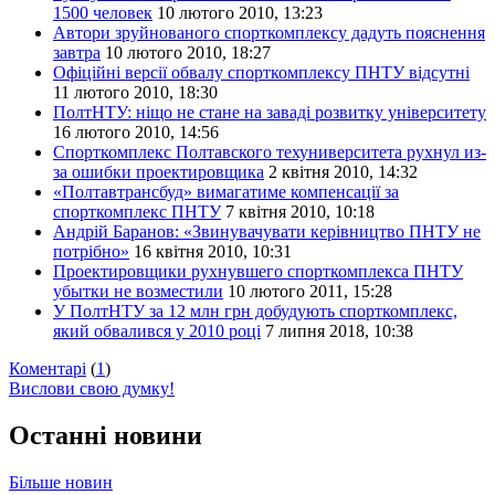
1500 человек
10 лютого 2010, 13:23
Автори зруйнованого спорткомплексу дадуть пояснення
завтра
10 лютого 2010, 18:27
Офіційні версії обвалу спорткомплексу ПНТУ відсутні
11 лютого 2010, 18:30
ПолтНТУ: ніщо не стане на заваді розвитку університету
16 лютого 2010, 14:56
Спорткомплекс Полтавского техуниверситета рухнул из-
за ошибки проектировщика
2 квітня 2010, 14:32
«Полтавтрансбуд» вимагатиме компенсації за
спорткомплекс ПНТУ
7 квітня 2010, 10:18
Андрій Баранов: «Звинувачувати керівництво ПНТУ не
потрібно»
16 квітня 2010, 10:31
Проектировщики рухнувшего спорткомплекса ПНТУ
убытки не возместили
10 лютого 2011, 15:28
У ПолтНТУ за 12 млн грн добудують спорткомплекс,
який обвалився у 2010 році
7 липня 2018, 10:38
Коментарі
(
1
)
Вислови свою думку!
Останні новини
Більше новин