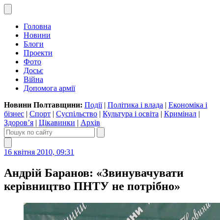
Головна
Новини
Блоги
Проекти
Фото
Досьє
Війна
Допомога армії
Новини Полтавщини:
Події
|
Політика і влада
|
Економіка і
бізнес
|
Спорт
|
Суспільство
|
Культура і освіта
|
Кримінал
|
Здоров’я
|
Цікавинки
|
Архів
16 квітня 2010, 09:31
Андрій Баранов: «Звинувачувати
керівництво ПНТУ не потрібно»