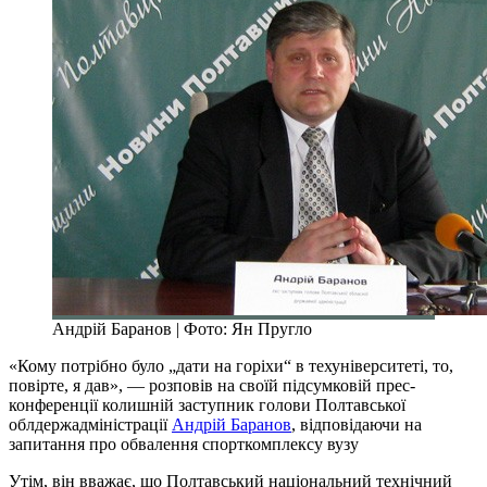
Андрій Баранов | Фото: Ян Пругло
«Кому потрібно було „дати на горіхи“ в техуніверситеті, то,
повірте, я дав», — розповів на своїй підсумковій прес-
конференції колишній заступник голови Полтавської
облдержадміністрації
Андрій Баранов
, відповідаючи на
запитання про обвалення спорткомплексу вузу
Утім, він вважає, що Полтавський національний технічний