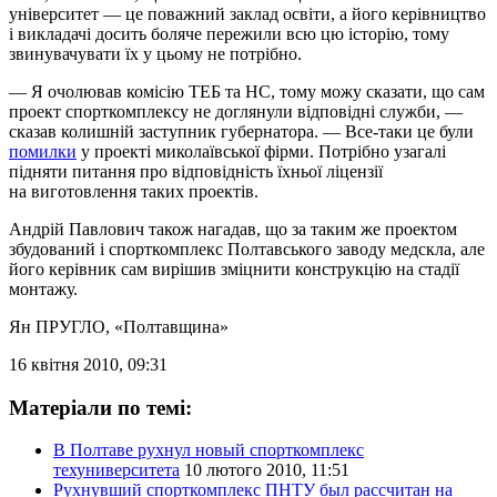
університет — це поважний заклад освіти, а його керівництво
і викладачі досить боляче пережили всю цю історію, тому
звинувачувати їх у цьому не потрібно.
— Я очолював комісію ТЕБ та НС, тому можу сказати, що сам
проект спорткомплексу не доглянули відповідні служби, —
сказав колишній заступник губернатора. — Все-таки це були
помилки
у проекті миколаївської фірми. Потрібно узагалі
підняти питання про відповідність їхньої ліцензії
на виготовлення таких проектів.
Андрій Павлович також нагадав, що за таким же проектом
збудований і спорткомплекс Полтавського заводу медскла, але
його керівник сам вирішив зміцнити конструкцію на стадії
монтажу.
Ян ПРУГЛО
, «Полтавщина»
16 квітня 2010, 09:31
Матеріали по темі:
В Полтаве рухнул новый спорткомплекс
техуниверситета
10 лютого 2010, 11:51
Рухнувший спорткомплекс ПНТУ был рассчитан на