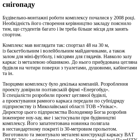
снігопаду
Будівельно-монтажні роботи комплексу почалися у 2008 році.
Необхідність його створення керівництво закладу пояснило
тим, що студентів багато і їм треба більше місця для занять
спортом.
Комплекс мав виглядати так: спортзал 48 на 30 м,
із баскетбольним і волейбольним майданчиками, а також
залом для міні-футболу, і місцями для глядачів. Навколо залу
каркас із металевою обшивкою. До нього прибудована цегляна
будівля на чотири поверхи з туалетами, душовими, кабінетами
та ін.
Творцями комплексу було декілька компаній. Розроблення
проекту довірили полтавській фірмі «Енергобуд».
Її спеціалісти розробили проект цегляної будівлі,
а проектування рамного каркаса передали по субпідряду
підприємству із Миколаївської області ТОВ «Унікас».
Директор цього підприємства Володимир Богза розробив
інженерне ноу-хау, яке і застосували при будівництві
комплексу. Його запатентована новинка полягала
в нестандартному покриті із 30-метровим прольотом.
Виготовило та змонтувало металеві конструкції каркасу ВАТ