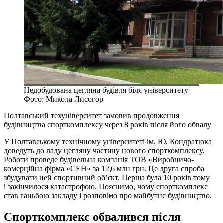
Недобудована цегляна будівля біля університету |
Фото: Микола Лисогор
Полтавський техуніверситет замовив продовження
будівництва спорткомплексу через 8 років після його обвалу
У Полтавському технічному університеті ім. Ю. Кондратюка
доведуть до ладу цегляну частину нового спорткомплексу.
Роботи проведе будівельна компанія ТОВ «Виробничо-
комерційна фірма «СЕН» за 12,6 млн грн. Це друга спроба
збудувати цей спортивний об’єкт. Перша була 10 років тому
і закінчилося катастрофою. Пояснимо, чому спорткомплекс
став ганьбою закладу і розповімо про майбутнє будівництво.
Спорткомплекс обвалився після