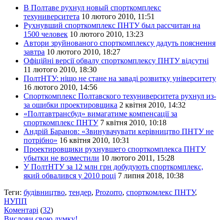
В Полтаве рухнул новый спорткомплекс
техуниверситета
10 лютого 2010, 11:51
Рухнувший спорткомплекс ПНТУ был рассчитан на
1500 человек
10 лютого 2010, 13:23
Автори зруйнованого спорткомплексу дадуть пояснення
завтра
10 лютого 2010, 18:27
Офіційні версії обвалу спорткомплексу ПНТУ відсутні
11 лютого 2010, 18:30
ПолтНТУ: ніщо не стане на заваді розвитку університету
16 лютого 2010, 14:56
Спорткомплекс Полтавского техуниверситета рухнул из-
за ошибки проектировщика
2 квітня 2010, 14:32
«Полтавтрансбуд» вимагатиме компенсації за
спорткомплекс ПНТУ
7 квітня 2010, 10:18
Андрій Баранов: «Звинувачувати керівництво ПНТУ не
потрібно»
16 квітня 2010, 10:31
Проектировщики рухнувшего спорткомплекса ПНТУ
убытки не возместили
10 лютого 2011, 15:28
У ПолтНТУ за 12 млн грн добудують спорткомплекс,
який обвалився у 2010 році
7 липня 2018, 10:38
Теги:
будівництво
,
тендер
,
Prozorro
,
спорткомлекс ПНТУ
,
НУПП
Коментарі
(
32
)
Вислови свою думку!