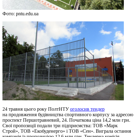
Фото: pntu.edu.ua
24 травня цього року ПолтНТУ
оголосив тендер
на продовження будівництва спортивного корпусу за адресою
проспект Першотравневий, 24. Початкова ціна 14,2 млн грн.
Свої пропозиції подали три підприємства: ТОВ «Марк
Строй», ТОВ «Екобуденерго» і ТОВ «Сен». Виграла остання
компанія із пропозицією 12,6 млн грн. Тендерна комісія