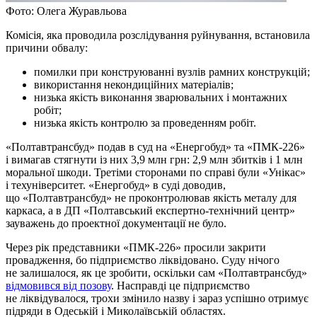
Фото: Олега Журавльова
Комісія, яка проводила розслідування руйнування, встановила
причини обвалу:
помилки при конструюванні вузлів рамних конструкцій;
використання некондиційних матеріалів;
низька якість виконання зварювальних і монтажних
робіт;
низька якість контролю за проведенням робіт.
«Полтавтрансбуд» подав в суд на «Енергобуд» та «ПМК-226»
і вимагав стягнути із них 3,9 млн грн: 2,9 млн збитків і 1 млн
моральної шкоди. Третіми сторонами по справі були «Унікас»
і техуніверситет. «Енергобуд» в суді доводив,
що «Полтавтрансбуд» не проконтролював якість металу для
каркаса, а в ДП «Полтавський експертно-технічний центр»
зауважень до проектної документації не було.
Через рік представники «ПМК-226» просили закрити
провадження, бо підприємство ліквідовано. Суду нічого
не залишалося, як це зробити, оскільки сам «Полтавтрансбуд»
відмовився від позову
. Насправді це підприємство
не ліквідувалося, трохи змінило назву і зараз успішно отримує
підряди в Одеській і Миколаївській областях.