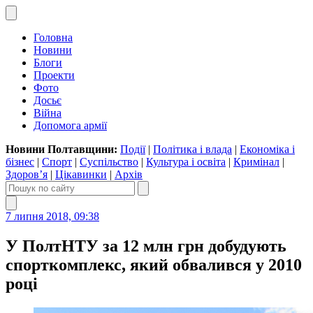
Головна
Новини
Блоги
Проекти
Фото
Досьє
Війна
Допомога армії
Новини Полтавщини:
Події
|
Політика і влада
|
Економіка і
бізнес
|
Спорт
|
Суспільство
|
Культура і освіта
|
Кримінал
|
Здоров’я
|
Цікавинки
|
Архів
7 липня 2018, 09:38
У ПолтНТУ за 12 млн грн добудують
спорткомплекс, який обвалився у 2010
році