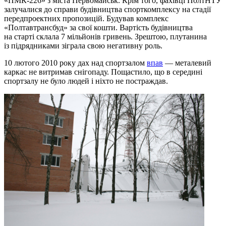
«ПМК-226» з міста Первомайськ. Крім того, фахівці ПолтНТУ
залучалися до справи будівництва спорткомплексу на стадії
передпроектних пропозицій. Будував комплекс
«Полтавтрансбуд» за свої кошти. Вартість будівництва
на старті склала 7 мільйонів гривень. Зрештою, плутанина
із підрядниками зіграла свою негативну роль.
10 лютого 2010 року дах над спортзалом
впав
— металевий
каркас не витримав снігопаду. Пощастило, що в середині
спортзалу не було людей і ніхто не постраждав.