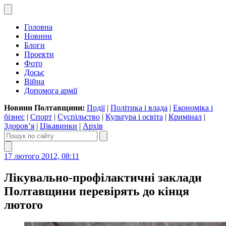
Головна
Новини
Блоги
Проекти
Фото
Досьє
Війна
Допомога армії
Новини Полтавщини:
Події
|
Політика і влада
|
Економіка і
бізнес
|
Спорт
|
Суспільство
|
Культура і освіта
|
Кримінал
|
Здоров’я
|
Цікавинки
|
Архів
17 лютого 2012, 08:11
Лікувально-профілактичні заклади
Полтавщини перевірять до кінця
лютого