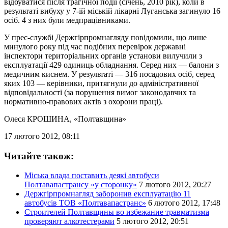
відбуватися після трагічної події (січень, 2010 рік), коли в
результаті вибуху у 7-ій міській лікарні Луганська загинуло 16
осіб. 4 з них були медпрацівниками.
У прес-службі Держгірпромнагляду повідомили, що лише
минулого року під час подібних перевірок державні
інспектори територіальних органів установи вилучили з
експлуатації 429 одиниць обладнання. Серед них — балони з
медичним киснем. У результаті — 316 посадових осіб, серед
яких 103 — керівники, притягнули до адміністративної
відповідальності (за порушення вимог законодавчих та
нормативно-правових актів з охорони праці).
Олеся КРОШИНА
, «Полтавщина»
17 лютого 2012, 08:11
Читайте також:
Міська влада поставить деякі автобуси
Полтавапастрансу «у сторонку»
7 лютого 2012, 20:27
Держгірпромнагляд заборонив експлуатацію 11
автобусів ТОВ «Полтавапастранс»
6 лютого 2012, 17:48
Строителей Полтавщины во избежание травматизма
проверяют алкотестерами
5 лютого 2012, 20:51