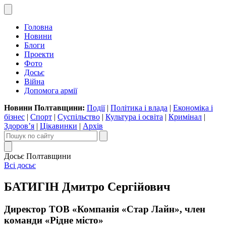
Головна
Новини
Блоги
Проекти
Фото
Досьє
Війна
Допомога армії
Новини Полтавщини:
Події
|
Політика і влада
|
Економіка і
бізнес
|
Спорт
|
Суспільство
|
Культура і освіта
|
Кримінал
|
Здоров’я
|
Цікавинки
|
Архів
Досьє Полтавщини
Всі досьє
БАТИГІН Дмитро Сергійович
Директор ТОВ «Компанія «Стар Лайн», член
команди «Рідне місто»