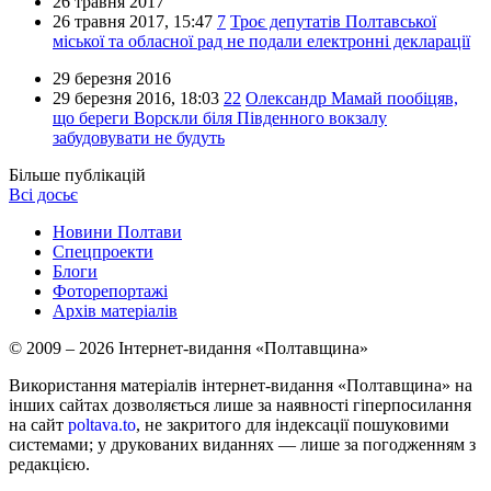
26 травня 2017
26 травня 2017,
15:47
7
Троє депутатів Полтавської
міської та обласної рад не подали електронні декларації
29 березня 2016
29 березня 2016,
18:03
22
Олександр Мамай пообіцяв,
що береги Ворскли біля Південного вокзалу
забудовувати не будуть
Більше публікацій
Всі досьє
Новини Полтави
Спецпроекти
Блоги
Фоторепортажі
Архів матеріалів
© 2009 – 2026 Інтернет-видання «Полтавщина»
Використання матеріалів інтернет-видання «Полтавщина» на
інших сайтах дозволяється лише за наявності гіперпосилання
на сайт
poltava.to
, не закритого для індексації пошуковими
системами; у друкованих виданнях — лише за погодженням з
редакцією.