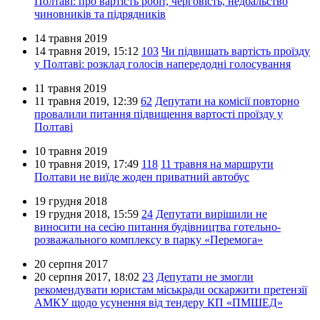
Полтаві: про вартість робіт, черговість, недбальство
чиновників та підрядників
14 травня 2019
14 травня 2019,
15:12
103
Чи підвищать вартість проїзду
у Полтаві: розклад голосів напередодні голосування
11 травня 2019
11 травня 2019,
12:39
62
Депутати на комісії повторно
провалили питання підвищення вартості проїзду у
Полтаві
10 травня 2019
10 травня 2019,
17:49
118
11 травня на маршрути
Полтави не виїде жоден приватний автобус
19 грудня 2018
19 грудня 2018,
15:59
24
Депутати вирішили не
виносити на сесію питання будівництва готельно-
розважального комплексу в парку «Перемога»
20 серпня 2017
20 серпня 2017,
18:02
23
Депутати не змогли
рекомендувати юристам міськради оскаржити претензії
АМКУ щодо усунення від тендеру КП «ПМШЕД»