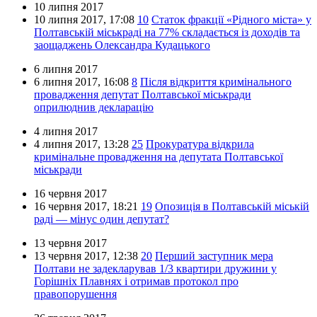
10 липня 2017
10 липня 2017,
17:08
10
Статок фракції «Рідного міста» у
Полтавській міськраді на 77% складається із доходів та
заощаджень Олександра Кудацького
6 липня 2017
6 липня 2017,
16:08
8
Після відкриття кримінального
провадження депутат Полтавської міськради
оприлюднив декларацію
4 липня 2017
4 липня 2017,
13:28
25
Прокуратура відкрила
кримінальне провадження на депутата Полтавської
міськради
16 червня 2017
16 червня 2017,
18:21
19
Опозиція в Полтавській міській
раді — мінус один депутат?
13 червня 2017
13 червня 2017,
12:38
20
Перший заступник мера
Полтави не задекларував 1/3 квартири дружини у
Горішніх Плавнях і отримав протокол про
правопорушення