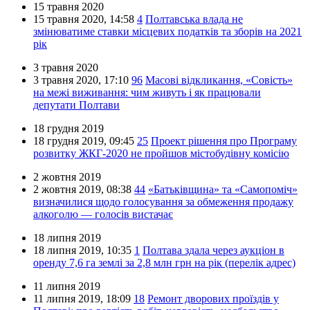
15 травня 2020
15 травня 2020,
14:58
4
Полтавська влада не
змінюватиме ставки місцевих податків та зборів на 2021
рік
3 травня 2020
3 травня 2020,
17:10
96
Масові відкликання, «Совість»
на межі виживання: чим живуть і як працювали
депутати Полтави
18 грудня 2019
18 грудня 2019,
09:45
25
Проект рішення про Програму
розвитку ЖКГ-2020 не пройшов містобудівну комісію
2 жовтня 2019
2 жовтня 2019,
08:38
44
«Батьківщина» та «Самопоміч»
визначилися щодо голосування за обмеження продажу
алкоголю — голосів вистачає
18 липня 2019
18 липня 2019,
10:35
1
Полтава здала через аукціон в
оренду 7,6 га землі за 2,8 млн грн на рік (перелік адрес)
11 липня 2019
11 липня 2019,
18:09
18
Ремонт дворових проїздів у