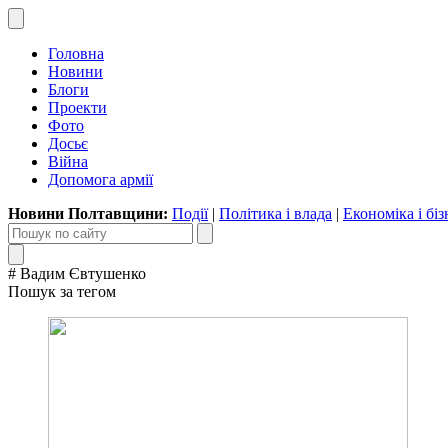
Головна
Новини
Блоги
Проекти
Фото
Досьє
Війна
Допомога армії
Новини Полтавщини:
Події
|
Політика і влада
|
Економіка і біз
# Вадим Євтушенко
Пошук за тегом