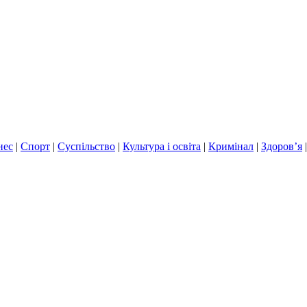
нес
|
Спорт
|
Суспільство
|
Культура і освіта
|
Кримінал
|
Здоров’я