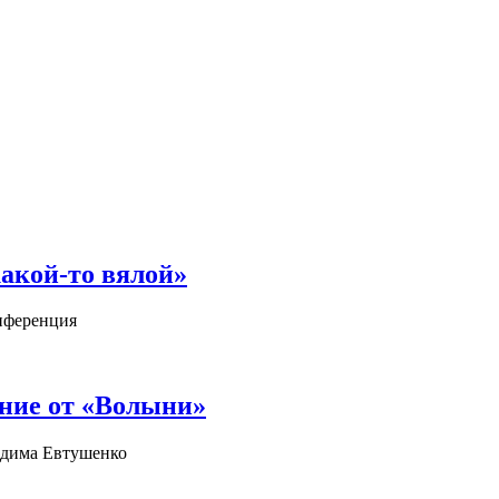
акой-то вялой»
нференция
ние от «Волыни»
адима Евтушенко