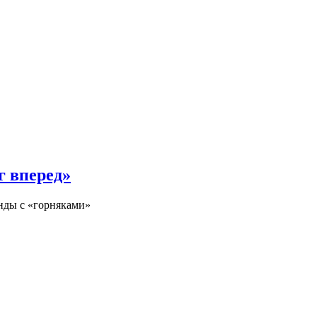
 вперед»
нды с «горняками»