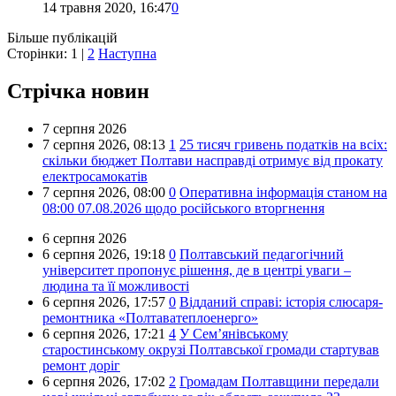
14 травня 2020, 16:47
0
Більше публікацій
Сторінки:
1
|
2
Наступна
Стрічка новин
7 серпня 2026
7 серпня 2026,
08:13
1
25 тисяч гривень податків на всіх:
скільки бюджет Полтави насправді отримує від прокату
електросамокатів
7 серпня 2026,
08:00
0
Оперативна інформація станом на
08:00 07.08.2026 щодо російського вторгнення
6 серпня 2026
6 серпня 2026,
19:18
0
Полтавський педагогічний
університет пропонує рішення, де в центрі уваги –
людина та її можливості
6 серпня 2026,
17:57
0
Відданий справі: історія слюсаря-
ремонтника «Полтаватеплоенерго»
6 серпня 2026,
17:21
4
У Сем’янівському
старостинському окрузі Полтавської громади стартував
ремонт доріг
6 серпня 2026,
17:02
2
Громадам Полтавщини передали