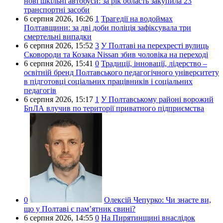
нові шкільні автобуси: за рік область закупила 23
транспортні засоби
6 серпня 2026,
16:26
1
Трагедії на водоймах
Полтавщини: за дві доби поліція зафіксувала три
смертельні випадки
6 серпня 2026,
15:52
3
У Полтаві на перехресті вулиць
Сковороди та Козака Nissan збив чоловіка на переході
6 серпня 2026,
15:41
0
Традиції, інновації, лідерство –
освітній бренд Полтавського педагогічного університету
в підготовці соціальних працівників і соціальних
педагогів
6 серпня 2026,
15:17
1
У Полтавському районі ворожий
БпЛА влучив по території приватного підприємства
0
Олексій Чепурко:
Чи знаєте ви,
що у Полтаві є пам’ятник свині?
6 серпня 2026,
14:55
0
На Пирятинщині внаслідок