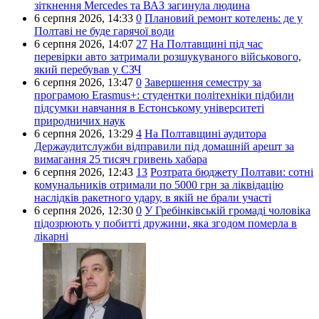
зіткнення Mercedes та ВАЗ загинула людина
6 серпня 2026,
14:33
0
Плановий ремонт котелень: де у
Полтаві не буде гарячої води
6 серпня 2026,
14:07
27
На Полтавщині під час
перевірки авто затримали розшукуваного військового,
який перебував у СЗЧ
6 серпня 2026,
13:47
0
Завершення семестру за
програмою Erasmus+: студентки політехніки підбили
підсумки навчання в Естонському університеті
природничих наук
6 серпня 2026,
13:29
4
На Полтавщині аудитора
Держаудитслужби відправили під домашній арешт за
вимагання 25 тисяч гривень хабара
6 серпня 2026,
12:43
13
Розтрата бюджету Полтави: сотні
комунальників отримали по 5000 грн за ліквідацію
наслідків ракетного удару, в якій не брали участі
6 серпня 2026,
12:30
0
У Гребінківській громаді чоловіка
підозрюють у побитті дружини, яка згодом померла в
лікарні