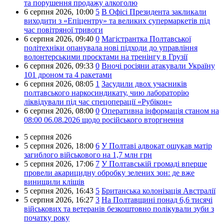
та порушення продажу алкоголю
6 серпня 2026,
10:00
5
В Офісі Президента закликали
виходити з «Епіцентру» та великих супермаркетів під
час повітряної тривоги
6 серпня 2026,
09:40
0
Магістрантка Полтавської
політехніки опанувала нові підходи до управління
волонтерськими проєктами на тренінгу в Грузії
6 серпня 2026,
09:33
0
Вночі росіяни атакували Україну
101 дроном та 4 ракетами
6 серпня 2026,
08:05
1
Засудили двох учасників
полтавського наркосиндикату, чию лабораторію
ліквідували під час спецоперації «Рубікон»
6 серпня 2026,
08:00
0
Оперативна інформація станом на
08:00 06.08.2026 щодо російського вторгнення
5 серпня 2026
5 серпня 2026,
18:00
6
У Полтаві адвокат ошукав матір
загиблого військового на 1,7 млн грн
5 серпня 2026,
17:06
7
У Полтавській громаді вперше
провели акарицидну обробку зелених зон: де вже
винищили кліщів
5 серпня 2026,
16:43
5
Британська колонізація Австралії
5 серпня 2026,
16:27
3
На Полтавщині понад 6,6 тисячі
військових та ветеранів безкоштовно полікували зуби з
початку року