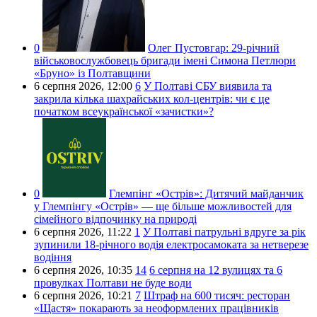
0
Олег Пустовгар:
29-річний
військовослужбовець бригади імені Симона Петлюри
«Бруно» із Полтавщини
6 серпня 2026,
12:00
6
У Полтаві СБУ виявила та
закрила кілька шахрайських кол-центрів: чи є це
початком всеукраїнської «зачистки»?
0
Глемпінг «Острів»:
Дитячий майданчик
у Глемпінгу «Острів» — ще більше можливостей для
сімейного відпочинку на природі
6 серпня 2026,
11:22
1
У Полтаві патрульні вдруге за рік
зупинили 18-річного водія електросамоката за нетверезе
водіння
6 серпня 2026,
10:35
14
6 серпня на 12 вулицях та 6
провулках Полтави не буде води
6 серпня 2026,
10:21
7
Штраф на 600 тисяч: ресторан
«Щастя» покарають за неоформлених працівників