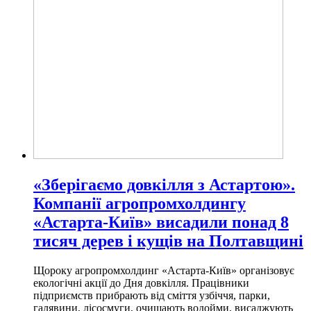
«Зберігаємо довкілля з Астартою».
Компанії агропромхолдингу
«Астарта-Київ» висадили понад 8
тисяч дерев і кущів на Полтавщині
Щороку агропромхолдинг «Астарта-Київ» організовує
екологічні акції до Дня довкілля. Працівники
підприємств прибрають від сміття узбіччя, парки,
галявини, лісосмуги, очищають водойми, висаджують