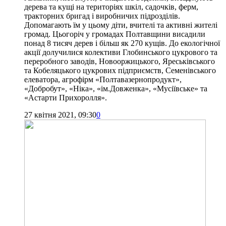
дерева та кущі на територіях шкіл, садочків, ферм,
тракторних бригад і виробничих підрозділів.
Допомагають їм у цьому діти, вчителі та активні жителі
громад. Цьогоріч у громадах Полтавщини висадили
понад 8 тисяч дерев і більш як 270 кущів. До екологічної
акції долучилися колективи Глобинського цукрового та
переробного заводів, Новооржицького, Яреськівського
та Кобеляцького цукрових підприємств, Семенівського
елеватора, агрофірм «Полтавазернопродукт»,
«Добробут», «Ніка», «ім.Довженка», «Мусіївське» та
«Астарти Прихоролля».
27 квітня 2021, 09:30
0