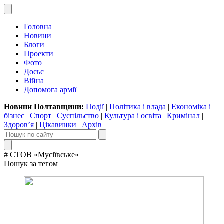
Головна
Новини
Блоги
Проекти
Фото
Досьє
Війна
Допомога армії
Новини Полтавщини:
Події
|
Політика і влада
|
Економіка і
бізнес
|
Спорт
|
Суспільство
|
Культура і освіта
|
Кримінал
|
Здоров’я
|
Цікавинки
|
Архів
# СТОВ «Мусіївське»
Пошук за тегом