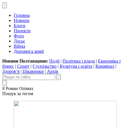
Головна
Новини
Блоги
Проекти
Фото
Досьє
Війна
Допомога армії
Новини Полтавщини:
Події
|
Політика і влада
|
Економіка і
бізнес
|
Спорт
|
Суспільство
|
Культура і освіта
|
Кримінал
|
Здоров’я
|
Цікавинки
|
Архів
# Роман Опімах
Пошук за тегом