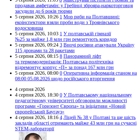
продавав амфетамін: у Гребінці зброяра-наркоторговця
засудили до 6 років тюрми
5 серпня 2026,
10:26
1
Мор риби на Полтавщині:
екоінспектори взяли проби води з Троянівського
водосховища
5 серпня 2026,
10:03
1
У полтавській гімназії
№25 за майже 1,8 млн грн ремонтують коридор
5 серпня 2026,
09:24
3
Вночі росіяни атакували Україну
115 дронами та 28 ракетами
5 серпня 2026,
08:15
8
Панорамний ліфт
та термомодернізація: Полтавська політехніка
відремонтує корпус «П» за понад 167 млн грн
5 серпня 2026,
08:00
0
Оперативна інформація станом на
08:00 05.08.2026 щодо російського вторгнення
4 серпня 2026
4 серпня 2026,
18:30
0
У Полтавському національному
педагогічному університеті обговорили можливості
програми «Горизонт Європа» та ініціативи «Новий
європейський Баугауз»
4 серпня 2026,
18:16
4
Ліцей № 38 у Полтаві та ще шість
закладів області отримають майже 43 млн грн на сучасні
STEM-лабораторії