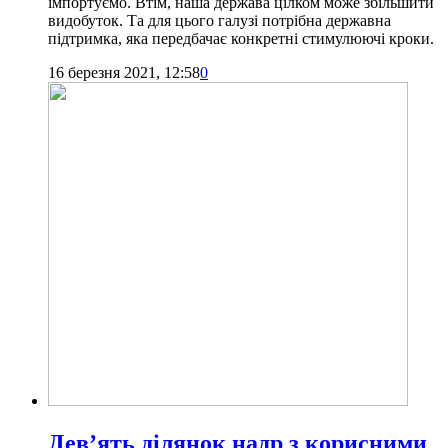
імпортуємо. Втім, наша держава цілком може збільшити
видобуток. Та для цього галузі потрібна державна
підтримка, яка передбачає конкретні стимулюючі кроки.
16 березня 2021, 12:58
0
Дев’ять ділянок надр з корисними