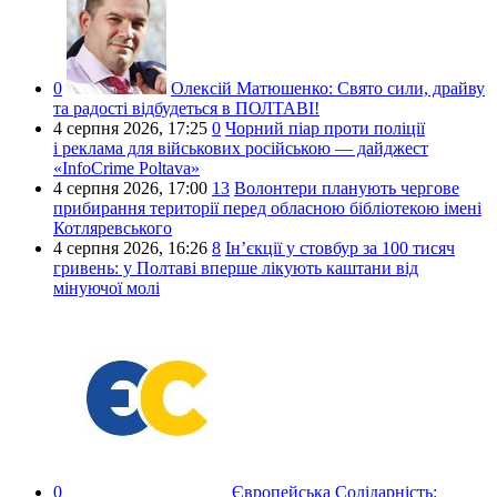
0
Олексій Матюшенко:
Свято сили, драйву
та радості відбудеться в ПОЛТАВІ!
4 серпня 2026,
17:25
0
Чорний піар проти поліції
і реклама для військових російською — дайджест
«InfoCrime Poltava»
4 серпня 2026,
17:00
13
Волонтери планують чергове
прибирання території перед обласною бібліотекою імені
Котляревського
4 серпня 2026,
16:26
8
Ін’єкції у стовбур за 100 тисяч
гривень: у Полтаві вперше лікують каштани від
мінуючої молі
0
Європейська Солідарність: