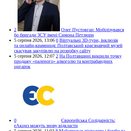
2
Олег Пустовгар:
Мобілізувався
бо бригади ЗСУ імені Симона Петлюри
5 серпня 2026,
13:06
0
Віртуальні 3D-тури, інклюзія
та онлайн-крамниця: Полтавський краєзнавчий музей
скасував закупівлю на розробку сайту
5 серпня 2026,
12:07
2
На Полтавщині викрили точку
продажу «паленого» алкоголю та контрабандних
цигарок
0
Європейська Солідарність:
еАкциз можуть знову відкласти
5 серпня 2026,
11:03
8
Майстрував пістолети і бомби та