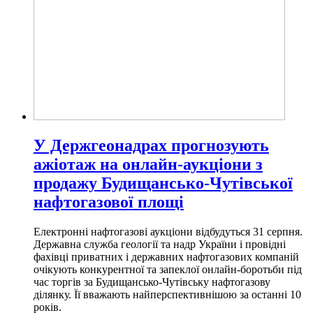
У Держгеонадрах прогнозують
ажіотаж на онлайн-аукціони з
продажу Будищансько-Чутівської
нафтогазової площі
Електронні нафтогазові аукціони відбудуться 31 серпня.
Державна служба геології та надр України і провідні
фахівці приватних і державних нафтогазових компаній
очікують конкурентної та запеклої онлайн-боротьби під
час торгів за Будищансько-Чутівську нафтогазову
ділянку. Її вважають найперспективнішою за останні 10
років.