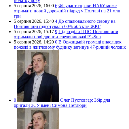
початку року
5 серпня 2026,
16:00
6
Фігурант справи НАБУ може
отримати новий дорожній підряд у Полтаві на 21 млн
грн
5 серпня 2026,
15:40
4
До опалювального сезону на
Полтавщині підготували 60% об’єктів ЖКГ
5 серпня 2026,
15:17
9
Підрозділи ППО Полтавщини
отримали нові дрони-перехоплювачі P1-Sun
5 серпня 2026,
14:20
0
В Оржицькій громаді внаслідок
пожежі в житловому будинку загинув 47-річний чоловік
0
Олег Пустовгар:
Збір для
бригади ЗСУ імені Симона Петлюри