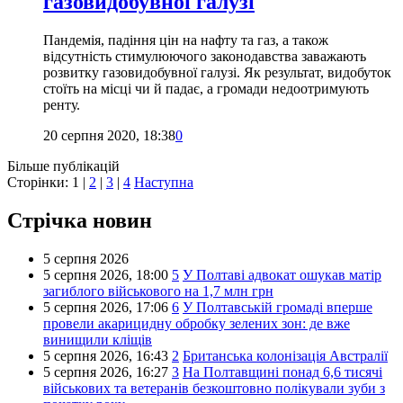
газовидобувної галузі
Пандемія, падіння цін на нафту та газ, а також
відсутність стимулюючого законодавства заважають
розвитку газовидобувної галузі. Як результат, видобуток
стоїть на місці чи й падає, а громади недоотримують
ренту.
20 серпня 2020, 18:38
0
Більше публікацій
Сторінки:
1
|
2
|
3
|
4
Наступна
Стрічка новин
5 серпня 2026
5 серпня 2026,
18:00
5
У Полтаві адвокат ошукав матір
загиблого військового на 1,7 млн грн
5 серпня 2026,
17:06
6
У Полтавській громаді вперше
провели акарицидну обробку зелених зон: де вже
винищили кліщів
5 серпня 2026,
16:43
2
Британська колонізація Австралії
5 серпня 2026,
16:27
3
На Полтавщині понад 6,6 тисячі
військових та ветеранів безкоштовно полікували зуби з