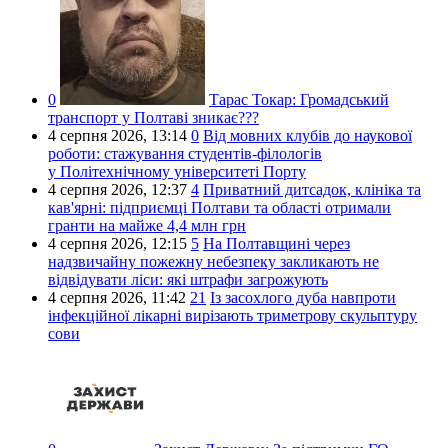
0
Тарас Токар:
Громадський
транспорт у Полтаві зникає???
4 серпня 2026,
13:14
0
Від мовних клубів до наукової
роботи: стажування студентів-філологів
у Політехнічному університеті Порту
4 серпня 2026,
12:37
4
Приватний дитсадок, клініка та
кав'ярні: підприємці Полтави та області отримали
гранти на майже 4,4 млн грн
4 серпня 2026,
12:15
5
На Полтавщині через
надзвичайну пожежну небезпеку закликають не
відвідувати ліси: які штрафи загрожують
4 серпня 2026,
11:42
21
Із засохлого дуба навпроти
інфекційної лікарні вирізають триметрову скульптуру
сови