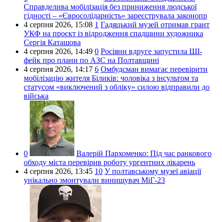
Справделива мобілізація без приниження людської
гідності – «Євросолідарність» зареєструвала законопр
4 серпня 2026,
15:08
1
Гадяцький музей отримав грант
УКФ на проєкт із відродження спадщини художника
Сергія Каташова
4 серпня 2026,
14:49
0
Росіяни вдруге запустила ШІ-
фейк про плани по АЗС на Полтавщині
4 серпня 2026,
14:17
6
Омбудсман вимагає перевірити
мобілізацію жителя Біликів: чоловіка з інсультом та
статусом «виключений з обліку» силою відправили до
війська
0
Валерій Пархоменко:
Під час ранкового
обходу міста перевірив роботу ургентних лікарень
4 серпня 2026,
13:45
10
У полтавському музеї авіації
унікально змонтували винищувач МіГ-23