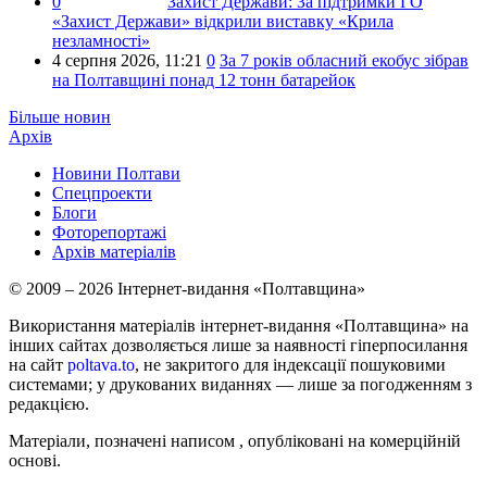
0
Захист Держави:
За підтримки ГО
«Захист Держави» відкрили виставку «Крила
незламності»
4 серпня 2026,
11:21
0
За 7 років обласний екобус зібрав
на Полтавщині понад 12 тонн батарейок
Більше новин
Архів
Новини Полтави
Спецпроекти
Блоги
Фоторепортажі
Архів матеріалів
© 2009 – 2026 Інтернет-видання «Полтавщина»
Використання матеріалів інтернет-видання «Полтавщина» на
інших сайтах дозволяється лише за наявності гіперпосилання
на сайт
poltava.to
, не закритого для індексації пошуковими
системами; у друкованих виданнях — лише за погодженням з
редакцією.
Матеріали, позначені написом
, опубліковані на комерційній
основі.