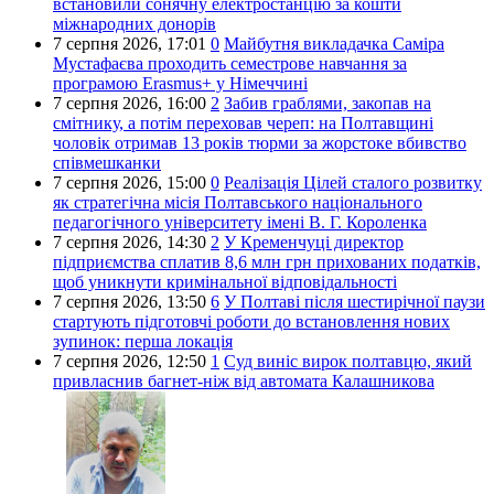
встановили сонячну електростанцію за кошти
міжнародних донорів
7 серпня 2026,
17:01
0
Майбутня викладачка Саміра
Мустафаєва проходить семестрове навчання за
програмою Erasmus+ у Німеччині
7 серпня 2026,
16:00
2
Забив граблями, закопав на
смітнику, а потім переховав череп: на Полтавщині
чоловік отримав 13 років тюрми за жорстоке вбивство
співмешканки
7 серпня 2026,
15:00
0
Реалізація Цілей сталого розвитку
як стратегічна місія Полтавського національного
педагогічного університету імені В. Г. Короленка
7 серпня 2026,
14:30
2
У Кременчуці директор
підприємства сплатив 8,6 млн грн прихованих податків,
щоб уникнути кримінальної відповідальності
7 серпня 2026,
13:50
6
У Полтаві після шестирічної паузи
стартують підготовчі роботи до встановлення нових
зупинок: перша локація
7 серпня 2026,
12:50
1
Суд виніс вирок полтавцю, який
привласнив багнет-ніж від автомата Калашникова