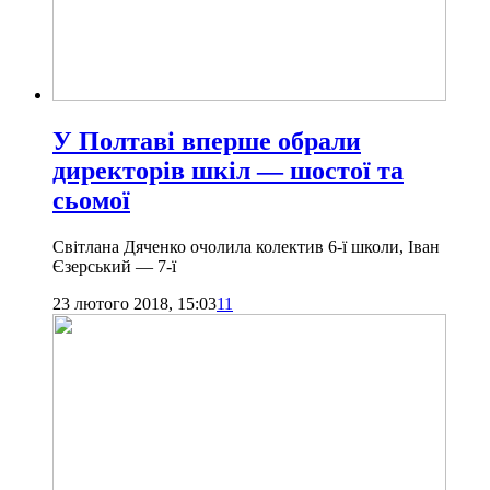
У Полтаві вперше обрали
директорів шкіл — шостої та
сьомої
Світлана Дяченко очолила колектив 6-ї школи, Іван
Єзерський — 7-ї
23 лютого 2018, 15:03
11