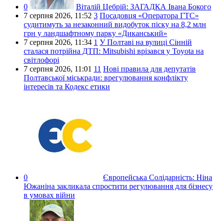
0
Віталій Цебрій:
ЗАГАДКА Івана Бокого
7 серпня 2026,
11:52
3
Посадовця «Оператора ГТС»
судитимуть за незаконний видобуток піску на 8,2 млн
грн у ландшафтному парку «Диканський»
7 серпня 2026,
11:34
1
У Полтаві на вулиці Сінній
сталася потрійна ДТП: Mitsubishi врізався у Toyota на
світлофорі
7 серпня 2026,
11:01
11
Нові правила для депутатів
Полтавської міськради: врегулювання конфлікту
інтересів та Кодекс етики
0
Європейська Солідарність:
Ніна
Южаніна закликала спростити регулювання для бізнесу
в умовах війни