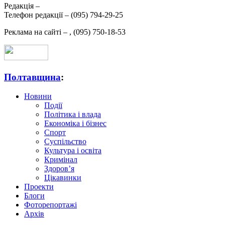
Редакція –
Телефон редакції –
(095) 794-29-25
Реклама на сайті –
,
(095) 750-18-53
Полтавщина
:
Новини
Події
Політика і влада
Економіка і бізнес
Спорт
Суспільство
Культура і освіта
Кримінал
Здоров’я
Цікавинки
Проекти
Блоги
Фоторепортажі
Архів