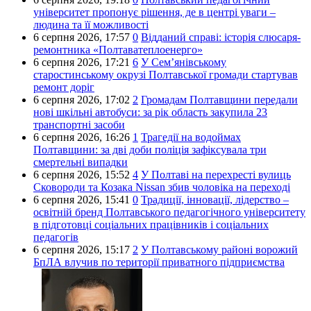
університет пропонує рішення, де в центрі уваги –
людина та її можливості
6 серпня 2026,
17:57
0
Відданий справі: історія слюсаря-
ремонтника «Полтаватеплоенерго»
6 серпня 2026,
17:21
6
У Сем’янівському
старостинському окрузі Полтавської громади стартував
ремонт доріг
6 серпня 2026,
17:02
2
Громадам Полтавщини передали
нові шкільні автобуси: за рік область закупила 23
транспортні засоби
6 серпня 2026,
16:26
1
Трагедії на водоймах
Полтавщини: за дві доби поліція зафіксувала три
смертельні випадки
6 серпня 2026,
15:52
4
У Полтаві на перехресті вулиць
Сковороди та Козака Nissan збив чоловіка на переході
6 серпня 2026,
15:41
0
Традиції, інновації, лідерство –
освітній бренд Полтавського педагогічного університету
в підготовці соціальних працівників і соціальних
педагогів
6 серпня 2026,
15:17
2
У Полтавському районі ворожий
БпЛА влучив по території приватного підприємства