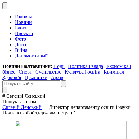
Головна
Новини
Блоги
Проекти
Фото
Досьє
Війна
Допомога армії
Новини Полтавщини:
Події
|
Політика і влада
|
Економіка і
бізнес
|
Спорт
|
Суспільство
|
Культура і освіта
|
Кримінал
|
Здоров’я
|
Цікавинки
|
Архів
# Євгеній Ленський
Пошук за тегом
Євгеній Ленський
— Директор департаменту освіти і науки
Полтавської облдержадміністрації