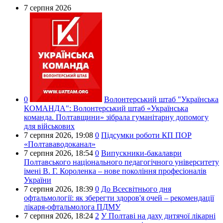
7 серпня 2026
0
Волонтерський штаб "Українська
КОМАНДА":
Волонтерський штаб «Українська
команда. Полтавщини» зібрала гуманітарну допомогу
для військових
7 серпня 2026,
19:08
0
Підсумки роботи КП ПОР
«Полтававодоканал»
7 серпня 2026,
18:54
0
Випускники-бакалаври
Полтавського національного педагогічного університету
імені В. Г. Короленка – нове покоління професіоналів
України
7 серпня 2026,
18:39
0
До Всесвітнього дня
офтальмології: як зберегти здоров'я очей – рекомендації
лікаря-офтальмолога ПДМУ
7 серпня 2026,
18:24
2
У Полтаві на даху дитячої лікарні