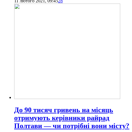
11 лютого 2021, 09:45
28
До 90 тисяч гривень на місяць
отримують керівники райрад
Полтави — чи потрібні вони місту?