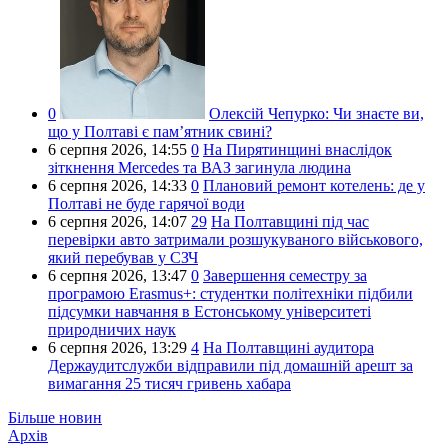
0
Олексій Чепурко:
Чи знаєте ви,
що у Полтаві є пам’ятник свині?
6 серпня 2026,
14:55
0
На Пирятинщині внаслідок
зіткнення Mercedes та ВАЗ загинула людина
6 серпня 2026,
14:33
0
Плановий ремонт котелень: де у
Полтаві не буде гарячої води
6 серпня 2026,
14:07
29
На Полтавщині під час
перевірки авто затримали розшукуваного військового,
який перебував у СЗЧ
6 серпня 2026,
13:47
0
Завершення семестру за
програмою Erasmus+: студентки політехніки підбили
підсумки навчання в Естонському університеті
природничих наук
6 серпня 2026,
13:29
4
На Полтавщині аудитора
Держаудитслужби відправили під домашній арешт за
вимагання 25 тисяч гривень хабара
Більше новин
Архів