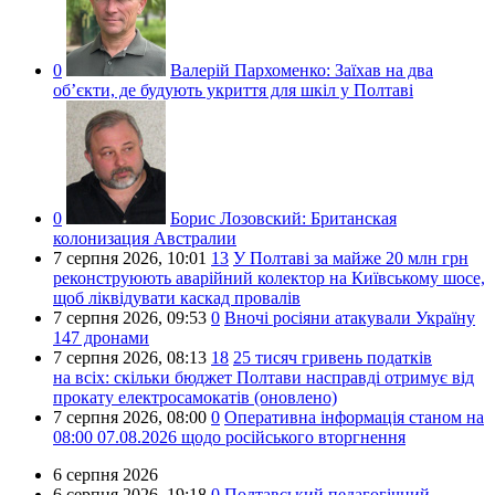
0
Валерій Пархоменко:
Заїхав на два
об’єкти, де будують укриття для шкіл у Полтаві
0
Борис Лозовский:
Британская
колонизация Австралии
7 серпня 2026,
10:01
13
У Полтаві за майже 20 млн грн
реконструюють аварійний колектор на Київському шосе,
щоб ліквідувати каскад провалів
7 серпня 2026,
09:53
0
Вночі росіяни атакували Україну
147 дронами
7 серпня 2026,
08:13
18
25 тисяч гривень податків
на всіх: скільки бюджет Полтави насправді отримує від
прокату електросамокатів (оновлено)
7 серпня 2026,
08:00
0
Оперативна інформація станом на
08:00 07.08.2026 щодо російського вторгнення
6 серпня 2026
6 серпня 2026,
19:18
0
Полтавський педагогічний