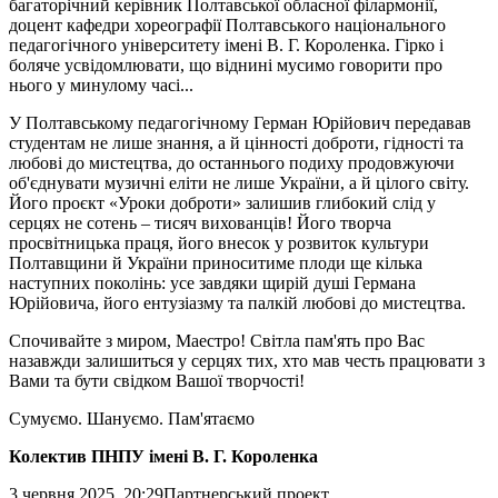
багаторічний керівник Полтавської обласної філармонії,
доцент кафедри хореографії Полтавського національного
педагогічного університету імені В. Г. Короленка. Гірко і
боляче усвідомлювати, що віднині мусимо говорити про
нього у минулому часі...
У Полтавському педагогічному Герман Юрійович передавав
студентам не лише знання, а й цінності доброти, гідності та
любові до мистецтва, до останнього подиху продовжуючи
об'єднувати музичні еліти не лише України, а й цілого світу.
Його проєкт «Уроки доброти» залишив глибокий слід у
серцях не сотень – тисяч вихованців! Його творча
просвітницька праця, його внесок у розвиток культури
Полтавщини й України приноситиме плоди ще кілька
наступних поколінь: усе завдяки щирій душі Германа
Юрійовича, його ентузіазму та палкій любові до мистецтва.
Спочивайте з миром, Маестро! Світла пам'ять про Вас
назавжди залишиться у серцях тих, хто мав честь працювати з
Вами та бути свідком Вашої творчості!
Сумуємо. Шануємо. Пам'ятаємо
Колектив ПНПУ імені В. Г. Короленка
3 червня 2025, 20:29
Партнерський проект