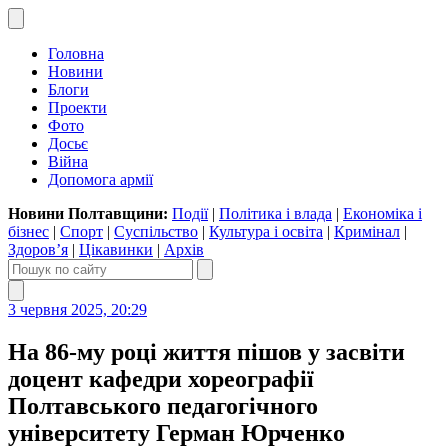
Головна
Новини
Блоги
Проекти
Фото
Досьє
Війна
Допомога армії
Новини Полтавщини:
Події
|
Політика і влада
|
Економіка і
бізнес
|
Спорт
|
Суспільство
|
Культура і освіта
|
Кримінал
|
Здоров’я
|
Цікавинки
|
Архів
3 червня 2025, 20:29
На 86-му році життя пішов у засвіти
доцент кафедри хореографії
Полтавського педагогічного
університету Герман Юрченко