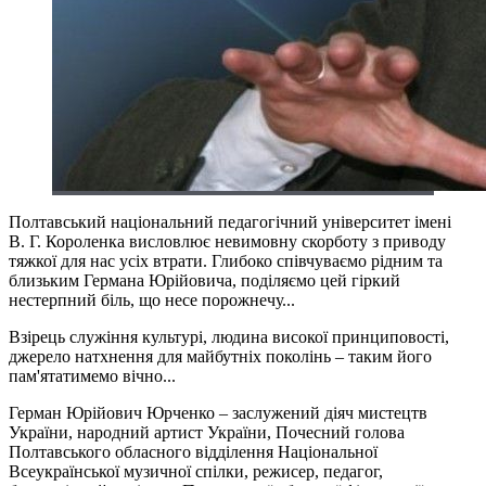
Полтавський національний педагогічний університет імені
В. Г. Короленка висловлює невимовну скорботу з приводу
тяжкої для нас усіх втрати. Глибоко співчуваємо рідним та
близьким Германа Юрійовича, поділяємо цей гіркий
нестерпний біль, що несе порожнечу...
Взірець служіння культурі, людина високої принциповості,
джерело натхнення для майбутніх поколінь – таким його
пам'ятатимемо вічно...
Герман Юрійович Юрченко – заслужений діяч мистецтв
України, народний артист України, Почесний голова
Полтавського обласного відділення Національної
Всеукраїнської музичної спілки, режисер, педагог,