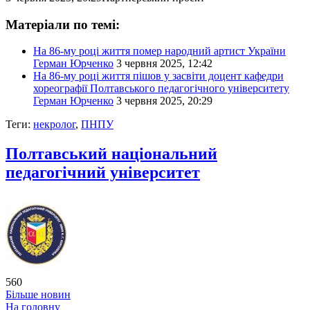
Матеріали по темі:
На 86-му році життя помер народний артист України
Герман Юрченко
3 червня 2025, 12:42
На 86-му році життя пішов у засвіти доцент кафедри
хореографії Полтавського педагогічного університету
Герман Юрченко
3 червня 2025, 20:29
Теги:
некролог
,
ПНПУ
Полтавський національний
педагогічний університет
560
Більше новин
На головну