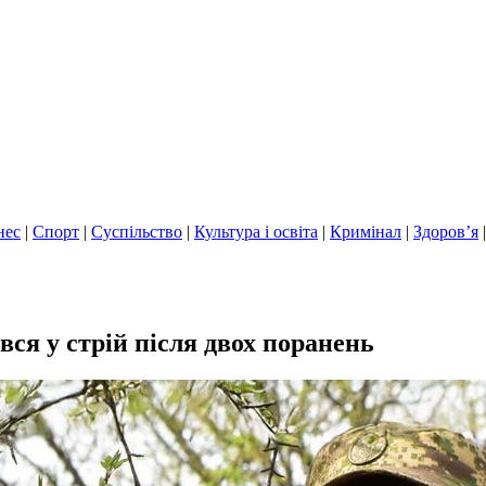
нес
|
Спорт
|
Суспільство
|
Культура і освіта
|
Кримінал
|
Здоров’я
вся у стрій після двох поранень