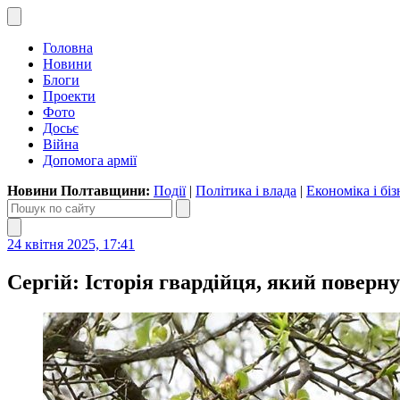
Головна
Новини
Блоги
Проекти
Фото
Досьє
Війна
Допомога армії
Новини Полтавщини:
Події
|
Політика і влада
|
Економіка і біз
24 квітня 2025, 17:41
Сергій: Історія гвардійця, який поверну