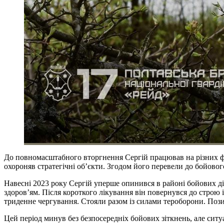
До повномасштабного вторгнення Сергій працював на різних фіз
охороняв стратегічні об’єкти. Згодом його перевели до бойовог
Навесні 2023 року Сергій уперше опинився в районі бойових дій
здоров’ям. Після короткого лікування він повернувся до строю 
триденне чергування. Стояли разом із силами тероборони. Пози
Цей період минув без безпосередніх бойових зіткнень, але сит