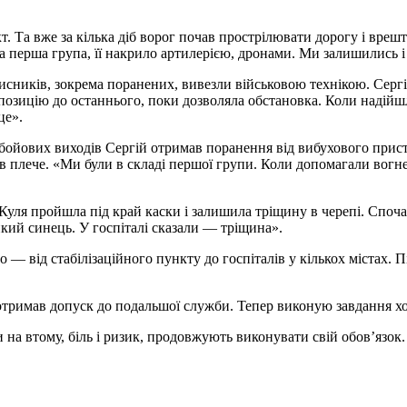
. Та вже за кілька діб ворог почав прострілювати дорогу і врешт
а перша група, її накрило артилерією, дронами. Ми залишились 
исників, зокрема поранених, вивезли військовою технікою. Серг
позицію до останнього, поки дозволяла обстановка. Коли надійш
це».
 бойових виходів Сергій отримав поранення від вибухового прис
ив плече. «Ми були в складі першої групи. Коли допомагали вог
Куля пройшла під край каски і залишила тріщину в черепі. Спочат
икий синець. У госпіталі сказали — тріщина».
від стабілізаційного пункту до госпіталів у кількох містах. Пі
отримав допуск до подальшої служби. Тепер виконую завдання хо
 на втому, біль і ризик, продовжують виконувати свій обов’язок.