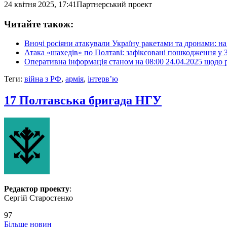
24 квітня 2025, 17:41
Партнерський проект
Читайте також:
Вночі росіяни атакували Україну ракетами та дронами: н
Атака «шахедів» по Полтаві: зафіксовані пошкодження у
Оперативна інформація станом на 08:00 24.04.2025 щодо 
Теги:
війна з РФ
,
армія
,
інтерв’ю
17 Полтавська бригада НГУ
Редактор проекту
:
Сергій Старостенко
97
Більше новин