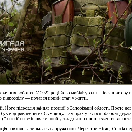
ичних роботах. У 2022 році його мобілізували. Після призову він
о підрозділу — почався новий етап у житті.
. Його підрозділ зайняв позиції в Запорізькій області. Проте до
і був відправлений на Сумщину. Там брав участь в обороні держа
ції постійно змінювали, щоб ускладнити спостереження ворогу»,
уація навколо залишалась напруженою. Через три місяці Сергія п