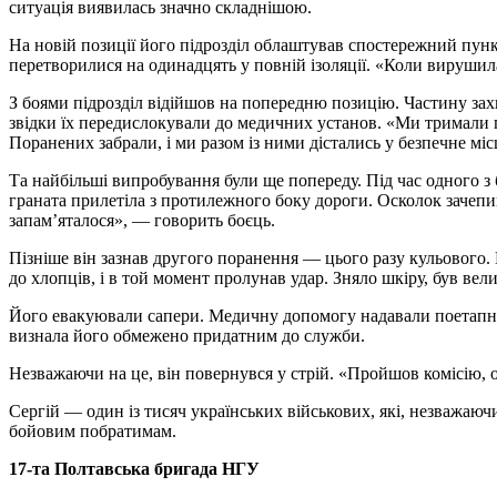
ситуація виявилась значно складнішою.
На новій позиції його підрозділ облаштував спостережний пункт
перетворилися на одинадцять у повній ізоляції. «Коли вирушил
З боями підрозділ відійшов на попередню позицію. Частину зах
звідки їх передислокували до медичних установ. «Ми тримали 
Поранених забрали, і ми разом із ними дістались у безпечне міс
Та найбільші випробування були ще попереду. Під час одного з
граната прилетіла з протилежного боку дороги. Осколок зачеп
запам’яталося», — говорить боєць.
Пізніше він зазнав другого поранення — цього разу кульового. 
до хлопців, і в той момент пролунав удар. Зняло шкіру, був вел
Його евакуювали сапери. Медичну допомогу надавали поетапно — 
визнала його обмежено придатним до служби.
Незважаючи на це, він повернувся у стрій. «Пройшов комісію, 
Сергій — один із тисяч українських військових, які, незважаючи
бойовим побратимам.
17-та Полтавська бригада НГУ