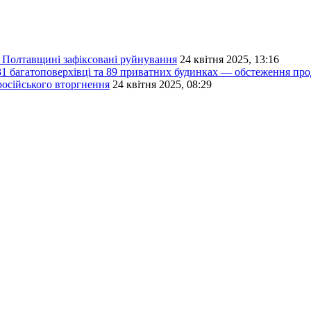
а Полтавщині зафіксовані руйнування
24 квітня 2025, 13:16
 31 багатоповерхівці та 89 приватних будинках — обстеження п
російського вторгнення
24 квітня 2025, 08:29