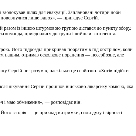
і заблокував шлях для евакуації. Заплановані чотири доби
і повернулися лише вдвох», — пригадує Сергій.
ій разом із іншою штурмовою групою дістався до пункту збору,
ла команда, приєдналися до групи і вийшли з оточення.
трою. Його підрозділ прикривав побратимів під обстрілом, коли
нем нашим, отримав осколкове поранення — несерйозне, але
ку Сергій не зрозумів, наскільки це серйозно. «Хотів підійти
сля лікування Сергій пройшов військово-лікарську комісію, яка
ч і маю обмеження», — розповідає він.
 Його історія — це приклад витримки, сили духу і вірності