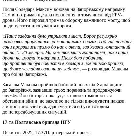
Після Соледара Максим воював на Запорізькому напрямку.
Там він отримав ще два поранення, в тому числі від FPV-
дрона. Його підрозділ тримав оборону важливого мосту, щоб
не допустити просування ворога.
«Наше завдання було утримати міст. Ворог регулярно
намагався прорватись на мотоциклах і багах. Під час туману
вони прорвались прямо до нас в окопи, зав’язався контактний
бій на 15-20 метрів. Ми обмінювались гранатами, поки наші
дрони не змогли їх накрити. Після бою побачили,
що противник був повністю в кевларі з новітньою бронею,
що дуже ускладнювало нашу задачу»
, — розповідає Максим
про бої на Запоріжжі.
Загалом Максим пройшов бойовий шлях від Харківщини
до Запоріжжя, зазнавши трьох поранень та продовжуючи
службу. Його історія показує, як швидко змінюються
обставини війни, де важливо не тільки виконувати накази,
а й постійно вчитися, адаптуватися й бути готовим
до непередбачуваних ситуацій.
17-та Полтавська бригада НГУ
16 квітня 2025, 17:37
Партнерський проект