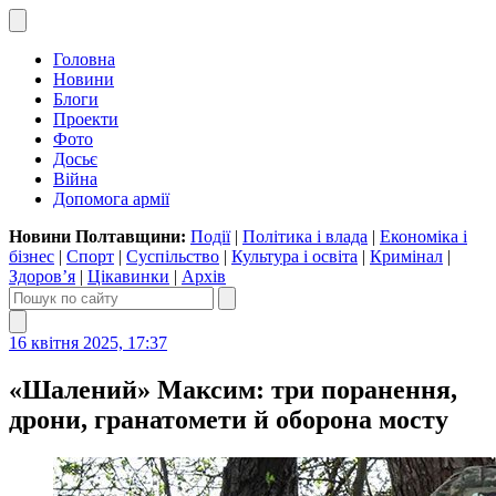
Головна
Новини
Блоги
Проекти
Фото
Досьє
Війна
Допомога армії
Новини Полтавщини:
Події
|
Політика і влада
|
Економіка і
бізнес
|
Спорт
|
Суспільство
|
Культура і освіта
|
Кримінал
|
Здоров’я
|
Цікавинки
|
Архів
16 квітня 2025, 17:37
«Шалений» Максим: три поранення,
дрони, гранатомети й оборона мосту