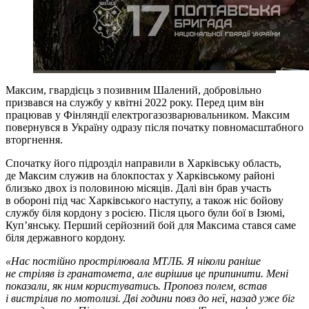
Максим, гвардієць з позивним Шалений, добровільно
призвався на службу у квітні 2022 року. Перед цим він
працював у Фінляндії електрогазозварювальником. Максим
повернувся в Україну одразу після початку повномасштабного
вторгнення.
Спочатку його підрозділ направили в Харківську область,
де Максим служив на блокпостах у Харківському районі
близько двох із половиною місяців. Далі він брав участь
в обороні під час Харківського наступу, а також ніс бойову
службу біля кордону з росією. Після цього були бої в Ізюмі,
Куп’янську. Перший серйозний бой для Максима стався саме
біля державного кордону.
«Нас постійно прострілювала МТЛБ. Я ніколи раніше
не стріляв із гранатомета, але вирішив це припинити. Мені
показали, як ним користуватись. Проповз полем, встав
і вистрілив по мотолизі. Дві години повз до неї, назад уже біг