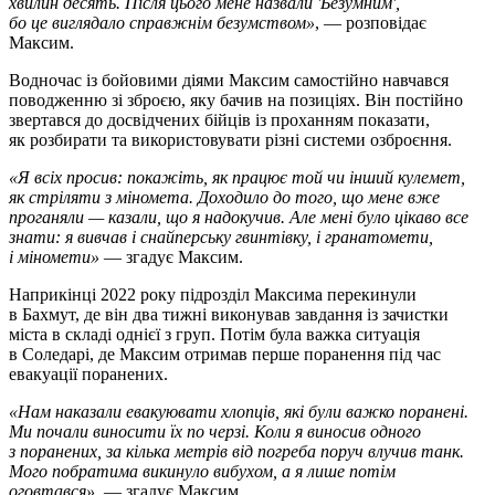
хвилин десять. Після цього мене назвали 'Безумним',
бо це виглядало справжнім безумством»
, — розповідає
Максим.
Водночас із бойовими діями Максим самостійно навчався
поводженню зі зброєю, яку бачив на позиціях. Він постійно
звертався до досвідчених бійців із проханням показати,
як розбирати та використовувати різні системи озброєння.
«Я всіх просив: покажіть, як працює той чи інший кулемет,
як стріляти з міномета. Доходило до того, що мене вже
проганяли — казали, що я надокучив. Але мені було цікаво все
знати: я вивчав і снайперську гвинтівку, і гранатомети,
і міномети»
— згадує Максим.
Наприкінці 2022 року підрозділ Максима перекинули
в Бахмут, де він два тижні виконував завдання із зачистки
міста в складі однієї з груп. Потім була важка ситуація
в Соледарі, де Максим отримав перше поранення під час
евакуації поранених.
«Нам наказали евакуювати хлопців, які були важко поранені.
Ми почали виносити їх по черзі. Коли я виносив одного
з поранених, за кілька метрів від погреба поруч влучив танк.
Мого побратима викинуло вибухом, а я лише потім
оговтався»
, — згадує Максим.