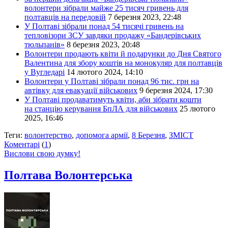
волонтери зібрали майже 25 тисяч гривень для
полтавців на передовій
7 березня 2023, 22:48
У Полтаві зібрали понад 54 тисячі гривень на
тепловізори ЗСУ завдяки продажу «Бандерівських
тюльпанів»
8 березня 2023, 20:48
Волонтери продають квіти й подарунки до Дня Святого
Валентина для збору коштів на монокуляр для полтавців
у Вугледарі
14 лютого 2024, 14:10
Волонтери у Полтаві зібрали понад 96 тис. грн на
автівку для евакуації військових
9 березня 2024, 17:30
У Полтаві продаватимуть квіти, аби зібрати кошти
на станцію керування БпЛА для військових
25 лютого
2025, 16:46
Теги:
волонтерство
,
допомога армії
,
8 Березня
,
ЗМІСТ
Коментарі
(
1
)
Вислови свою думку!
Полтава Волонтерська