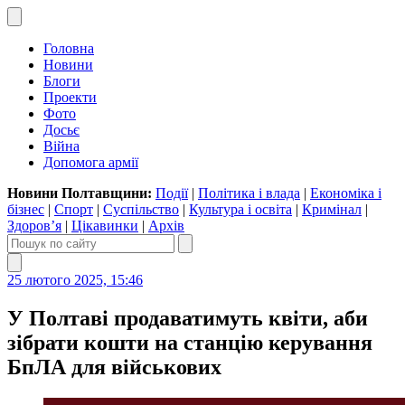
Головна
Новини
Блоги
Проекти
Фото
Досьє
Війна
Допомога армії
Новини Полтавщини:
Події
|
Політика і влада
|
Економіка і
бізнес
|
Спорт
|
Суспільство
|
Культура і освіта
|
Кримінал
|
Здоров’я
|
Цікавинки
|
Архів
25 лютого 2025, 15:46
У Полтаві продаватимуть квіти, аби
зібрати кошти на станцію керування
БпЛА для військових