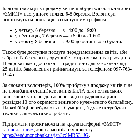
Благодійна акція з продажу квітів відбудеться біля книгарні
«ЗМІСТ» наступного тижня, 6-8 березня. Волонтери
чекатимуть на полтавців за наступним графіком:
у четвер, 6 березня — з 14:00 до 19:00
у п’ятницю, 7 березня — з 6:00 до 19:00
у суботу, 8 березня — з 9:00 до останнього букета.
Також буде доступна послуга передзамовлення квітів, аби
забрати їх без черги у зручний час протягом цих трьох днів.
Працюватиме і доставка — традиційно для замовлень від
25 квітів. Замовлення прийматимуть за телефоном: 097-763-
19-45.
За словами волонтерів, 100% прибутку з продажу квітів піде
на придбання станції керування БпЛА для полтавських
військових у підрозділі аеророзвідки і радіолокаційної
розвідки 13-ого окремого зенітного кулеметного батальйону.
Наразі бійці перебувають на Сумщині, й дуже потребують
техніки для ефективної роботи.
Підтримати проєкт можна на краудплатформі «ЗМІСТ»
за
посиланням
, або на монобанку проєкту:
https://send.monobank.ua/jar/3zSMR531JG
.