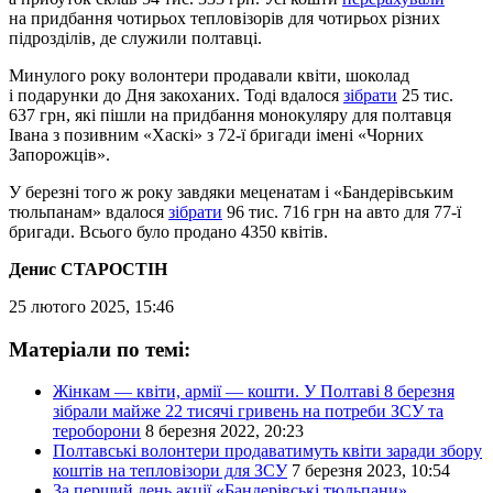
на придбання чотирьох тепловізорів для чотирьох різних
підрозділів, де служили полтавці.
Минулого року волонтери продавали квіти, шоколад
і подарунки до Дня закоханих. Тоді вдалося
зібрати
25 тис.
637 грн, які пішли на придбання монокуляру для полтавця
Івана з позивним «Хаскі» з 72-ї бригади імені «Чорних
Запорожців».
У березні того ж року завдяки меценатам і «Бандерівським
тюльпанам» вдалося
зібрати
96 тис. 716 грн на авто для 77-ї
бригади. Всього було продано 4350 квітів.
Денис СТАРОСТІН
25 лютого 2025, 15:46
Матеріали по темі:
Жінкам — квіти, армії — кошти. У Полтаві 8 березня
зібрали майже 22 тисячі гривень на потреби ЗСУ та
тероборони
8 березня 2022, 20:23
Полтавські волонтери продаватимуть квіти заради збору
коштів на тепловізори для ЗСУ
7 березня 2023, 10:54
За перший день акції «Бандерівські тюльпани»