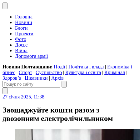
Головна
Новини
Блоги
Проекти
Фото
Досьє
Війна
Допомога армії
Новини Полтавщини:
Події
|
Політика і влада
|
Економіка і
бізнес
|
Спорт
|
Суспільство
|
Культура і освіта
|
Кримінал
|
Здоров’я
|
Цікавинки
|
Архів
27 січня 2025, 11:38
Заощаджуйте кошти разом з
двозонним електролічильником