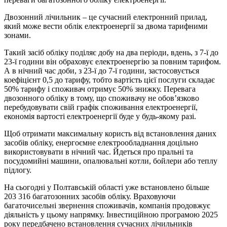
Двозонний лічильник – це сучасний електронний прилад,
який може вести облік електроенергії за двома тарифними
зонами.
Такий засіб обліку поділяє добу на два періоди, вдень, з 7-ї до
23-ї години він обраховує електроенергію за повним тарифом.
А в нічний час доби, з 23-ї до 7-ї години, застосовується
коефіцієнт 0,5 до тарифу, тобто вартість цієї послуги складає
50% тарифу і споживач отримує 50% знижку. Перевага
двозонного обліку в тому, що споживачу не обов’язково
перебудовувати свій графік споживання електроенергії,
економія вартості електроенергії буде у будь-якому разі.
Щоб отримати максимальну користь від встановлення даних
засобів обліку, енергоємне електрообладнання доцільно
використовувати в нічний час. Йдеться про пральні та
посудомийні машини, опалювальні котли, бойлери або теплу
підлогу.
На сьогодні у Полтавській області уже встановлено більше
203 316 багатозонних засобів обліку. Враховуючи
багаточисельні звернення споживачів, компанія продовжує
діяльність у цьому напрямку. Інвестиційною програмою 2025
року передбачено встановлення сучасних лічильників