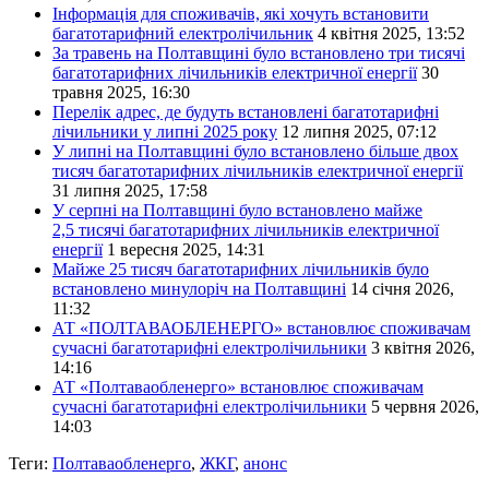
Інформація для споживачів, які хочуть встановити
багатотарифний електролічильник
4 квітня 2025, 13:52
За травень на Полтавщині було встановлено три тисячі
багатотарифних лічильників електричної енергії
30
травня 2025, 16:30
Перелік адрес, де будуть встановлені багатотарифні
лічильники у липні 2025 року
12 липня 2025, 07:12
У липні на Полтавщині було встановлено більше двох
тисяч багатотарифних лічильників електричної енергії
31 липня 2025, 17:58
У серпні на Полтавщині було встановлено майже
2,5 тисячі багатотарифних лічильників електричної
енергії
1 вересня 2025, 14:31
Майже 25 тисяч багатотарифних лічильників було
встановлено минулоріч на Полтавщині
14 січня 2026,
11:32
АТ «ПОЛТАВАОБЛЕНЕРГО» встановлює споживачам
сучасні багатотарифні електролічильники
3 квітня 2026,
14:16
АТ «Полтаваобленерго» встановлює споживачам
сучасні багатотарифні електролічильники
5 червня 2026,
14:03
Теги:
Полтаваобленерго
,
ЖКГ
,
анонс