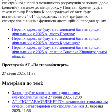
електричної енергії з можливістю розрахунків за зонами доби
(день/ніч). Загалом до кінця року, у Полтаві, Кременчуці, а
також селищі Власівка Кіровоградської області буде
встановлено 24 014 однофазних та 967 трифазних
електролічильників з функцією дистанційної передачі даних.
Перелік адрес, де будуть встановлені багатотарифні
лічильники у 2025 р., місто Полтава
;
Перелік адрес, де будуть встановлені багатотарифні
лічильники у 2025 р., місто Кременчук
;
Перелік адрес, де будуть встановлені багатотарифні
лічильники у 2025 р., селище Власівка Кіровоградської
області
.
Пресслужба АТ «Полтаваобленерго»
27 січня 2025, 11:38
Матеріали по темі:
Заощаджуйте кошти разом з двозонним
електролічильником
27 січня 2025, 12:38
АТ «ПОЛТАВАОБЛЕНЕРГО» встановлює споживачам
сучасні багатотарифні електролічильники
31 березня
2025, 11:56