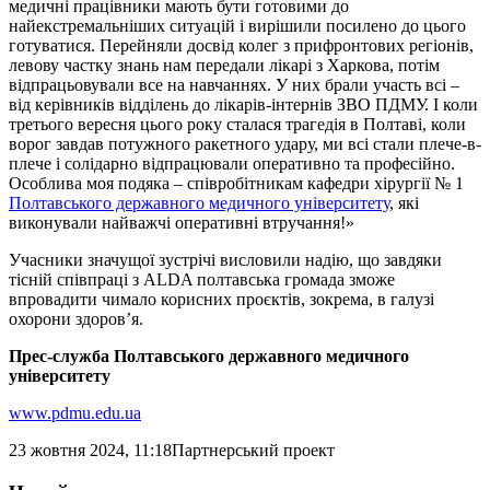
медичні працівники мають бути готовими до
найекстремальніших ситуацій і вирішили посилено до цього
готуватися. Перейняли досвід колег з прифронтових регіонів,
левову частку знань нам передали лікарі з Харкова, потім
відпрацьовували все на навчаннях. У них брали участь всі –
від керівників відділень до лікарів-інтернів ЗВО ПДМУ. І коли
третього вересня цього року сталася трагедія в Полтаві, коли
ворог завдав потужного ракетного удару, ми всі стали плече-в-
плече і солідарно відпрацювали оперативно та професійно.
Особлива моя подяка – співробітникам кафедри хірургії № 1
Полтавського державного медичного університету
, які
виконували найважчі оперативні втручання!»
Учасники значущої зустрічі висловили надію, що завдяки
тісній співпраці з ALDA полтавська громада зможе
впровадити чимало корисних проєктів, зокрема, в галузі
охорони здоров’я.
Прес-служба Полтавського державного медичного
університету
www.pdmu.edu.ua
23 жовтня 2024, 11:18
Партнерський проект