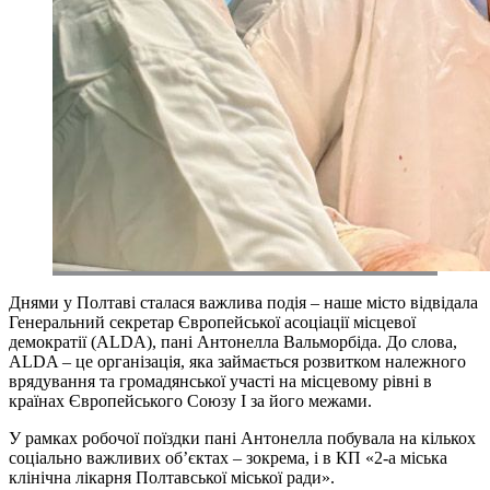
Днями у Полтаві сталася важлива подія – наше місто відвідала
Генеральний секретар Європейської асоціації місцевої
демократії (ALDA), пані Антонелла Вальморбіда. До слова,
ALDA – це організація, яка займається розвитком належного
врядування та громадянської участі на місцевому рівні в
країнах Європейського Союзу І за його межами.
У рамках робочої поїздки пані Антонелла побувала на кількох
соціально важливих обʼєктах – зокрема, і в КП «2-а міська
клінічна лікарня Полтавської міської ради».