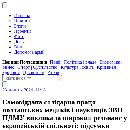
Головна
Новини
Блоги
Проекти
Фото
Досьє
Війна
Допомога армії
Новини Полтавщини:
Події
|
Політика і влада
|
Економіка і
бізнес
|
Спорт
|
Суспільство
|
Культура і освіта
|
Кримінал
|
Здоров’я
|
Цікавинки
|
Архів
23 жовтня 2024, 11:18
Самовіддана солідарна праця
полтавських медиків і науковців ЗВО
ПДМУ викликала широкий резонанс у
європейській спільноті: підсумки