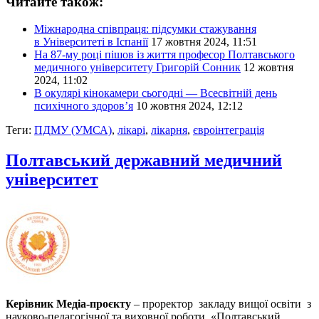
Читайте також:
Міжнародна співпраця: підсумки стажування
в Університеті в Іспанії
17 жовтня 2024, 11:51
На 87-му році пішов із життя професор Полтавського
медичного університету Григорій Сонник
12 жовтня
2024, 11:02
В окулярі кінокамери сьогодні — Всесвітній день
психічного здоров’я
10 жовтня 2024, 12:12
Теги:
ПДМУ (УМСА)
,
лікарі
,
лікарня
,
євроінтеграція
Полтавський державний медичний
університет
Керівник Медіа-проєкту
– проректор закладу вищої освіти з
науково-педагогічної та виховної роботи «Полтавський