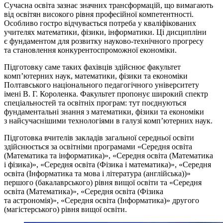
Сучасна освіта зазнає значних трансформацій, що вимагають
від освітян високого рівня професійної компетентності.
Особливо гостро відчувається потреба у кваліфікованих
учителях математики, фізики, інформатики. Ці дисципліни
є фундаментом для розвитку науково-технічного прогресу
та становлення конкурентоспроможної економіки.
Підготовку саме таких фахівців здійснює факультет
комп’ютерних наук, математики, фізики та економіки
Полтавського національного педагогічного університету
імені В. Г. Короленка. Факультет пропонує широкий спектр
спеціальностей та освітніх програм: тут поєднуються
фундаментальні знання з математики, фізики та економіки
з найсучаснішими технологіями в галузі комп’ютерних наук.
Підготовка вчителів закладів загальної середньої освіти
здійснюється за освітніми програмами «Середня освіта
(Математика та інформатика)», «Середня освіта (Математика
і фізика)», «Середня освіта (Фізика і математика)», «Середня
освіта (Інформатика та мова і література (англійська))»
першого (бакалаврського) рівня вищої освіти та «Середня
освіта (Математика)», «Середня освіта (Фізика
та астрономія)», «Середня освіта (Інформатика)» другого
(магістерського) рівня вищої освіти.