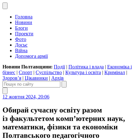
Головна
Новини
Блоги
Проекти
Фото
Досьє
Війна
Допомога армії
Новини Полтавщини:
Події
|
Політика і влада
|
Економіка і
бізнес
|
Спорт
|
Суспільство
|
Культура і освіта
|
Кримінал
|
Здоров’я
|
Цікавинки
|
Архів
12 жовтня 2024, 20:06
Обирай сучасну освіту разом
із факультетом комп’ютерних наук,
математики, фізики та економіки
Полтавського педагогічного