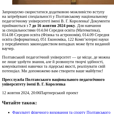
Запрошуємо скористатися додатковою можливістю вступу
на затребувані спеціальності у Полтавському національному
педагогічному університеті імені В. Г. Короленка! Документи
приймаються з
7 до 16 жовтня
2024 року
. Для навчання
за спеціальностями 014.04 Середня освіта (Математика),
014.08 Середня освіта (Фізика та астрономія), 014.09 Середня
освіта (Інформатика), 051 Економіка, 122 Комп’ютерні науки
у передбачених законодавством випадках може бути виданий
ваучер.
Полтавський педагогічний університет — це місце, де можна
не лише здобути знання, але й розвинути творчі здібності,
комунікативні навички та лідерські якості, реалізувати свій
потенціал. Ми допоможемо вам створити ваше майбутнє!
Пресслужба Полтавського національного педагогічного
університету імені В. Г. Короленка
12 жовтня 2024, 20:06
Партнерський проект
Читайте також:
Факультет фізичного виховання та спорту Полтавського