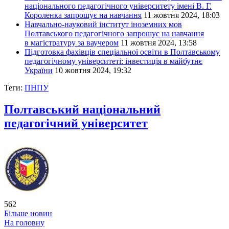
національного педагогічного університету імені В. Г.
Короленка запрошує на навчання
11 жовтня 2024, 18:03
Навчально-науковий інститут іноземних мов
Полтавського педагогічного запрошує на навчання
в магістратуру за ваучером
11 жовтня 2024, 13:58
Підготовка фахівців спеціальної освіти в Полтавському
педагогічному університеті: інвестиція в майбутнє
України
10 жовтня 2024, 19:32
Теги:
ПНПУ
Полтавський національний
педагогічний університет
562
Більше новин
На головну