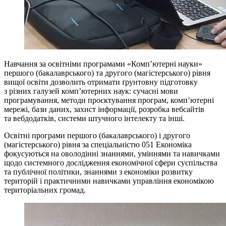
Навчання за освітніми програмами «Комп’ютерні науки»
першого (бакалаврського) та другого (магістерського) рівня
вищої освіти дозволить отримати ґрунтовну підготовку
з різних галузей комп’ютерних наук: сучасні мови
програмування, методи проєктування програм, комп’ютерні
мережі, бази даних, захист інформації, розробка вебсайтів
та вебдодатків, системи штучного інтелекту та інші.
Освітні програми першого (бакалаврського) і другого
(магістерського) рівня за спеціальністю 051 Економіка
фокусуються на оволодінні знаннями, уміннями та навичками
щодо системного дослідження економічної сфери суспільства
та публічної політики, знаннями з економіки розвитку
територій і практичними навичками управління економікою
територіальних громад.