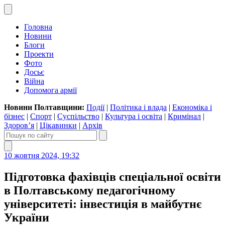
Головна
Новини
Блоги
Проекти
Фото
Досьє
Війна
Допомога армії
Новини Полтавщини:
Події
|
Політика і влада
|
Економіка і
бізнес
|
Спорт
|
Суспільство
|
Культура і освіта
|
Кримінал
|
Здоров’я
|
Цікавинки
|
Архів
10 жовтня 2024, 19:32
Підготовка фахівців спеціальної освіти
в Полтавському педагогічному
університеті: інвестиція в майбутнє
України