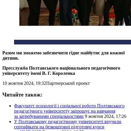
Разом ми зможемо забезпечити гідне майбутнє для кожної
дитини.
Пресслужба Полтавського національного педагогічного
університету імені В. Г. Короленка
10 жовтня 2024, 19:32
Партнерський проект
Читайте також:
Факультет психології і соціальної роботи Полтавського
педагогічного університету запрошує на навчання
за затребуваними спеціальностями
9 жовтня 2024, 17:26
У Полтавському педагогічному університеті вручили
сертифікати на безкоштовні підготовчі курси