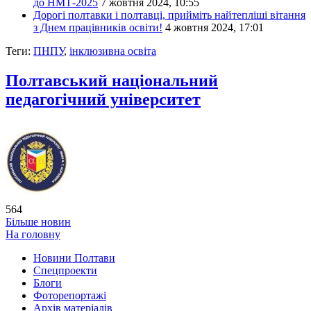
до НМТ-2025
7 жовтня 2024, 10:55
Дорогі полтавки і полтавці, прийміть найтепліші вітання
з Днем працівників освіти!
4 жовтня 2024, 17:01
Теги:
ПНПУ
,
інклюзивна освіта
Полтавський національний
педагогічний університет
564
Більше новин
На головну
Новини Полтави
Спецпроекти
Блоги
Фоторепортажі
Архів матеріалів