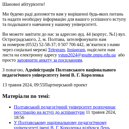
Шановні абітурієнти!
Ми будемо раді допомогти вам у вирішенні будь-яких питань
та надати необхідну інформацію для вашого успішного вступу
та подальшого навчання у нашому університеті.
Ви можете завітати до нас за адресою ауд. 44 (корпус. №1) вул.
Остроградського, 2, м. Полтава, зателефонувати нам
за номером (0532) 52-58-37; 0 507 706 442, зв’язатися з нами
через соціальні мережі
Telegram
,
Instagram
, надіслати нам
листа на електронну адресу
vstup2024@gsuite.pnpu.edu.ua
або
просто
заповнити анкету за посиланням
.
З повагою,
Адміністрація Полтавського національного
педагогічного університету імені В. Г. Короленка
13 травня 2024, 09:55
Партнерський проект
Матеріали по темі:
Полтавський педагогічний університет розпочинає
реєстрацію на вступ до аспірантури
11 травня 2024,
18:56
У Полтавському національному педагогічному
університеті імені В. Г. Короленка відбувся День