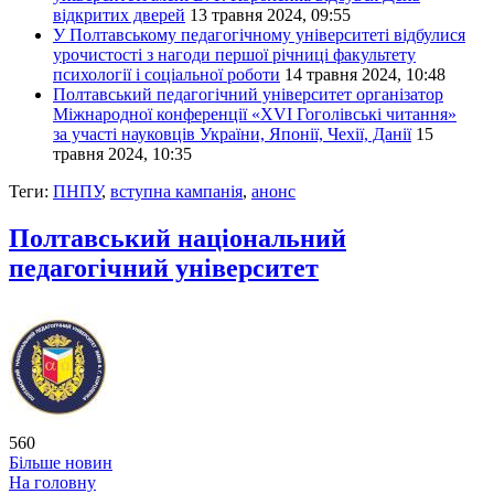
відкритих дверей
13 травня 2024, 09:55
У Полтавському педагогічному університеті відбулися
урочистості з нагоди першої річниці факультету
психології і соціальної роботи
14 травня 2024, 10:48
Полтавський педагогічний університет організатор
Міжнародної конференції «XVI Гоголівські читання»
за участі науковців України, Японії, Чехії, Данії
15
травня 2024, 10:35
Теги:
ПНПУ
,
вступна кампанія
,
анонс
Полтавський національний
педагогічний університет
560
Більше новин
На головну