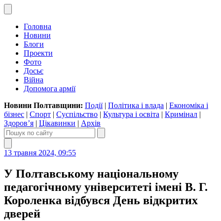
Головна
Новини
Блоги
Проекти
Фото
Досьє
Війна
Допомога армії
Новини Полтавщини:
Події
|
Політика і влада
|
Економіка і
бізнес
|
Спорт
|
Суспільство
|
Культура і освіта
|
Кримінал
|
Здоров’я
|
Цікавинки
|
Архів
13 травня 2024, 09:55
У Полтавському національному
педагогічному університеті імені В. Г.
Короленка відбувся День відкритих
дверей