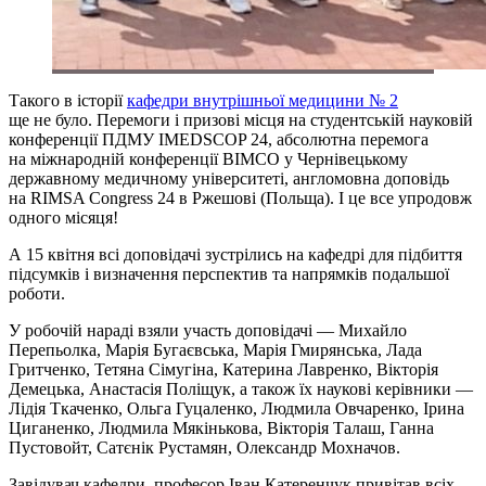
Такого в історії
кафедри внутрішньої медицини № 2
ще не було. Перемоги і призові місця на студентській науковій
конференції ПДМУ IMEDSCOP 24, абсолютна перемога
на міжнародній конференції ВIMСО у Чернівецькому
державному медичному університеті, англомовна доповідь
на RIMSA Congress 24 в Ржешові (Польща). І це все упродовж
одного місяця!
А 15 квітня всі доповідачі зустрілись на кафедрі для підбиття
підсумків і визначення перспектив та напрямків подальшої
роботи.
У робочій нараді взяли участь доповідачі — Михайло
Перепьолка, Марія Бугаєвська, Марія Гмирянська, Лада
Гритченко, Тетяна Сімугіна, Катерина Лавренко, Вікторія
Демецька, Анастасія Поліщук, а також їх наукові керівники —
Лідія Ткаченко, Ольга Гуцаленко, Людмила Овчаренко, Ірина
Циганенко, Людмила Мякінькова, Вікторія Талаш, Ганна
Пустовойт, Сатєнік Рустамян, Олександр Мохначов.
Завідувач кафедри, професор Іван Катеренчук привітав всіх