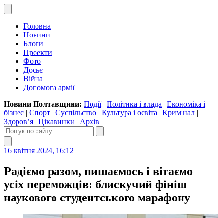
Головна
Новини
Блоги
Проекти
Фото
Досьє
Війна
Допомога армії
Новини Полтавщини:
Події
|
Політика і влада
|
Економіка і
бізнес
|
Спорт
|
Суспільство
|
Культура і освіта
|
Кримінал
|
Здоров’я
|
Цікавинки
|
Архів
16 квітня 2024, 16:12
Радіємо разом, пишаємось і вітаємо
усіх переможців: блискучий фініш
наукового студентського марафону