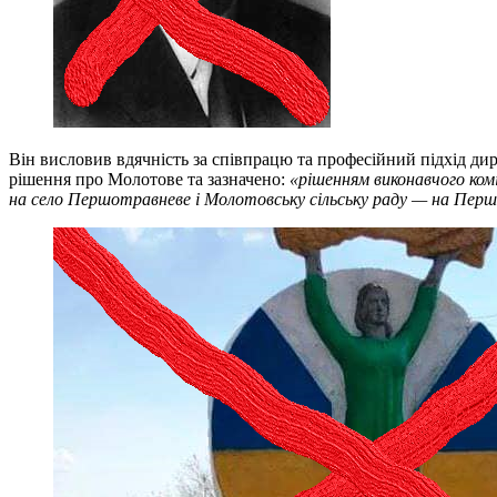
Він висловив вдячність за співпрацю та професійний підхід дир
рішення про Молотове та зазначено:
«рішенням виконавчого ком
на село Першотравневе і Молотовську сільську раду — на Пер