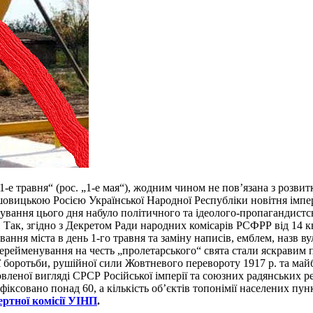
„1-е травня“ (рос. „1-е мая“), жодним чином не пов’язана з розвит
ьшовицькою Росією Української Народної Республіки новітня імп
кування цього дня набуло політичного та ідеолого-пропагандистс
 Так, згідно з Декретом Ради народних комісарів РСФРР від 14 кв
ння міста в день 1-го травня та заміну написів, емблем, назв вул
перейменування на честь „пролетарського“ свята стали яскравим п
боротьби, рушійної сили Жовтневого перевороту 1917 р. та майбут
вленої вигляді СРСР Російської імперії та союзних радянських ре
фіксовано понад 60, а кількість об’єктів топонімії населених пун
ртної комісії УІНП
.