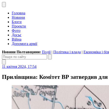
Головна
Новини
Блоги
Проекти
Фото
Досьє
Війна
Допомога армії
Новини Полтавщини:
Події
|
Політика і влада
|
Економіка і біз
11 квітня 2024, 17:54
Прилівщина: Комітет ВР затвердив для 