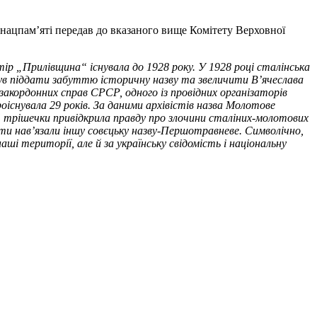
нацпам’яті передав до вказаного вище Комітету Верховної
утір „Прилівщина“ існувала до 1928 року. У 1928 році сталінська
ув піддати забуттю історичну назву та звеличити В’ячеслава
закордонних справ СРСР, одного із провідних організаторів
оіснувала 29 років. За даними архівістів назва Молотове
а“ трішечки привідкрила правду про злочини сталіних-молотових
ти нав’язали іншу совєцьку назву-Першотравневе. Символічно,
ші території, але й за українську свідомість і національну