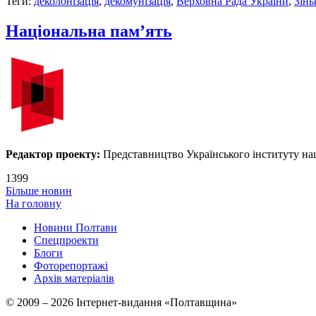
Теги:
деколонізація
,
декомунізація
,
Верховна Рада України
,
Зінь
Національна пам’ять
Редактор проекту:
Представництво Українського інституту нац
1399
Більше новин
На головну
Новини Полтави
Спецпроекти
Блоги
Фоторепортажі
Архів матеріалів
© 2009 – 2026 Інтернет-видання «Полтавщина»