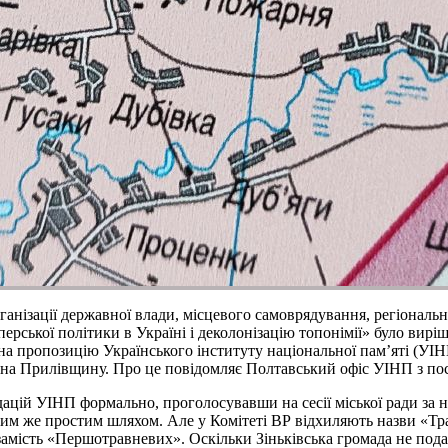
організації державної влади, місцевого самоврядування, регіонал
ерської політики в Україні і деколонізацію топонімії» було вир
, на пропозицію Українського інституту національної пам’яті (УІ
 на Прилівщину. Про це повідомляє Полтавський офіс УІНП з по
дацій УІНП формально, проголосувавши на сесії міської ради за н
ким же простим шляхом. Але у Комітеті ВР відхиляють назви «Тр
замість «Першотравневих». Оскільки Зіньківська громада не под