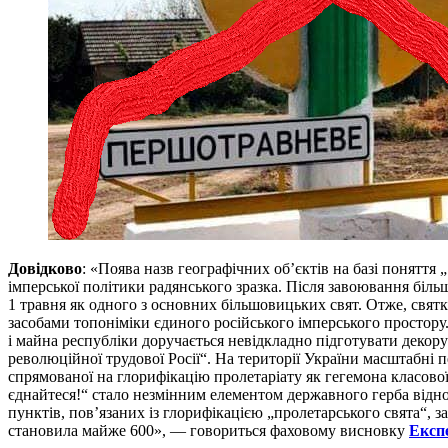
Довідково
: «Поява назв географічних об’єктів на базі поняття 
імперської політики радянського зразка. Після завоювання біл
1 травня як одного з основних більшовицьких свят. Отже, свят
засобами топоніміки єдиного російського імперського простору.
і майна республіки доручається невідкладно підготувати декорува
революційної трудової Росії“. На території України масштабні 
спрямованої на глорифікацію пролетаріату як гегемона класової 
єднайтеся!“ стало незмінним елементом державного герба відно
пунктів, пов’язаних із глорифікацією „пролетарського свята“, за
становила майже 600», — говориться фаховому висновку
Експе