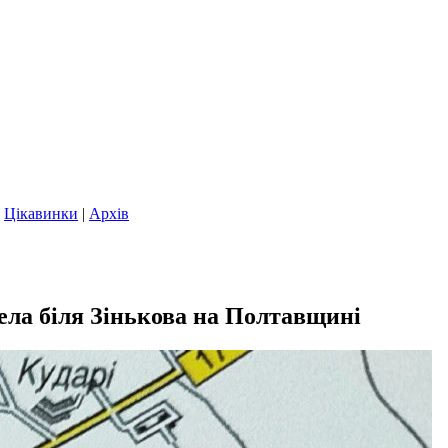
|
Цікавинки
|
Архів
ела біля Зінькова на Полтавщині