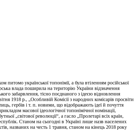
ком питомо української топонімії, а була втіленням російської
ерська влада поширила на територію України відзначення
ького забарвлення, тісно поєднаного з ідеєю відновлення
ітня 1918 р., „Особливій Комісії з народних комісарів просвіти
иць, гербів і т. п. новими, що відображають ідеї й почуття
рикладом масової ідеологічної топонімічної номінації,
ньої „світової революції“, а гасло „Пролетарі всіх країн,
спублік. Станом на сьогодні в Україні лише назв населених
ктів, названих на честь 1 травня, станом на кінець 2018 року