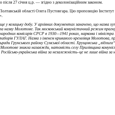
 після 27 січня ц.р. — згідно з деколонізаційним законом.
олтавській області Олега Пустовгара. Цю пропозицію Інститут 
».
 ще у козацьку добу. У архівних документах заначено, що назва х
ала назву Молотове. Так московський комуністичний режим прагн
народних комісарів СРСР в 1930—1941 роках, наркома і міністра 
таборів ГУЛАГ. Назва з іменем кривавого кремлівця Молотова, пр
ільради Грунського району Сумської області. Хрущовська „відлиг
ва Молотове зникла назавжди, натомість селу Прилівщина комуніс
Російсько-українська війна за незалежність–це не лише війна за на