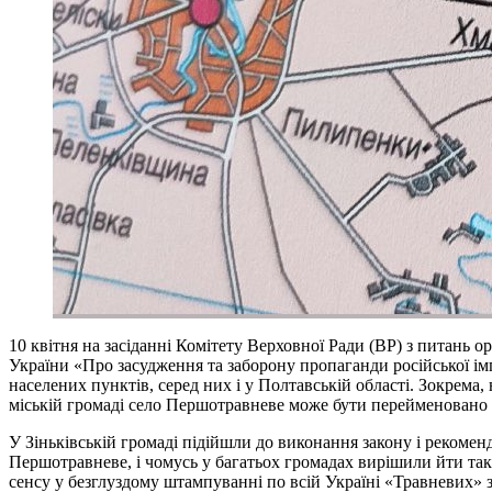
10 квітня на засіданні Комітету Верховної Ради (ВР) з питань 
України «Про засудження та заборону пропаганди російської імп
населених пунктів, серед них і у Полтавській області. Зокрема
міській громаді село Першотравневе може бути перейменовано
У Зіньківській громаді підійшли до виконання закону і рекомен
Першотравневе, і чомусь у багатьох громадах вирішили йти та
сенсу у безглуздому штампуванні по всій Україні «Травневих» 