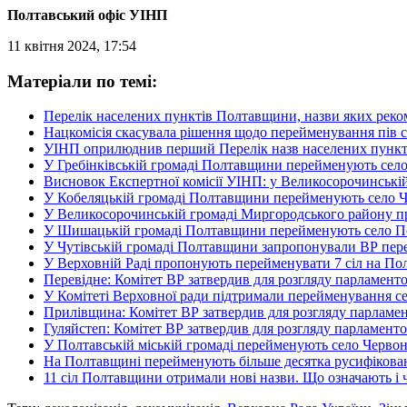
Полтавський офіс УІНП
11 квітня 2024, 17:54
Матеріали по темі:
Перелік населених пунктів Полтавщини, назви яких рек
Нацкомісія скасувала рішення щодо перейменування пів 
УІНП оприлюднив перший Перелік назв населених пунктів
У Гребінківській громаді Полтавщини перейменують село, 
Висновок Експертної комісії УІНП: у Великосорочинськ
У Кобеляцькій громаді Полтавщини перейменують село 
У Великосорочинській громаді Миргородського району п
У Шишацькій громаді Полтавщини перейменують село Пе
У Чутівській громаді Полтавщини запропонували ВР пе
У Верховній Раді пропонують перейменувати 7 сіл на По
Перевідне: Комітет ВР затвердив для розгляду парламен
У Комітеті Верховної ради підтримали перейменування с
Прилівщина: Комітет ВР затвердив для розгляду парламен
Гуляйстеп: Комітет ВР затвердив для розгляду парламент
У Полтавській міській громаді перейменують село Черво
На Полтавщині перейменують більше десятка русифікован
11 сіл Полтавщини отримали нові назви. Що означають і