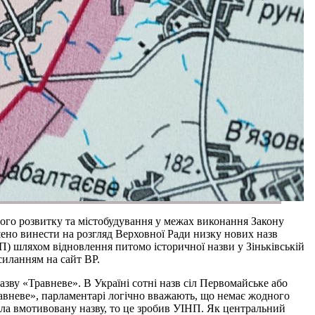
ьного розвитку та містобудування у межах виконання Закону
ішено винести на розгляд Верховної Ради низку нових назв
НП) шляхом відновлення питомо історичної назви у Зіньківській
силанням на сайт ВР.
азву «Травневе». В Україні сотні назв сіл Первомайське або
авневе», парламентарі логічно вважають, що немає жодного
ала вмотивовану назву, то це зробив УІНП. Як центральний