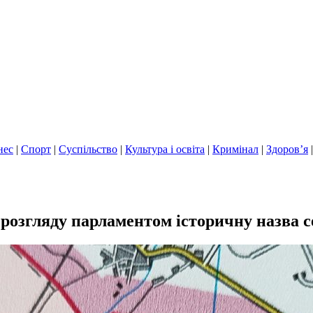
нес
|
Спорт
|
Суспільство
|
Культура і освіта
|
Кримінал
|
Здоров’я
розгляду парламентом історичну назва с