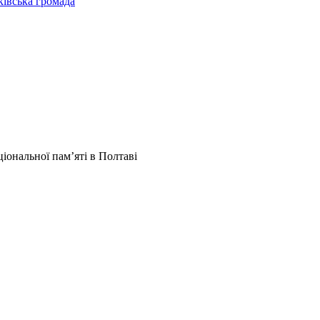
ківська громада
іональної пам’яті в Полтаві