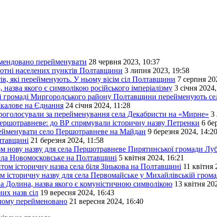
омендовано перейменувати
28 червня 2023, 10:37
сотні населених пунктів Полтавщини
3 липня 2023, 19:58
, які перейменують. У ньому вісім сіл Полтавщини
7 серпня 20
назва якого є символікою російського імперіалізму
3 січня 2024,
ій громаді Миргородського району Полтавщини перейменують се
Чкалове на Єднання
24 січня 2024, 11:28
роголосували за перейменування села Декабристи на «Мирне»
3
ршотравневе: до ВР спрямували історичну назву Петренки
6 бе
рейменувати село Першотравневе на Майдан
9 березня 2024, 14:2
лтавщині
21 березня 2024, 11:58
том нову назву для села Першотравневе Пирятинської громади Лу
ела Новомосковське на Полтавщині
5 квітня 2024, 16:21
том історичну назва села біля Зінькова на Полтавщині
11 квітня 
ом історичну назву для села Первомайське у Михайлівській гро
на Долина, назва якого є комуністичною символікою
13 квітня 20
их назв сіл
19 вересня 2024, 16:43
 чому перейменовано
21 вересня 2024, 16:40