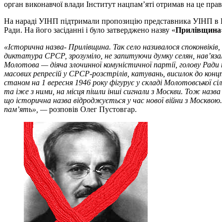
орган виконавчої влади Інститут нацпам’яті отримав на це право
На нараді УІНП підтримали пропозицію представника УІНП в П
Ради. На його засіданні і було затверджено назву «
Прилівщина
«Історична назва- Прилівщина. Так село називалося споконвіків,
диктатура СРСР, зрозуміло, не запитуючи думку селян, нав’яз
Молотова — діяча злочинної комуністичної партії, голову Ради 
масових репресій у СРСР-розстрілів, катувань, висилок до конц
станом на 1 вересня 1946 року фігурує у складі Молотовської с
та іже з ними, на місця пішли інші сигнали з Москви. Тож наз
що історична назва відроджується у час нової війни з Москвою. 
пам’ять», —
розповів Олег Пустовгар.