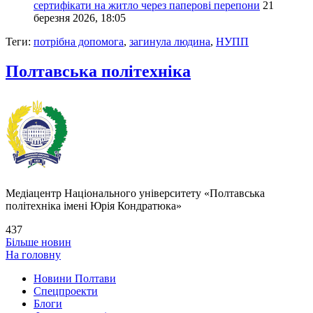
сертифікати на житло через паперові перепони
21
березня 2026, 18:05
Теги:
потрібна допомога
,
загинула людина
,
НУПП
Полтавська політехніка
Медіацентр Національного університету «Полтавська
політехніка імені Юрія Кондратюка»
437
Більше новин
На головну
Новини Полтави
Спецпроекти
Блоги