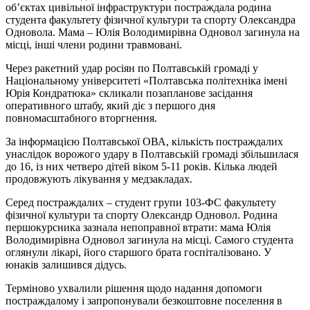
об’єктах цивільної інфраструктури постраждала родина
студента факультету фізичної культури та спорту Олександра
Одновола. Мама – Юлія Володимирівна Одновол загинула на
місці, інші члени родини травмовані.
Через ракетний удар росіян по Полтавській громаді у
Національному університеті «Полтавська політехніка імені
Юрія Кондратюка» скликали позапланове засідання
оперативного штабу, який діє з першого дня
повномасштабного вторгнення.
За інформацією Полтавської ОВА, кількість постраждалих
унаслідок ворожого удару в Полтавській громаді збільшилася
до 16, із них четверо дітей віком 5-11 років. Кілька людей
продовжують лікування у медзакладах.
Серед постраждалих – студент групи 103-ФС факультету
фізичної культури та спорту Олександр Одновол. Родина
першокурсника зазнала непоправної втрати: мама Юлія
Володимирівна Одновол загинула на місці. Самого студента
оглянули лікарі, його старшого брата госпіталізовано. У
юнаків залишився дідусь.
Терміново ухвалили рішення щодо надання допомоги
постраждалому і запропонували безкоштовне поселення в