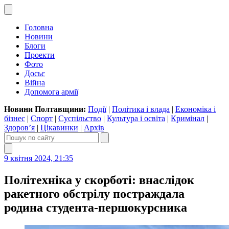
Головна
Новини
Блоги
Проекти
Фото
Досьє
Війна
Допомога армії
Новини Полтавщини:
Події
|
Політика і влада
|
Економіка і
бізнес
|
Спорт
|
Суспільство
|
Культура і освіта
|
Кримінал
|
Здоров’я
|
Цікавинки
|
Архів
9 квітня 2024, 21:35
Політехніка у скорботі: внаслідок
ракетного обстрілу постраждала
родина студента-першокурсника