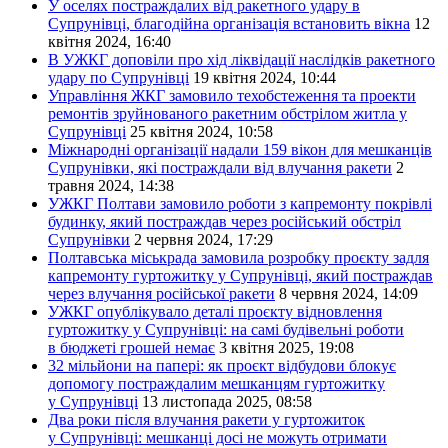
У оселях постраждалих від ракетного удару в
Супрунівці, благодійна організація встановить вікна
12
квітня 2024, 16:40
В УЖКГ доповіли про хід ліквідації наслідків ракетного
удару по Супрунівці
19 квітня 2024, 10:44
Управління ЖКГ замовило техобстеження та проекти
ремонтів зруйнованого ракетним обстрілом житла у
Супрунівці
25 квітня 2024, 10:58
Міжнародні організації надали 159 вікон для мешканців
Супрунівки, які постраждали від влучання ракети
2
травня 2024, 14:38
УЖКГ Полтави замовило роботи з капремонту покрівлі
будинку, який постраждав через російський обстріл
Супрунівки
2 червня 2024, 17:29
Полтавська міськрада замовила розробку проєкту задля
капремонту гуртожитку у Супрунівці, який постраждав
через влучання російської ракети
8 червня 2024, 14:09
УЖКГ опублікувало деталі проєкту відновлення
гуртожитку у Супрунівці: на самі будівельні роботи
в бюджеті грошей немає
3 квітня 2025, 19:08
32 мільйони на папері: як проєкт відбудови блокує
допомогу постраждалим мешканцям гуртожитку
у Супрунівці
13 листопада 2025, 08:58
Два роки після влучання ракети у гуртожиток
у Супрунівці: мешканці досі не можуть отримати