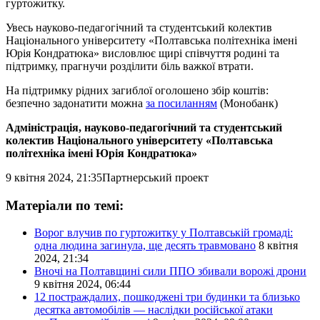
гуртожитку.
Увесь науково-педагогічний та студентський колектив
Національного університету «Полтавська політехніка імені
Юрія Кондратюка» висловлює щирі співчуття родині та
підтримку, прагнучи розділити біль важкої втрати.
На підтримку рідних загиблої оголошено збір коштів:
безпечно задонатити можна
за посиланням
(Монобанк)
Адміністрація, науково-педагогічний та студентський
колектив Національного університету «Полтавська
політехніка імені Юрія Кондратюка»
9 квітня 2024, 21:35
Партнерський проект
Матеріали по темі:
Ворог влучив по гуртожитку у Полтавській громаді:
одна людина загинула, ще десять травмовано
8 квітня
2024, 21:34
Вночі на Полтавщині сили ППО збивали ворожі дрони
9 квітня 2024, 06:44
12 постраждалих, пошкоджені три будинки та близько
десятка автомобілів — наслідки російської атаки