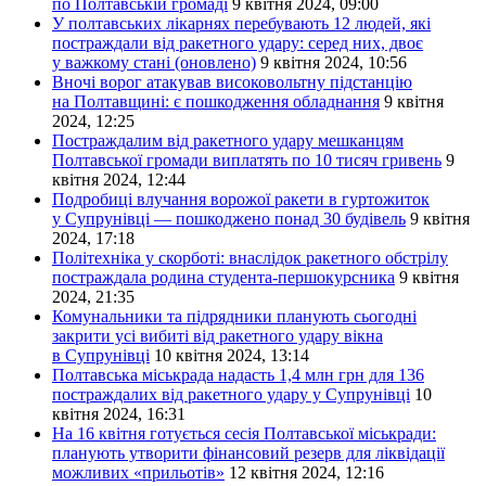
по Полтавській громаді
9 квітня 2024, 09:00
У полтавських лікарнях перебувають 12 людей, які
постраждали від ракетного удару: серед них, двоє
у важкому стані (оновлено)
9 квітня 2024, 10:56
Вночі ворог атакував високовольтну підстанцію
на Полтавщині: є пошкодження обладнання
9 квітня
2024, 12:25
Постраждалим від ракетного удару мешканцям
Полтавської громади виплатять по 10 тисяч гривень
9
квітня 2024, 12:44
Подробиці влучання ворожої ракети в гуртожиток
у Супрунівці — пошкоджено понад 30 будівель
9 квітня
2024, 17:18
Політехніка у скорботі: внаслідок ракетного обстрілу
постраждала родина студента-першокурсника
9 квітня
2024, 21:35
Комунальники та підрядники планують сьогодні
закрити усі вибиті від ракетного удару вікна
в Супрунівці
10 квітня 2024, 13:14
Полтавська міськрада надасть 1,4 млн грн для 136
постраждалих від ракетного удару у Супрунівці
10
квітня 2024, 16:31
На 16 квітня готується сесія Полтавської міськради:
планують утворити фінансовий резерв для ліквідації
можливих «прильотів»
12 квітня 2024, 12:16