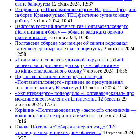
стане банкрутом
12 січня 2024, 13:37
Гендиректор «Полтаватеплоенерго»: Нафтогаз Трейдинг
за борги Кременчуцької ТЕЦ фактично зупиняє нашу
роботу
13 січня 2024, 10:41
Нафтогаз готовий постачати газ Полтаватеплоенерго
після визнання боргу — обласна рада категорично
проти виплати
16 січня 2024, 16:45
Полтавська облрада має наміри об’єднати водоканал
та теплоенерго заради їхнього порятунку
2 лютого 2024,
12:58
«Полтаватеплоенерго» уникло банкрутства у січні
та чекає на підписання договору з «Нафтогазом»
до кінця опалювального сезону
7 лютого 2024, 14:36
Подальше накопичення боргу за послуги
«Полтаватеплоенерго» призведе до призупинення
теплопостачання у Кременчуці
15 лютого 2024, 11:58
«Укрінтеренерго» попередило «Полтававодоканал» про
можливе знеструмлення підприємства 12 березня
29
лютого 2024, 17:35
Керівник «Полтававодоканалу» заспокоїв споживачів —
водопостачання не припинятиметься
1 березня 2024,
18:16
Голова Полтавської облради звернеться до СБУ
з приводу «шкідницьких дій» обленерго
4 березня 2024,
13:27