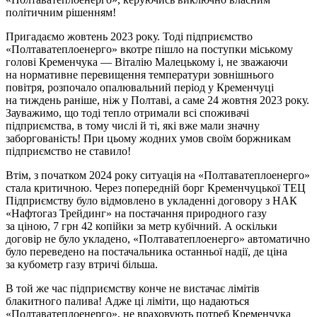
політичним рішенням!
Пригадаємо жовтень 2023 року. Тоді підприємство
«Полтаватеплоенерго» вкотре пішло на поступки міському
голові Кременчука — Віталію Малецькому і, не зважаючи
на нормативне перевищення температури зовнішнього
повітря, розпочало опалювальний період у Кременчуці
на тиждень раніше, ніж у Полтаві, а саме 24 жовтня 2023 року.
Зауважимо, що тоді тепло отримали всі споживачі
підприємства, в тому числі й ті, які вже мали значну
заборгованість! При цьому жодних умов своїм боржникам
підприємство не ставило!
Втім, з початком 2024 року ситуація на «Полтаватеплоенерго»
стала критичною. Через попередній борг Кременчуцької ТЕЦ
Підприємству було відмовлено в укладенні договору з НАК
«Нафтогаз Трейдинг» на постачання природного газу
за ціною, 7 грн 42 копійки за метр кубічний. А оскільки
договір не було укладено, «Полтаватеплоенерго» автоматично
було переведено на постачальника останньої надії, де ціна
за кубометр газу втричі більша.
В той же час підприємству конче не вистачає лімітів
блакитного палива! Адже ці ліміти, що надаються
«Полтаватеплоенерго», не враховують потреб Кременчука