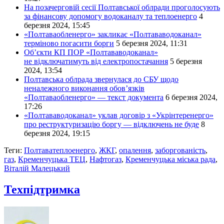
На позачерговій сесії Полтавської облради проголосують
за фінансову допомогу водоканалу та теплоенерго
4
березня 2024, 15:45
«Полтаваобленерго» закликає «Полтававодоканал»
терміново погасити борги
5 березня 2024, 11:31
Обʼєкти КП ПОР «Полтававодоканал»
не відключатимуть від електропостачання
5 березня
2024, 13:54
Полтавська облрада звернулася до СБУ щодо
неналежного виконання обовʼязків
«Полтаваобленерго» — текст документа
6 березня 2024,
17:26
«Полтававодоканал» уклав договір з «Укрінтеренерго»
про реструктуризацію боргу — відключень не буде
8
березня 2024, 19:15
Теги:
Полтаватеплоенерго
,
ЖКГ
,
опалення
,
заборгованість
,
газ
,
Кременчуцька ТЕЦ
,
Нафтогаз
,
Кременчуцька міська рада
,
Віталій Малецький
Техпідтримка