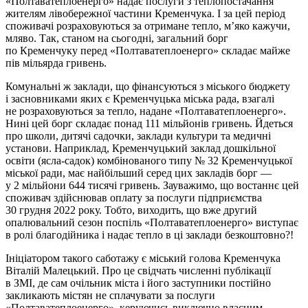
«Полтаватеплоенерго» надає послуги з теплопостачання
жителям лівобережної частини Кременчука. І за цей період
споживачі розраховуються за отримане тепло, м’яко кажучи,
мляво. Так, станом на сьогодні, загальний борг
по Кременчуку перед «Полтаватеплоенерго» складає майже
пів мільярда гривень.
Комунальні ж заклади, що фінансуються з міського бюджету
і засновниками яких є Кременчуцька міська рада, взагалі
не розраховуються за тепло, надане «Полтаватеплоенерго».
Нині цей борг складає понад 111 мільйонів гривень. Йдеться
про школи, дитячі садочки, заклади культури та медичні
установи. Наприклад, Кременчуцький заклад дошкільної
освіти (ясла-садок) комбінованого типу № 32 Кременчуцької
міської ради, має найбільший серед цих закладів борг —
у 2 мільйони 644 тисячі гривень. Зауважимо, що востаннє цей
споживач здійснював оплату за послуги підприємства
30 грудня 2022 року. Тобто, виходить, що вже другий
опалювальний сезон поспіль «Полтаватеплоенерго» виступає
в ролі благодійника і надає тепло в ці заклади безкоштовно?!
Ініціатором такого саботажу є міський голова Кременчука
Віталій Малецький. Про це свідчать численні публікації
в ЗМІ, де сам очільник міста і його заступники постійно
закликають містян не сплачувати за послуги
«Полтаватеплоенерго», керуючись виключно власним