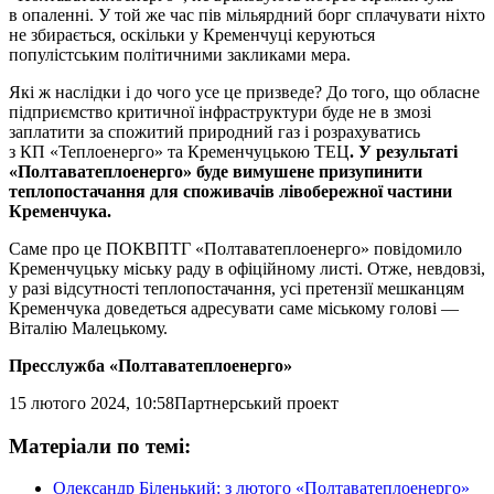
в опаленні. У той же час пів мільярдний борг сплачувати ніхто
не збирається, оскільки у Кременчуці керуються
популістським політичними закликами мера.
Які ж наслідки і до чого усе це призведе? До того, що обласне
підприємство критичної інфраструктури буде не в змозі
заплатити за спожитий природний газ і розрахуватись
з КП «Теплоенерго» та Кременчуцькою ТЕЦ
. У результаті
«Полтаватеплоенерго» буде вимушене призупинити
теплопостачання для споживачів лівобережної частини
Кременчука.
Саме про це ПОКВПТГ «Полтаватеплоенерго» повідомило
Кременчуцьку міську раду в офіційному листі. Отже, невдовзі,
у разі відсутності теплопостачання, усі претензії мешканцям
Кременчука доведеться адресувати саме міському голові —
Віталію Малецькому.
Пресслужба «Полтаватеплоенерго»
15 лютого 2024, 10:58
Партнерський проект
Матеріали по темі:
Олександр Біленький: з лютого «Полтаватеплоенерго»