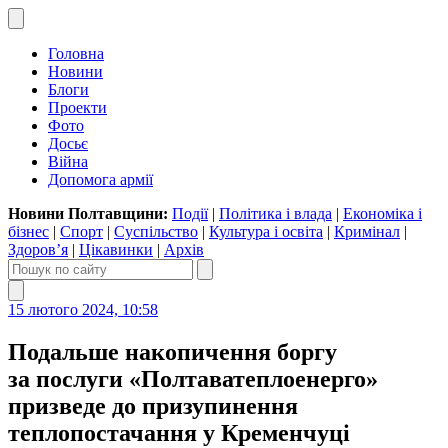
Головна
Новини
Блоги
Проекти
Фото
Досьє
Війна
Допомога армії
Новини Полтавщини:
Події
|
Політика і влада
|
Економіка і
бізнес
|
Спорт
|
Суспільство
|
Культура і освіта
|
Кримінал
|
Здоров’я
|
Цікавинки
|
Архів
15 лютого 2024, 10:58
Подальше накопичення боргу
за послуги «Полтаватеплоенерго»
призведе до призупинення
теплопостачання у Кременчуці