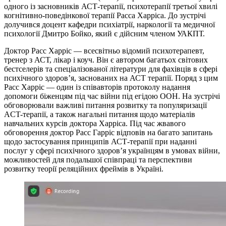
одного із засновників АСТ-терапії, психотерапії третьої хвилі
когнітивно-поведінкової терапії Расcа Харріса. До зустрічі
долучився доцент кафедри психіатрії, наркології та медичної
психології Дмитро Бойко, який є дійсним членом УАКПТ.
Доктор Расс Харріс — всесвітньо відомий психотерапевт,
тренер з АСТ, лікар і коуч. Він є автором багатьох світових
бестселерів та спеціалізованої літератури для фахівців в сфері
психічного здоровʼя, заснованих на АСТ терапії. Поряд з цим
Расс Харріс — один із співавторів протоколу надання
допомоги біженцям під час війни під егідою ООН. На зустрічі
обговорювали важливі питання розвитку та популяризації
ACT-терапії, а також нагальні питання щодо матеріалів
навчальних курсів доктора Харріса. Під час жвавого
обговорення доктор Расс Гарріс відповів на багато запитань
щодо застосування принципів АСТ-терапії при наданні
послуг у сфері психічного здоров’я українцям в умовах війни,
можливостей для подальшої співпраці та перспективи
розвитку теорії реляційних фреймів в Україні.