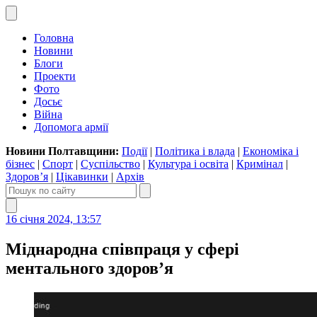
Головна
Новини
Блоги
Проекти
Фото
Досьє
Війна
Допомога армії
Новини Полтавщини:
Події
|
Політика і влада
|
Економіка і
бізнес
|
Спорт
|
Суспільство
|
Культура і освіта
|
Кримінал
|
Здоров’я
|
Цікавинки
|
Архів
16 січня 2024, 13:57
Міднародна співпраця у сфері
ментального здоров’я