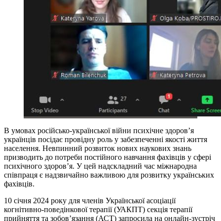
В умовах російсько-української війни психічне здоров’я
українців посідає провідну роль у забезпеченні якості життя
населення. Невпинний розвиток нових наукових знань
призводить до потреби постійного навчання фахівців у сфері
психічного здоров’я. У цей надскладний час міжнародна
співпраця є надзвичайно важливою для розвитку українських
фахівців.
10 січня 2024 року для членів Української асоціації
когнітивно-поведінкової терапії (УАКПТ) секція терапії
прийняття та зобовʼязання (АСТ) запросила на онлайн-зустріч