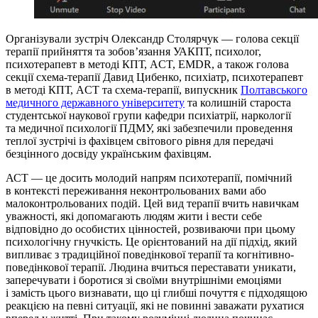
Організували зустріч Олександр Столярчук — голова секції
терапії прийняття та зобовʼязання УАКПТ, психолог,
психотерапевт в методі КПТ, ACT, EMDR, а також голова
секції схема-терапії Давид Цибенко, психіатр, психотерапевт
в методі КПТ, ACT та схема-терапії, випускник
Полтавського
медичного державного університету
та колишній староста
студентської наукової групи кафедри психіатрії, наркології
та медичної психології ПДМУ, які забезпечили проведення
теплої зустрічі із фахівцем світового рівня для передачі
безцінного досвіду українським фахівцям.
АСТ — це досить молодий напрям психотерапії, помічний
в контексті переживання неконтрольованих вами або
малоконтрольованих подій. Цей вид терапії вчить навичкам
уважності, які допомагають людям жити і вести себе
відповідно до особистих цінностей, розвиваючи при цьому
психологічну гнучкість. Це орієнтований на дії підхід, який
випливає з традиційної поведінкової терапії та когнітивно-
поведінкової терапії. Людина вчиться переставати уникати,
заперечувати і боротися зі своїми внутрішніми емоціями
і замість цього визнавати, що ці глибші почуття є підходящою
реакцією на певні ситуації, які не повинні заважати рухатися