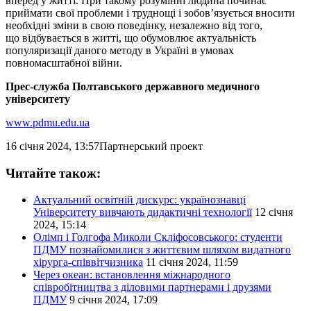
вперед у житті. При такому розумінні людина починає
приймати свої проблеми і труднощі і зобов’язується вносити
необхідні зміни в свою поведінку, незалежно від того,
що відбувається в житті, що обумовлює актуальність
популяризації даного методу в Україні в умовах
повномасштабної війни.
Прес-служба Полтавського державного медичного
університету
www.pdmu.edu.ua
16 січня 2024, 13:57
Партнерський проект
Читайте також:
Актуальний освітній дискурс: українознавці
Університету вивчають дидактичні технології
12 січня
2024, 15:14
Олімп і Голгофа Миколи Скліфосовського: студенти
ПДМУ познайомилися з життєвим шляхом видатного
хірурга-співвітчизника
11 січня 2024, 11:59
Через океан: встановлення міжнародного
співробітництва з діловими партнерами і друзями
ПДМУ
9 січня 2024, 17:09